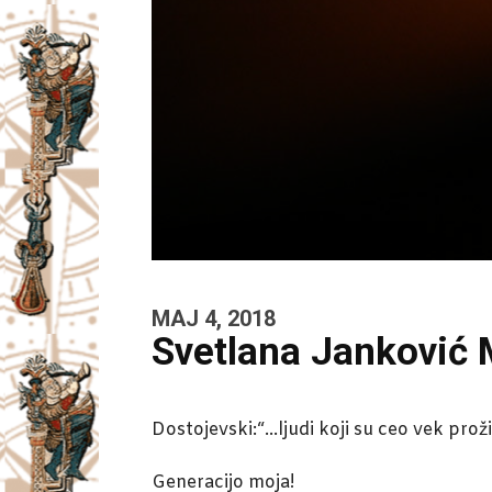
MAJ 4, 2018
Svetlana Janković M
Dostojevski:“…ljudi koji su ceo vek proživ
Generacijo moja!