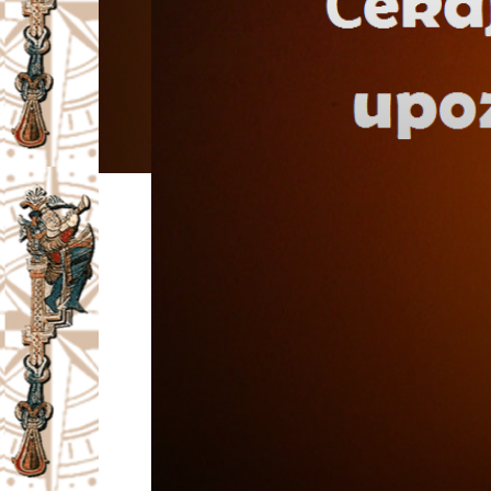
I
V
A
Č