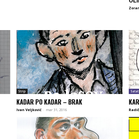
OL
Zoran
Strip
Satat
KADAR PO KADAR – BRAK
KAR
Ivan Veljković
-
mar 31, 2016
Radič