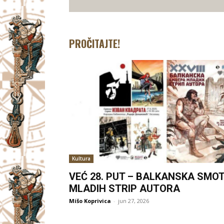
PROČITAJTE!
Kultura
VEĆ 28. PUT – BALKANSKA SMO
MLADIH STRIP AUTORA
Mišo Koprivica
-
jun 27, 2026