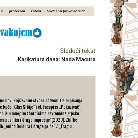
la
proterani
ratovi
Svetlana Janković Mitić
Sledeći tekst
Karikatura dana: Nada Macura
vno bavi književnim stvaralaštvom. Osim pisanja
kuće ,,Glas Srbije" i el. časopisa ,,Pokazivač".
ljena je u mnogim zbornicima savremene srpske
ima pesnika i druge impresije"(2020), Zbirke
h ,,Anica Doldura i druge priče" / ,,Trag u