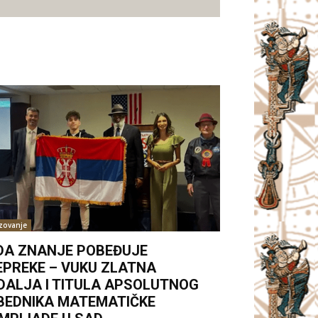
zovanje
DA ZNANJE POBEĐUJE
EPREKE – VUKU ZLATNA
DALJA I TITULA APSOLUTNOG
BEDNIKA MATEMATIČKE