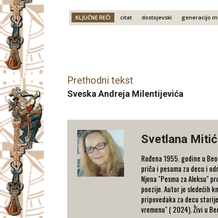
KLJUČNE REČI
citat
dostojevski
generacijo m
Facebook
X
Email
Prethodni tekst
Sveska Andreja Milentijevića
Svetlana Mitić
Rođena 1955. godine u Beogr
priča i pesama za decu i odr
Njena "Pesma za Aleksu" pro
poezije. Autor je sledećih 
pripovedaka za decu starijeg
vremenu" ( 2024). Živi u B