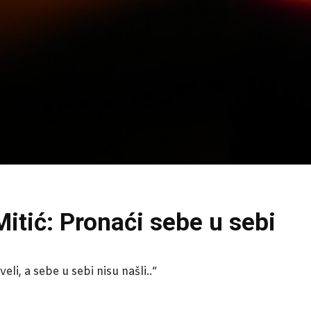
itić: Pronaći sebe u sebi
eli, a sebe u sebi nisu našli..“