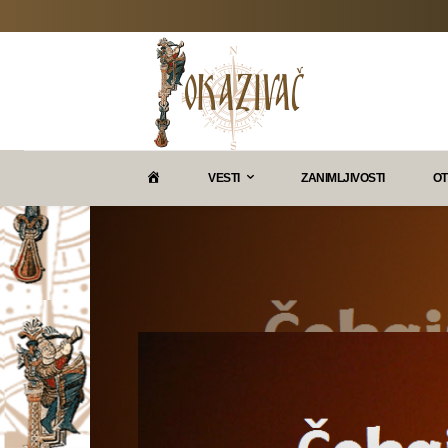
P
VESTI
ZANIMLJIVOSTI
OT
O
K
A
Z