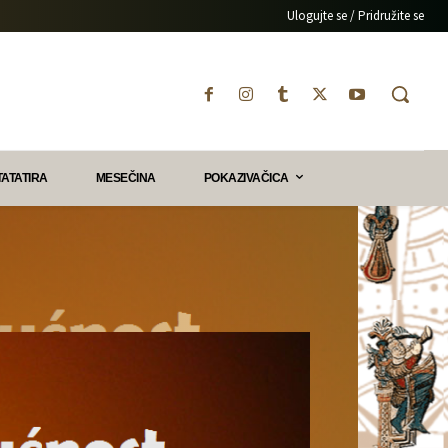
Ulogujte se / Pridružite se
TATATIRA
MESEČINA
POKAZIVAČICA