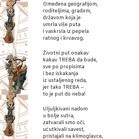
Omeđena geografijom,
roditeljima, gradom,
državom koja je
umrla više puta
i vaskrsla iz pepela
ratnog i krvavog.
Životni put onakav
kakav TREBA da bude,
sve po propisima
i bez iskakanja
iz ustaljenog reda,
jer tako TREBA –
to je put do neba!
Uljuljkivani nadom
u bolje sutra,
zatvarali smo oči,
ućutkivali savest,
pristajali na klimoglavce,