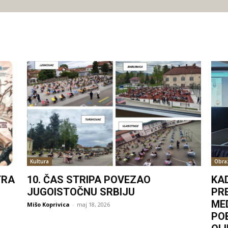
Kultura
Obra
TRA
10. ČAS STRIPA POVEZAO
KA
JUGOISTOČNU SRBIJU
PR
ME
Mišo Koprivica
-
maj 18, 2026
PO