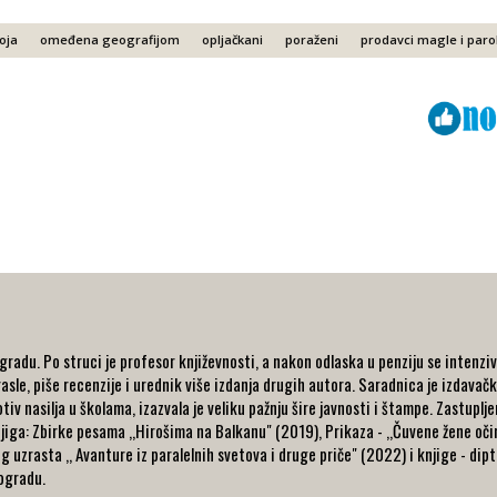
oja
omeđena geografijom
opljačkani
poraženi
prodavci magle i paro
Viber
ReddIt
adu. Po struci je profesor književnosti, a nakon odlaska u penziju se intenzi
asle, piše recenzije i urednik više izdanja drugih autora. Saradnica je izdavačke 
tiv nasilja u školama, izazvala je veliku pažnju šire javnosti i štampe. Zastup
knjiga: Zbirke pesama ,,Hirošima na Balkanu" (2019), Prikaza - ,,Čuvene žene oč
 uzrasta ,, Avanture iz paralelnih svetova i druge priče" (2022) i knjige - dipti
eogradu.