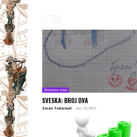
Otvorena vrata
SVESKA: BROJ DVA
Zoran Todorović
-
dec 14, 2017