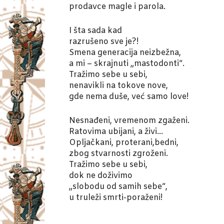
prodavce magle i parola.
I šta sada kad
razrušeno sve je?!
Smena generacija neizbežna,
a mi – skrajnuti „mastodonti“.
Tražimo sebe u sebi,
nenavikli na tokove nove,
gde nema duše, već samo love!
Nesnađeni, vremenom zgaženi.
Ratovima ubijani, a živi…
Opljačkani, proterani,bedni,
zbog stvarnosti zgroženi.
Tražimo sebe u sebi,
dok ne doživimo
„slobodu od samih sebe“,
u truleži smrti-poraženi!