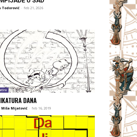
IMPIJADE U SAD
 Todorović
-
feb 21, 2026
atira
IKATURA DANA
 Miša Mijatović
-
feb 16, 2019