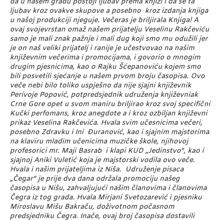
da u našem gradu postoji ljubav prema knjizi i da se ta
ljubav kroz ovakve skupove a posebno kroz izdanja knjiga
u našoj produkciji njeguje. Večeras je briljirala Knjiga! A
ovaj svojevrstan omaž našem prijatelju Veselinu Rakčeviću
samo je mali znak pažnje i mali dug koji smo mu odužili jer
je on naš veliki prijatelj i ranije je učestvovao na našim
književnim večerima i promocijama, i govorio o mnogim
drugim pjesnicima, kao o Rajku Šćepanoviću kojem smo
bili posvetili sjećanje u našem prvom broju časopisa. Ovo
veče nebi bilo toliko uspješno da nije sjajni književnik
Perivoje Popović, potpredsjednik udruženja književniak
Crne Gore opet u svom maniru briljirao kroz svoj specifični
Kučki perfomans, kroz anegdote a i kroz ozbiljan književni
prikaz Veselina Rakčevića. Hvala svim učesnicima večeri,
posebno Zdravku i Ini Đuranović, kao i sjajnim majstorima
na klaviru mladim učenicima muzičke škole, njihovoj
profesorici mr. Maji Basrab i klapi KUD „Jedinstvo“, kao i
sjajnoj Aniki Vuletić koja je majstorski vodila ovo veče.
Hvala i našim prijateljima iz Niša. Udruženje pisaca
„Čegar“ je prije dva dana održala promociju našeg
časopisa u Nišu, zahvaljujući našim članovima i članovima
Čegra iz tog grada. Hvala Mirjani Svetozarević i pjesniku
Miroslavu Mišu Bakraču, doživotnom počasnom
predsjedniku Čegra. Inače, ovaj broj časopisa dostavili