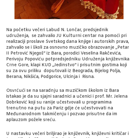
Na početku večeri Labud N. Lončar, predsjednik
udruženja, se zahvalio JU Kulturni centar na pomoći pri
realizaciji proslave Svetskog dana knjige i autorskih prava,
zahvalio se i školi za osnovno muzičko obrazovanje „Petar
II Petrović Njegoš“ iz Bara, porodici Veselina Rakčevića,
Perivoju Popoviću potpredsjedniku Udruženja književnika
Crne Gore, klapi KUD „Jedinstvo“ i prisutnim gostima koji
su za ovu priliku doputovali iz Beograda, Bijelog Polja,
Berana, Nikšića, Podgorice, Ulcinja i Risna.
Osvrćući se na saradnju sa muzičkom školom iz Bara
istakao je da su sjajni saradnici a učenici i prof. Mr. Jelena
Dobrković koji su ranije učestvovali u programima
trenutno na putu za Pariz gdje će učestvovati na
Međunarodnom takmičenju i pozvao prisutne da im
aplauzom požele sreću.
U nastavku večeri briljirao je književnik, književni kritičar i