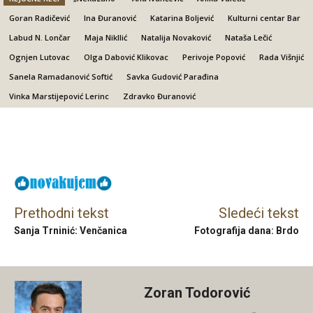
Goran Radičević
Ina Đuranović
Katarina Boljević
Kulturni centar Bar
Labud N. Lončar
Maja Nikllić
Natalija Novaković
Nataša Lečić
Ognjen Lutovac
Olga Dabović Klikovac
Perivoje Popović
Rada Višnjić
Sanela Ramadanović Softić
Savka Gudović Parađina
Vinka Marstijepović Lerinc
Zdravko Đuranović
Facebook
X
Email
Prethodni tekst
Sledeći tekst
Sanja Trninić: Venčanica
Fotografija dana: Brdo
Zoran Todorović