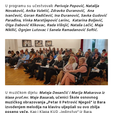
U programu su učestvovali
:
Perivoje Popović, Natalija
Novaković, Anika Vuletić, Zdravko Đuranović, Ana
Ivančević, Goran Radičević, Ina Đuranović, Savka Gudović
Parađina, Vinka Marstijepović Lerinc, Katarina Boljević,
Olga Dabović Klikovac, Rada Višnjić, Nataša Lečić, Maja
Nikllić, Ognjen Lutovac i Sanela Ramadanović Softić.
U muzičkom dijelu:
Mateja Des
a
nčić
i
Marija Makarova
iz
klase prof.mr. Maje Basarab
, učenici Škole osnovnog
muzičkog obrazovanja „Petar II Petrović Njegoš“ iz Bara
izvođenjem melodija na klaviru uljepšali su ovo zbilja
poseno veče.
Kao i Klapa KUD „Jedinstvo“ iz Bara.