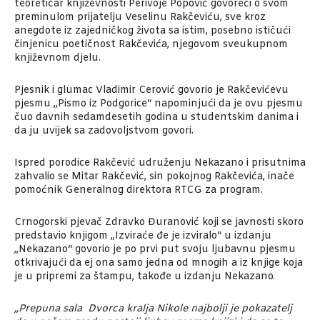
teoretičar književnosti Perivoje Popović govoreći o svom
preminulom prijatelju Veselinu Rakčeviću, sve kroz
anegdote iz zajedničkog života sa istim, posebno ističući
činjenicu poetičnost Rakčevića, njegovom sveukupnom
književnom djelu.
Pjesnik i glumac Vladimir Cerović govorio je Rakčevićevu
pjesmu „Pismo iz Podgorice“ napominjući da je ovu pjesmu
čuo davnih sedamdesetih godina u studentskim danima i
da ju uvijek sa zadovoljstvom govori.
Ispred porodice Rakčević udruženju Nekazano i prisutnima
zahvalio se Mitar Rakčević, sin pokojnog Rakčevića, inače
pomoćnik Generalnog direktora RTCG za program.
Crnogorski pjevač Zdravko Đuranović koji se javnosti skoro
predstavio knjigom „Izviraće đe je izviralo“ u izdanju
„Nekazano“ govorio je po prvi put svoju ljubavnu pjesmu
otkrivajući da ej ona samo jedna od mnogih a iz knjige koja
je u pripremi za štampu, takođe u izdanju Nekazano.
„Prepuna sala Dvorca kralja Nikole najbolji je pokazatelj