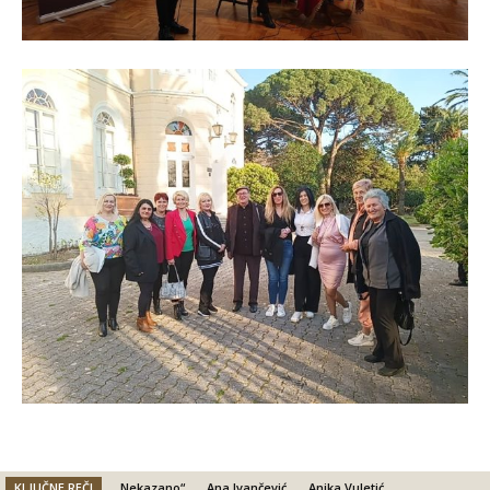
KLJUČNE REČI
„Nekazano“
Ana Ivančević
Anika Vuletić