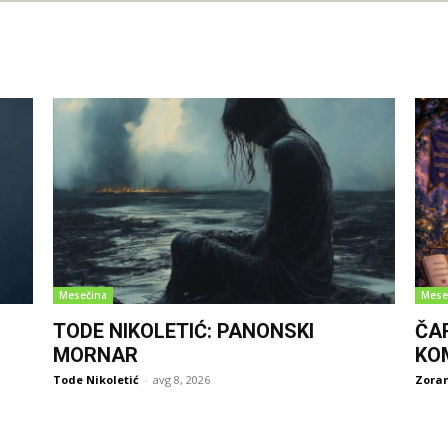
Mesečina
Mese
TODE NIKOLETIĆ: PANONSKI
ČA
MORNAR
KO
Tode Nikoletić
-
avg 8, 2026
Zoran