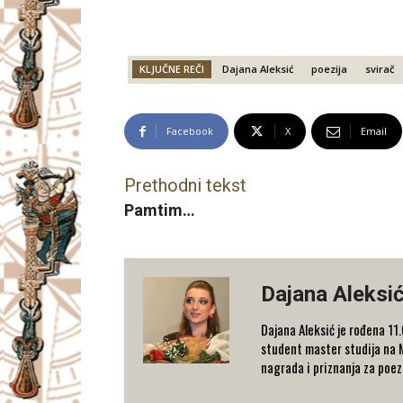
KLJUČNE REČI
Dajana Aleksić
poezija
svirač
Facebook
X
Email
Prethodni tekst
Pamtim…
Dajana Aleksi
Dajana Aleksić je rođena 11
student master studija na 
nagrada i priznanja za poezi