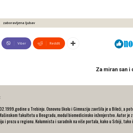
zaboravljena ljubav
Viber
ReddIt
Za miran san i
ć
.02.1999.godine u Trebinju. Osnovnu školu i Gimnaziju završila je u Bileći, a p
Mašinskom fakultetu u Beogradu, modul biomedicinsko inženjerstvo. Autor je z
ju i prozu u regionu. Kolumnista i saradnik na više portala, kako u Srbiji, tako 