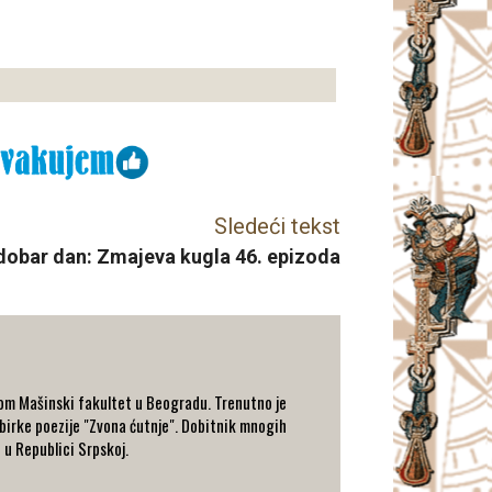
Sledeći tekst
 dobar dan: Zmajeva kugla 46. epizoda
otom Mašinski fakultet u Beogradu. Trenutno je
birke poezije "Zvona ćutnje". Dobitnik mnogih
i u Republici Srpskoj.