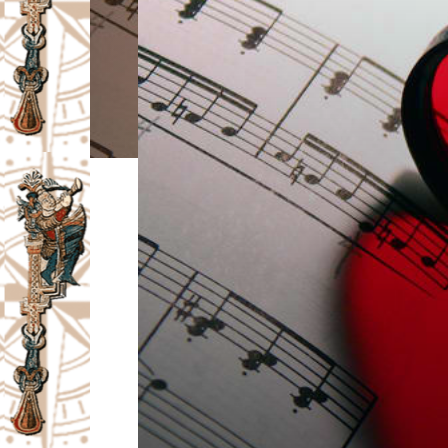
I
V
A
Č