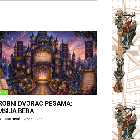
čina
ROBNI DVORAC PESAMA:
MŠIJA BEBA
 Todorović
-
avg 8, 2026