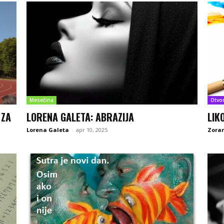
Mesečina
Otvo
 ZA
LORENA GALETA: ABRAZIJA
LIK
Lorena Galeta
-
apr 10, 2025
Zoran