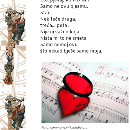
Eto, pjevaj, ko ti brani
Samo ne ovu pjesmu.
Stani.
Nek teče druga,
treća… peta ..
Nije ni važno koja
Nista mi to ne smeta
Samo nemoj ovu
što nekad bješe samo moja.
Foto: commons.wikimedia.org