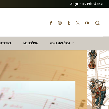
Ulogujte se / Pridružite se
TATATIRA
MESEČINA
POKAZIVAČICA