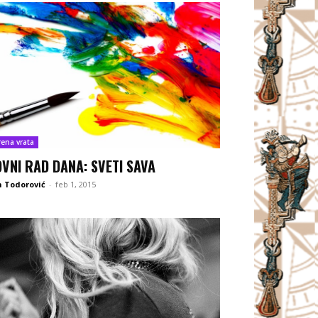
rena vrata
OVNI RAD DANA: SVETI SAVA
 Todorović
-
feb 1, 2015