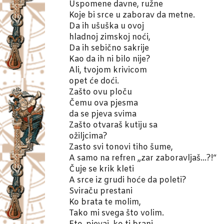
Uspomene davne, ružne
Koje bi srce u zaborav da metne.
Da ih ušuška u ovoj
hladnoj zimskoj noći,
Da ih sebično sakrije
Kao da ih ni bilo nije?
Ali, tvojom krivicom
opet će doći.
Zašto ovu ploču
Čemu ova pjesma
da se pjeva svima
Zašto otvaraš kutiju sa
ožiljcima?
Zasto svi tonovi tiho šume,
A samo na refren „zar zaboravljaš…?!“
Čuje se krik kleti
A srce iz grudi hoće da poleti?
Sviraču prestani
Ko brata te molim,
Tako mi svega što volim.