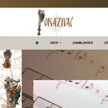
P
VESTI
ZANIMLJIVOSTI
OT
O
K
A
Z