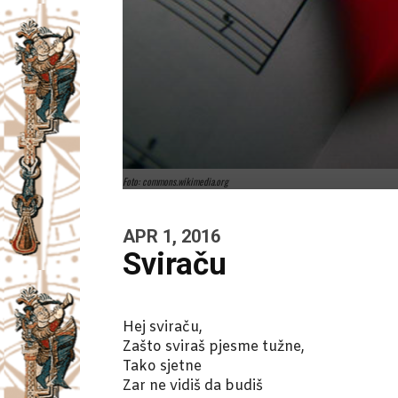
Foto: commons.wikimedia.org
APR 1, 2016
Sviraču
Hej sviraču,
Zašto sviraš pjesme tužne,
Tako sjetne
Zar ne vidiš da budiš