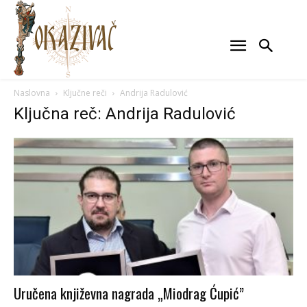
Naslovna
Ključne reči
Andrija Radulović
Ključna reč: Andrija Radulović
Uručena književna nagrada „Miodrag Ćupić”