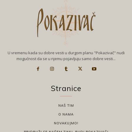
U vremenu kada su dobre vesti u durgom planu "Pokazivač" nudi
mogućnost da se u njemu pojavljuju samo dobre vesti...
Stranice
NAŠ TIM
O NAMA
NOVAKUJMO!
PRIDRUŽI SE NAŠEM TIMU, BUDI POKAZIVAČ!