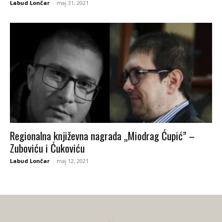
Labud Lončar
-
maj 31, 2021
Regionalna književna nagrada „Miodrag Ćupić” –
Zuboviću i Ćukoviću
Labud Lončar
-
maj 12, 2021