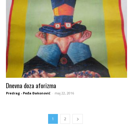
Dnevna doza aforizma
Predrag - Peđa Đakonović
-
maj 22, 2016
1
2