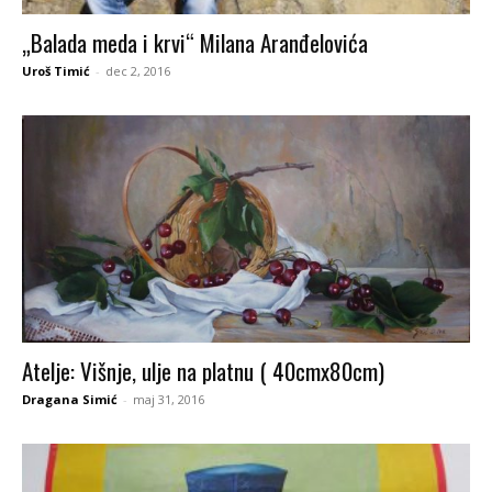
„Balada meda i krvi“ Milana Aranđelovića
Uroš Timić
-
dec 2, 2016
Atelje: Višnje, ulje na platnu ( 40cmx80cm)
Dragana Simić
-
maj 31, 2016