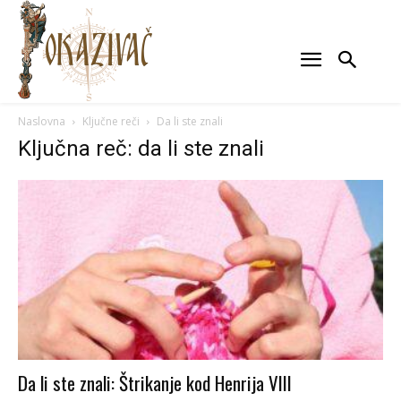
Naslovna
Ključne reči
Da li ste znali
Ključna reč: da li ste znali
Da li ste znali: Štrikanje kod Henrija VIII