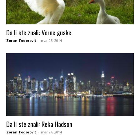
Da li ste znali: Verne guske
Zoran Todorović
-
mar 25, 2014
Da li ste znali: Reka Hadson
Zoran Todorović
-
mar 24, 2014