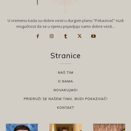
U vremenu kada su dobre vesti u durgom planu "Pokazivač" nudi
mogućnost da se u njemu pojavljuju samo dobre vesti...
Stranice
NAŠ TIM
O NAMA
NOVAKUJMO!
PRIDRUŽI SE NAŠEM TIMU, BUDI POKAZIVAČ!
KONTAKT