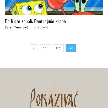
Da li ste zanali: Pentrajuće krabe
Zoran Todorović
-
mar 21, 2014
161
162
163