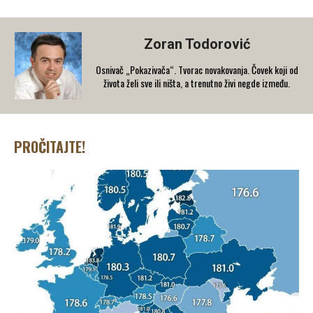
Zoran Todorović
Osnivač „Pokazivača“. Tvorac novakovanja. Čovek koji od
života želi sve ili ništa, a trenutno živi negde između.
PROČITAJTE!