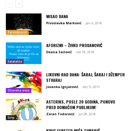
MISAO DANA
Prvoslavka Marković
-
jan 6, 2018
Zanimljivosti
AFORIZMI – ŽIVKO PRODANOVIĆ
Deana Sailović
-
okt 18, 2018
Satatatira
LIKOVNI RAD DANA: ŠARAJ, ŠARAJ I DŽEMPER
STVARAJ
Jovanka Ignjatović
-
dec 9, 2015
Otvorena vrata
ASTERIKS, POSLE 20 GODINA, PONOVO
PRED DOMAĆOM PUBLIKOM!
Zoran Todorović
-
jul 28, 2018
Strip
KIBIC FENSTER MIĆA TUMARIĆ