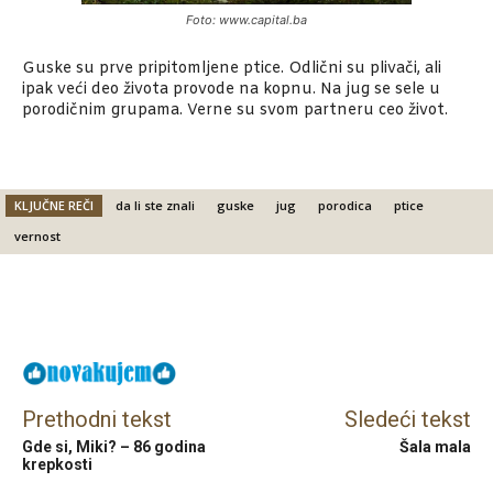
Foto: www.capital.ba
Guske su prve pripitomljene ptice. Odlični su plivači, ali
ipak veći deo života provode na kopnu. Na jug se sele u
porodičnim grupama. Verne su svom partneru ceo život.
KLJUČNE REČI
da li ste znali
guske
jug
porodica
ptice
vernost
Facebook
X
Email
Prethodni tekst
Sledeći tekst
Gde si, Miki? – 86 godina
Šala mala
krepkosti