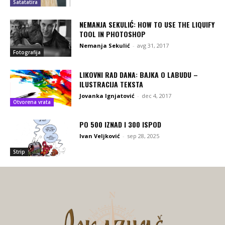
Satatatira
NEMANJA SEKULIĆ: HOW TO USE THE LIQUIFY
TOOL IN PHOTOSHOP
Nemanja Sekulić
-
avg 31, 2017
Fotografija
LIKOVNI RAD DANA: BAJKA O LABUDU –
ILUSTRACIJA TEKSTA
Jovanka Ignjatović
-
dec 4, 2017
Otvorena vrata
PO 500 IZNAD I 300 ISPOD
Ivan Veljković
-
sep 28, 2025
Strip