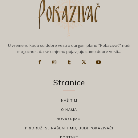
U vremenu kada su dobre vesti u durgom planu "Pokazivač" nudi
mogućnost da se u njemu pojavljuju samo dobre vesti...
Stranice
NAŠ TIM
O NAMA
NOVAKUJMO!
PRIDRUŽI SE NAŠEM TIMU, BUDI POKAZIVAČ!
KONTAKT