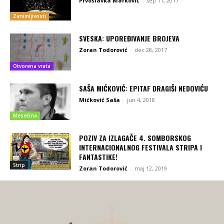
Prvoslavka Marković
-
sep 11, 2017
Zanimljivosti
SVESKA: UPOREĐIVANJE BROJEVA
Zoran Todorović
-
dec 28, 2017
Otvorena vrata
SAŠA MIĆKOVIĆ: EPITAF DRAGIŠI NEDOVIĆU
Mićković Saša
-
jun 4, 2018
Mesečina
POZIV ZA IZLAGAČE 4. SOMBORSKOG
INTERNACIONALNOG FESTIVALA STRIPA I
FANTASTIKE!
Strip
Zoran Todorović
-
maj 12, 2019