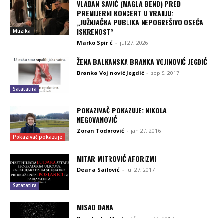
VLADAN SAVIĆ (MAGLA BEND) PRED
PREMIJERNI KONCERT U VRANJU:
„JUŽNJAČKA PUBLIKA NEPOGREŠIVO OSEĆA
ISKRENOST“
Muzika
Marko Spirić
-
jul 27, 2026
ŽENA BALKANSKA BRANKA VOJINOVIĆ JEGDIĆ
Branka Vojinović Jegdić
-
sep 5, 2017
Satatatira
POKAZIVAČ POKAZUJE: NIKOLA
NEGOVANOVIĆ
Zoran Todorović
-
jan 27, 2016
Pokazivač pokazuje
MITAR MITROVIĆ AFORIZMI
Deana Sailović
-
jul 27, 2017
Satatatira
MISAO DANA