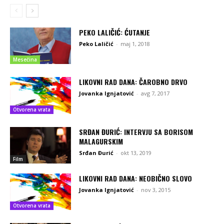
PEKO LALIČIĆ: ĆUTANJE
Peko Laličić
-
maj 1, 2018
Mesečina
LIKOVNI RAD DANA: ČAROBNO DRVO
Jovanka Ignjatović
-
avg 7, 2017
Otvorena vrata
SRĐAN ĐURIĆ: INTERVJU SA BORISOM
MALAGURSKIM
Srđan Đurić
-
okt 13, 2019
Film
LIKOVNI RAD DANA: NEOBIČNO SLOVO
Jovanka Ignjatović
-
nov 3, 2015
Otvorena vrata