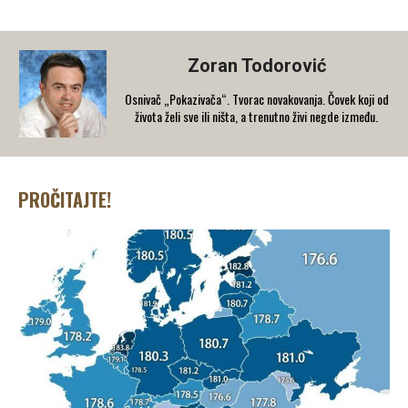
Zoran Todorović
Osnivač „Pokazivača“. Tvorac novakovanja. Čovek koji od
života želi sve ili ništa, a trenutno živi negde između.
PROČITAJTE!