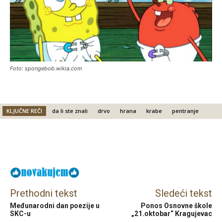
Foto: spongebob.wikia.com
KLJUČNE REČI
da li ste znali
drvo
hrana
krabe
pentranje
Facebook
X
Email
Prethodni tekst
Sledeći tekst
Međunarodni dan poezije u
Ponos Osnovne škole
SKC-u
„21.oktobar“ Kragujevac