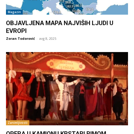
Magazin
OBJAVLJENA MAPA NAJVIŠIH LJUDI U
EVROPI
Zoran Todorović
-
avg 8, 2025
Zanimljivosti
OPERA U KAMIONU KRSTARI RIMOM