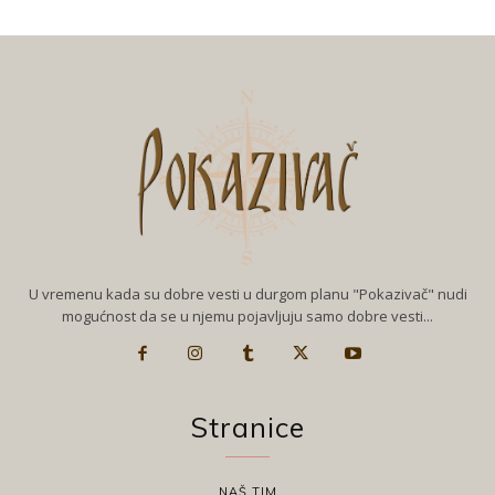
U vremenu kada su dobre vesti u durgom planu "Pokazivač" nudi
mogućnost da se u njemu pojavljuju samo dobre vesti...
Stranice
NAŠ TIM