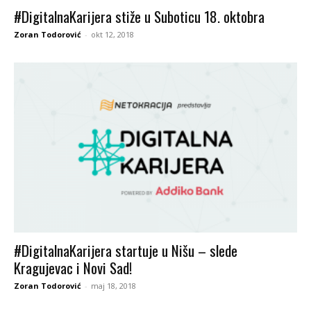
#DigitalnaKarijera stiže u Suboticu 18. oktobra
Zoran Todorović
-
okt 12, 2018
#DigitalnaKarijera startuje u Nišu – slede
Kragujevac i Novi Sad!
Zoran Todorović
-
maj 18, 2018