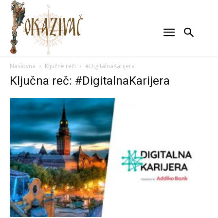
Naslovna
Ključne reči
#DigitalnaKarijera
Ključna reč: #DigitalnaKarijera