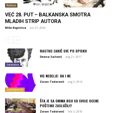
Kultura
VEĆ 28. PUT – BALKANSKA SMOTRA
MLADIH STRIP AUTORA
Mišo Koprivica
-
jun 27, 2026
RASTKO ZAKIĆ SVE PO SPISKU
Deana Sailović
-
avg 21, 2017
Satatatira
VIC NEDELJE: DA I NE
Zoran Todorović
-
avg 3, 2014
Zanimljivosti
ŠTA JE SA ONIMA KOJI SU SVOJE OCENE
POŠTENO ZASLUŽILI?
Zoran Todorović
-
feb 3, 2018