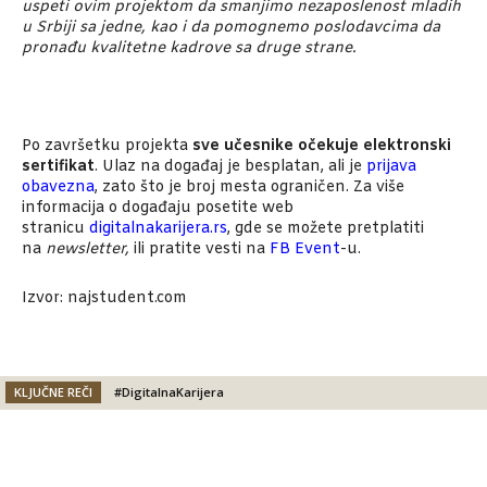
uspeti ovim projektom da smanjimo nezaposlenost mladih
u Srbiji sa jedne, kao i da pomognemo poslodavcima da
pronađu kvalitetne kadrove sa druge strane.
Po završetku projekta
sve učesnike očekuje elektronski
sertifikat
. Ulaz na događaj je besplatan, ali je
prijava
obavezna
, zato što je broj mesta ograničen. Za više
informacija o događaju posetite web
stranicu
digitalnakarijera.rs
, gde se možete pretplatiti
na
newsletter,
ili pratite vesti na
FB Event
-u.
Izvor: najstudent.com
KLJUČNE REČI
#DigitalnaKarijera
Facebook
X
Email