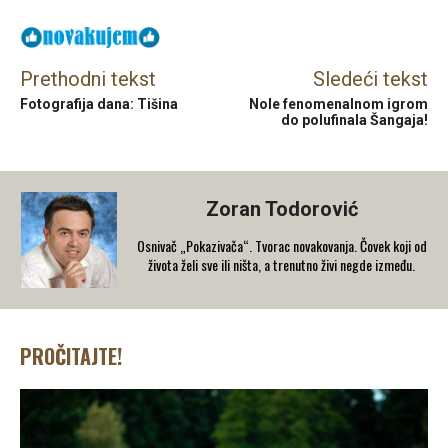
Prethodni tekst
Sledeći tekst
Fotografija dana: Tišina
Nole fenomenalnom igrom
do polufinala Šangaja!
Zoran Todorović
Osnivač „Pokazivača“. Tvorac novakovanja. Čovek koji od
života želi sve ili ništa, a trenutno živi negde između.
PROČITAJTE!