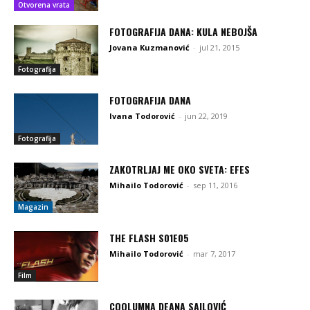
Otvorena vrata
FOTOGRAFIJA DANA: KULA NEBOJŠA
Jovana Kuzmanović
-
jul 21, 2015
Fotografija
FOTOGRAFIJA DANA
Ivana Todorović
-
jun 22, 2019
Fotografija
ZAKOTRLJAJ ME OKO SVETA: EFES
Mihailo Todorović
-
sep 11, 2016
Magazin
THE FLASH S01E05
Mihailo Todorović
-
mar 7, 2017
Film
COOLUMNA DEANA SAILOVIĆ