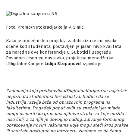
Foto: Promo/Netokracija/Relja V. Simić
Kako je prolećni deo projekta zadobio izuzetno visoke
ocene kod studenata, postavljen je jasan nivo kvaliteta i
za naredne dve konferencije u Subotici i Beogradu.
Povodom jesenjeg nastavka, projektna menadžerka
#DigitalneKarijere
Lidija Stepanović
izjavila je:
Zanimanja koja predstavlja #DigitalnaKarijera su najčešće
nepoznata studentima bez iskustva, budući da se
industrija razvija brže od obrazovnih programa na
fakultetima. Događaji poput ovih su značajni jer mlade
mogu usmeriti ka granama njihove struke za koje možda i
nisu čuli, a za njih je dovoljno nadograđivanje formalnog
obrazovanja novim veštinama koje mogu steći kroz prakse
ili sadržaje dostupne na internetu. Nadamo se da ćemo