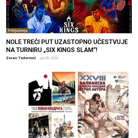
Priključenija
NOLE TREĆI PUT UZASTOPNO UČESTVUJE
NA TURNIRU „SIX KINGS SLAM“!
Zoran Todorović
-
jul 29, 2026