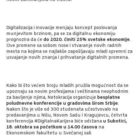
Digitalizacija i inovacije menjaju koncept poslovanja
munjevitom brzinom, pa se za digitalnu ekonomiju
prognozira da će
do 2020. činiti 25% svetske ekonomije
.
Ove promene sa sobom nose i stvaranje novih radnih
mesta na kojima se najlakše zapošljavaju mladi spremni za
usvajanje novih znanja i prihvatanje digitalnih promena.
Kako bi što većem broju mladih pružila mogućnost da se
upoznaju sa novim profesijama i veštinama neophodnim
za bavljenje njima, Netokracija organizuje
besplatne
poludnevne konferencije u gradovima širom Srbije
.
Nakon što je više od 300 studenata učestvovalo na
predavanjima u Nišu, Novom Sadu i Kragujevcu, četvrta
konferencija #DigitalnaKarijera biće održana
u Subotici,
18. oktobra sa početkom u 14.00 časova
na
Ekonomskom fakultetu u Svečanoj sali.