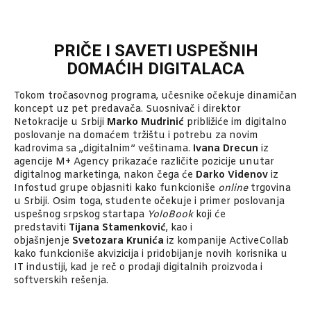
PRIČE I SAVETI USPEŠNIH
DOMAĆIH DIGITALACA
Tokom tročasovnog programa, učesnike očekuje dinamičan
koncept uz pet predavača. Suosnivač i direktor
Netokracije u Srbiji
Marko Mudrinić
približiće im digitalno
poslovanje na domaćem tržištu i potrebu za novim
kadrovima sa „digitalnim” veštinama.
Ivana Drecun
iz
agencije M+ Agency prikazaće različite pozicije unutar
digitalnog marketinga, nakon čega će
Darko Videnov
iz
Infostud grupe objasniti kako funkcioniše
online
trgovina
u Srbiji. Osim toga, studente očekuje i primer poslovanja
uspešnog srpskog startapa
YoloBook
koji će
predstaviti
Tijana Stamenković
, kao i
objašnjenje
Svetozara Krunića
iz kompanije ActiveCollab
kako funkcioniše akvizicija i pridobijanje novih korisnika u
IT industiji, kad je reč o prodaji digitalnih proizvoda i
softverskih rešenja.