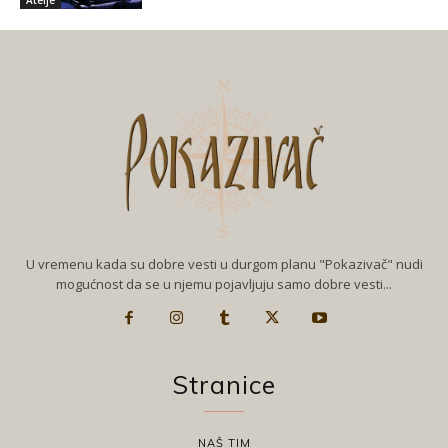
U vremenu kada su dobre vesti u durgom planu "Pokazivač" nudi
mogućnost da se u njemu pojavljuju samo dobre vesti...
Stranice
NAŠ TIM