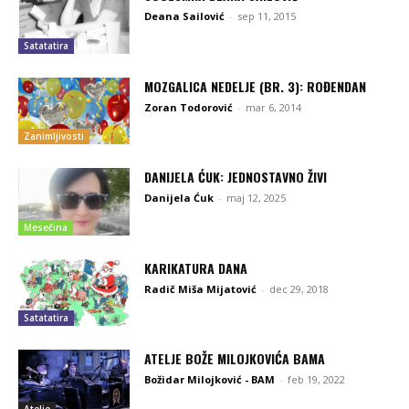
Deana Sailović
-
sep 11, 2015
Satatatira
MOZGALICA NEDELJE (BR. 3): ROĐENDAN
Zoran Todorović
-
mar 6, 2014
Zanimljivosti
DANIJELA ĆUK: JEDNOSTAVNO ŽIVI
Danijela Ćuk
-
maj 12, 2025
Mesečina
KARIKATURA DANA
Radič Miša Mijatović
-
dec 29, 2018
Satatatira
ATELJE BOŽE MILOJKOVIĆA BAMA
Božidar Milojković - BAM
-
feb 19, 2022
Atelje