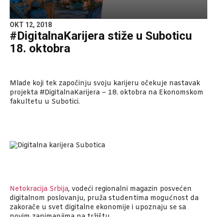
OKT 12, 2018
#DigitalnaKarijera stiže u Suboticu
18. oktobra
Mlade koji tek započinju svoju karijeru očekuje nastavak
projekta #DigitalnaKarijera – 18. oktobra na Ekonomskom
fakultetu u Subotici.
Netokracija Srbija
, vodeći regionalni magazin posvećen
digitalnom poslovanju, pruža studentima mogućnost da
zakorače u svet digitalne ekonomije i upoznaju se sa
novim zanimanjima na tržištu.