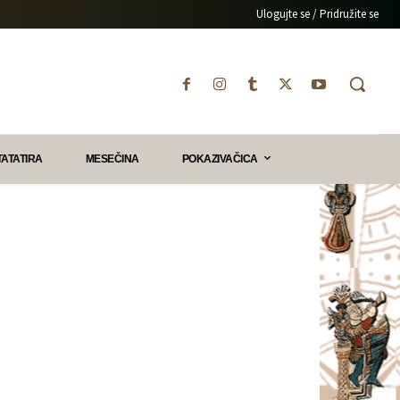
Ulogujte se / Pridružite se
TATATIRA
MESEČINA
POKAZIVAČICA