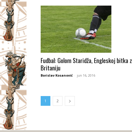
Fudbal: Golom Staridža, Engleskoj bitka 
Britaniju
Borislav Kosanović
-
jun 16, 2016
1
2