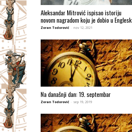
I
Aleksandar Mitrović ispisao istoriju
novom nagradom koju je dobio u Englesk
V
Zoran Todorović
-
nov 12, 2021
A
Č
Na današnji dan: 19. septembar
Zoran Todorović
-
sep 19, 2019