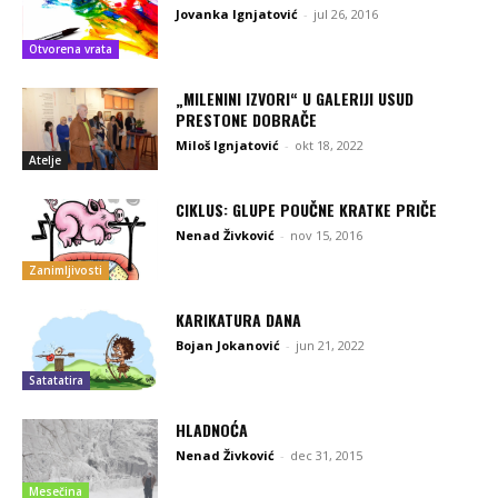
Jovanka Ignjatović
-
jul 26, 2016
Otvorena vrata
„MILENINI IZVORI“ U GALERIJI USUD
PRESTONE DOBRAČE
Miloš Ignjatović
-
okt 18, 2022
Atelje
CIKLUS: GLUPE POUČNE KRATKE PRIČE
Nenad Živković
-
nov 15, 2016
Zanimljivosti
KARIKATURA DANA
Bojan Jokanović
-
jun 21, 2022
Satatatira
HLADNOĆA
Nenad Živković
-
dec 31, 2015
Mesečina