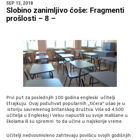
SEP 13, 2018
Slobino zanimljivo ćoše: Fragmenti
prošlosti – 8 –
Prvi put za poslednjih 100 godina engleski učitelji
štrajkuju. Ovaj poduhvat popularnih „tičera“ ušao je u
istoriju savremenog britanskog društva. Više od 4.500
učitelja u Engleskoj i Velsu napustili su svoje mališane u
školama ili su spremni to da učine u najskorije vreme.
Učitelji nedvosmisleno zahtevaju povišicu svojih godišnjih