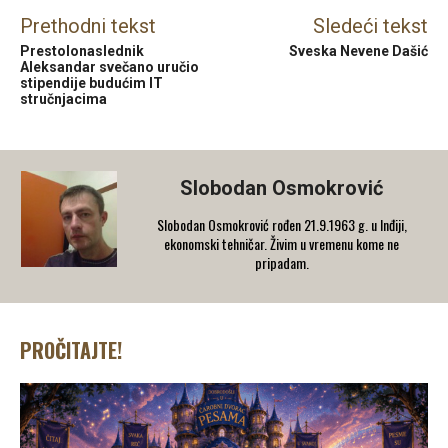
Prethodni tekst
Sledeći tekst
Prestolonaslednik
Sveska Nevene Dašić
Aleksandar svečano uručio
stipendije budućim IT
stručnjacima
Slobodan Osmokrović
Slobodan Osmokrović rođen 21.9.1963 g. u Inđiji,
ekonomski tehničar. Živim u vremenu kome ne
pripadam.
PROČITAJTE!