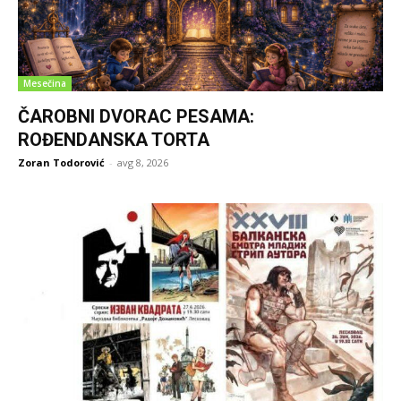
Mesečina
ČAROBNI DVORAC PESAMA:
ROĐENDANSKA TORTA
Zoran Todorović
-
avg 8, 2026