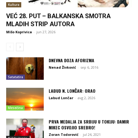
Kultura
VEĆ 28. PUT – BALKANSKA SMOTRA
MLADIH STRIP AUTORA
Mišo Koprivica
-
jun 27, 2026
DNEVNA DOZA AFORIZMA
Nenad Živković
-
sep 6, 2016
Satatatira
LABUD N. LONČAR: ORAO
Labud Lončar
-
avg 2, 2026
Mesečina
PRVA MEDALJA ZA SRBIJU U TOKIJU: DAMIR
MIKEC OSVOJIO SREBRO!
Zoran Todorović
-
jul 24, 2021