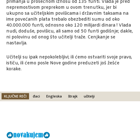
primanja u prosečnom iznosu od 135 funti. Vlada je pred
nepremostivom preprekom u ovom trenutku, jer bi
ukupno sa učiteljskim povišicama i državnim taksama na
ime povećanih plata trebalo obezbediti sumu od oko
40.000.000 funti, odnosno oko 120 milijardi dinara ! Vlada
nudi, doduše, povišicu, ali samo od 50 funti godišnje; dakle,
ni polovinu od onog što učitelji traže. Cenjkanje se
nastavlja.
Učitelji su ipak nepokolebljivi; ili ćemo ostvariti svoje pravo,
ističu, ili ćemo posle Nove godine preduzeti još žešće
korake.
KLJUČNE REČI
đaci
Engleska
štrajk
učitelji
Facebook
X
Email