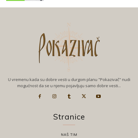
U vremenu kada su dobre vesti u durgom planu "Pokazivač" nudi
mogućnost da se u njemu pojavljuju samo dobre vesti...
Stranice
NAŠ TIM