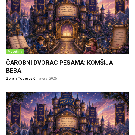
Mesečina
ČAROBNI DVORAC PESAMA: KOMŠIJA
BEBA
Zoran Todorović
-
avg 8, 2026