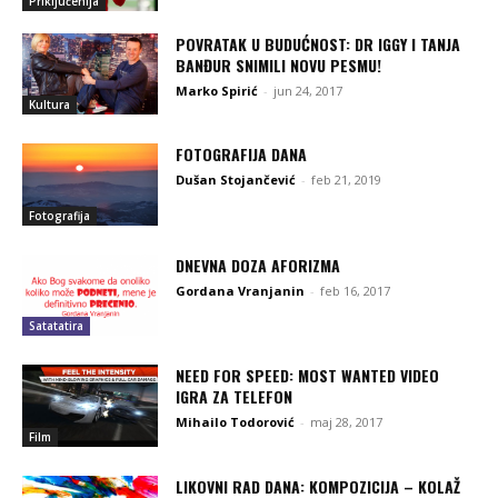
Priključenija
POVRATAK U BUDUĆNOST: DR IGGY I TANJA
BANĐUR SNIMILI NOVU PESMU!
Marko Spirić
-
jun 24, 2017
Kultura
FOTOGRAFIJA DANA
Dušan Stojančević
-
feb 21, 2019
Fotografija
DNEVNA DOZA AFORIZMA
Gordana Vranjanin
-
feb 16, 2017
Satatatira
NEED FOR SPEED: MOST WANTED VIDEO
IGRA ZA TELEFON
Mihailo Todorović
-
maj 28, 2017
Film
LIKOVNI RAD DANA: KOMPOZICIJA – KOLAŽ