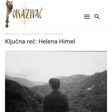
Naslovna
Ključne reči
Helena Himel
Ključna reč: Helena Himel