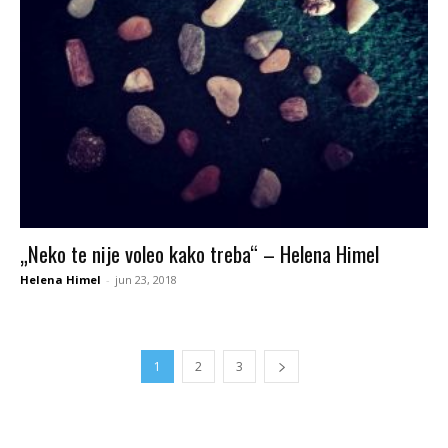
„Neko te nije voleo kako treba“ – Helena Himel
Helena Himel
-
jun 23, 2018
1
2
3