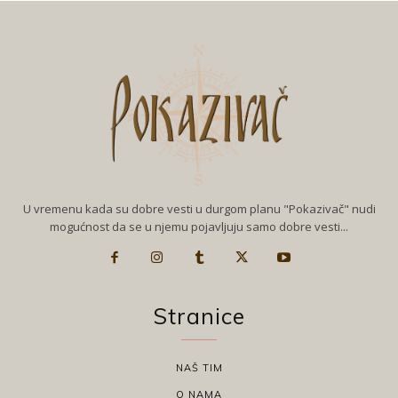
U vremenu kada su dobre vesti u durgom planu "Pokazivač" nudi
mogućnost da se u njemu pojavljuju samo dobre vesti...
Stranice
NAŠ TIM
O NAMA