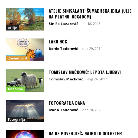
ATELJE SINISALART: ŠUMADIJSKA IDILA (ULJE
NA PLATNU, 60X40CM)
Siniša Lazarević
-
jul 18, 2018
Atelje
LAKU NOĆ
Đorđe Todorović
-
dec 29, 2014
Zanimljivosti
TOMISLAV MAČKOVIĆ: LEPOTA LJUBAVI
Tomislav Mačković
-
avg 24, 2017
Mesečina
FOTOGRAFIJA DANA
Ivana Todorović
-
dec 28, 2022
Fotografija
DA NE POVERUJEČ: NAJBOLJI GOLGETER