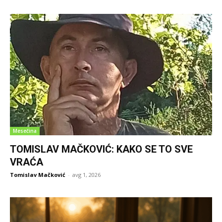
Mesečina
TOMISLAV MAČKOVIĆ: KAKO SE TO SVE
VRAĆA
Tomislav Mačković
-
avg 1, 2026