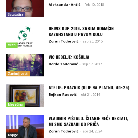
Aleksandar Antić
-
feb 10, 2018
Satatatira
DEJVIS KUP 2016: SRBIJA DOMAĆIN
KAZAHSTANU U PRVOM KOLU
Zoran Todorović
-
sep 25, 2015
Vesti
VIC NEDELJE: KOŠULJA
Đorđe Todorović
-
sep 17, 2017
Zanimljivosti
ATELJE: PRAZNIK (ULJE NA PLATNU, 40×25)
Bojkan Radović
-
okt 21, 2014
Mesečina
VLADIMIR PIŠTALO: ČITANJE NEĆE NESTATI,
MI SMO SAZDANI OD PRIČA
Zoran Todorović
-
apr 24, 2024
Knjige