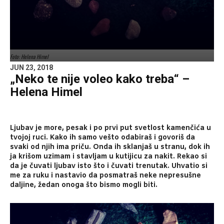
Foto: Helena Himel
JUN 23, 2018
„Neko te nije voleo kako treba“ –
Helena Himel
Ljubav je more, pesak i po prvi put svetlost kamenčića u
tvojoj ruci. Kako ih samo vešto odabiraš i govoriš da
svaki od njih ima priču. Onda ih sklanjaš u stranu, dok ih
ja krišom uzimam i stavljam u kutijicu za nakit. Rekao si
da je čuvati ljubav isto što i čuvati trenutak. Uhvatio si
me za ruku i nastavio da posmatraš neke nepresušne
daljine, žedan onoga što bismo mogli biti.