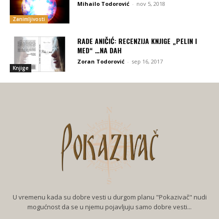
Mihailo Todorović
-
nov 5, 2018
Zanimljivosti
RADE ANIČIĆ: RECENZIJA KNJIGE „PELIN I
MED“ …NA DAH
Zoran Todorović
-
sep 16, 2017
Knjige
U vremenu kada su dobre vesti u durgom planu "Pokazivač" nudi
mogućnost da se u njemu pojavljuju samo dobre vesti...