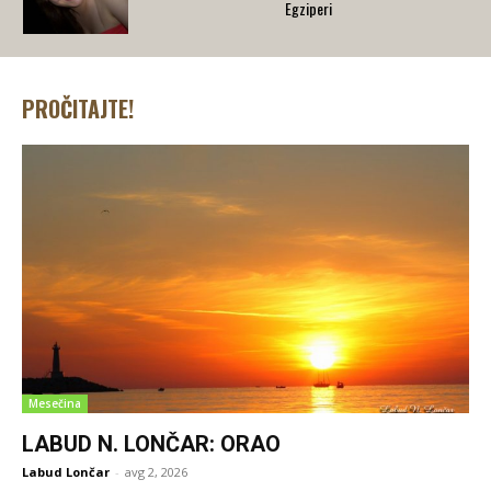
Egziperi
PROČITAJTE!
Mesečina
LABUD N. LONČAR: ORAO
Labud Lončar
-
avg 2, 2026