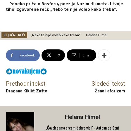
Poneka priča o Bosforu, poezija Nazim Hikmeta. I tvoje
tiho izgovorene reči: „Neko te nije voleo kako treba“.
KLJUČNE REČI
„Neko te nije voleo kako treba“
Helena Himel
Facebook
X
Email
Prethodni tekst
Sledeći tekst
Dragana Kiklić: Zašto
Žena i aforizam
Helena Himel
„Čovek samo srcem dobro vidi" - Antoan de Sent