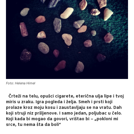
Foto: Helena Himel
Črteži na telu, opušci cigarete, eterična ulja lipe i tvoj
miris u zraku. Igra pogleda i želja. Smeh i prsti koji
prolaze kroz moju kosu i zaustavljaju se na vratu. Dah
koji struji niz pršljenove. I samo jedan, poljubac u čelo.
Koji kada bi mogao da govori, vrištao bi – „pokloni mi
srce, tu nema šta da boli“