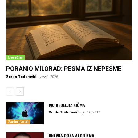
Mesečina
PORANIO MILORAD: PESMA IZ NEPESME
Zoran Todorović
-
avg 1, 2026
VIC NEDELJE: KIČMA
Đorđe Todorović
-
jul 16, 2017
Zanimljivosti
DNEVNA DOZA AFORIZMA