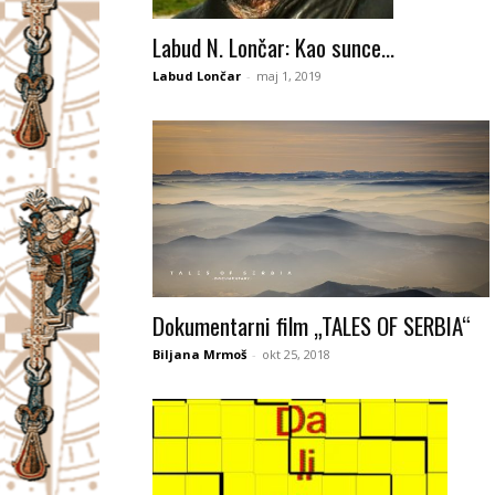
I
Labud N. Lončar: Kao sunce…
V
Labud Lončar
-
maj 1, 2019
A
Č
Dokumentarni film „TALES OF SERBIA“
Biljana Mrmoš
-
okt 25, 2018