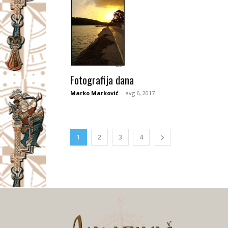
Fotografija dana
Marko Marković
-
avg 6, 2017
1
2
3
4