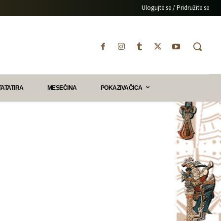
Ulogujte se / Pridružite se
TATATIRA
MESEČINA
POKAZIVAČICA