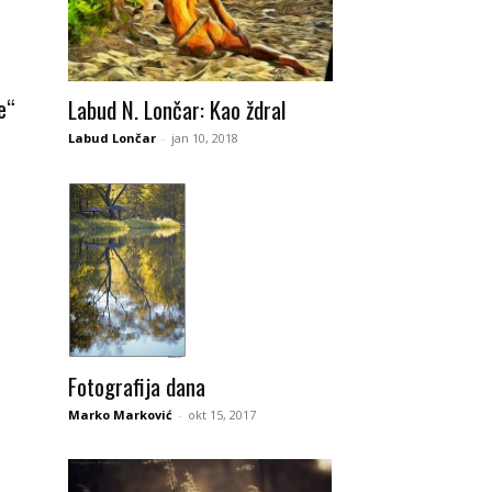
e“
Labud N. Lončar: Kao ždral
Labud Lončar
-
jan 10, 2018
Fotografija dana
Marko Marković
-
okt 15, 2017