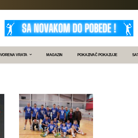
VORENA VRATA
MAGAZIN
POKAZIVAČ POKAZUJE
SA