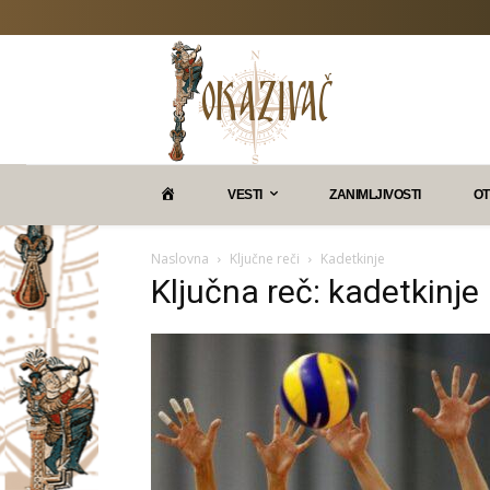
P
VESTI
ZANIMLJIVOSTI
OT
O
Naslovna
Ključne reči
Kadetkinje
Ključna reč: kadetkinje
K
A
Z