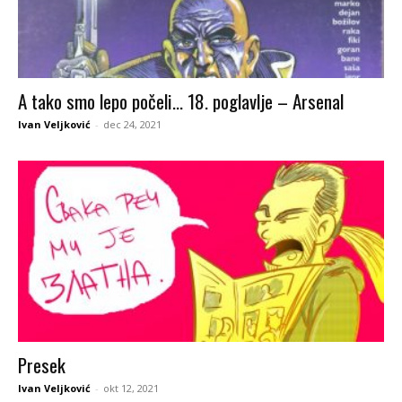
A tako smo lepo počeli… 18. poglavlje – Arsenal
Ivan Veljković
-
dec 24, 2021
Presek
Ivan Veljković
-
okt 12, 2021