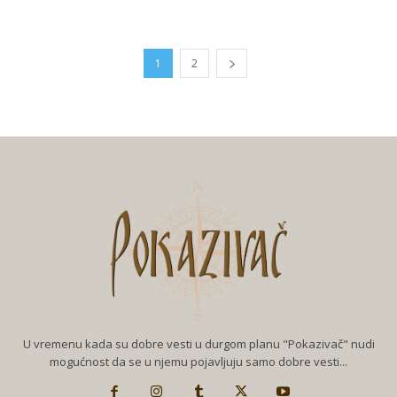
1
2
U vremenu kada su dobre vesti u durgom planu "Pokazivač" nudi
mogućnost da se u njemu pojavljuju samo dobre vesti...