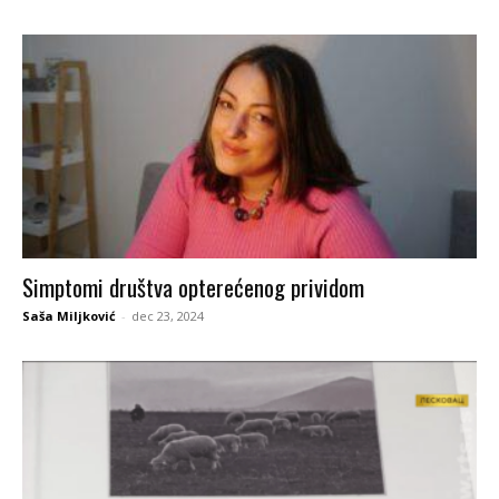
Simptomi društva opterećenog prividom
Saša Miljković
-
dec 23, 2024