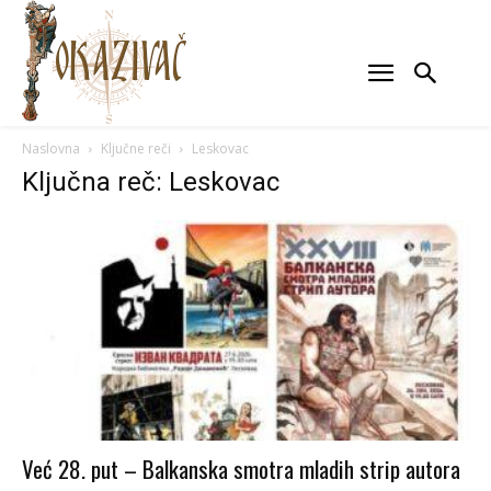
Naslovna
Ključne reči
Leskovac
Ključna reč: Leskovac
Već 28. put – Balkanska smotra mladih strip autora