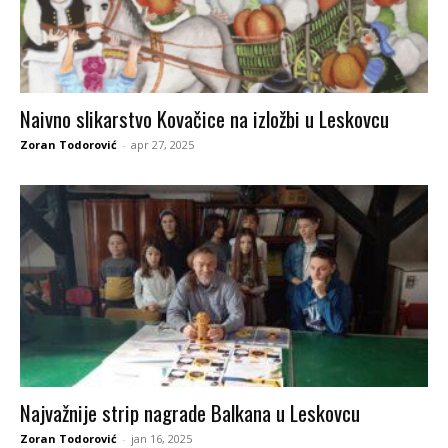
Naivno slikarstvo Kovačice na izložbi u Leskovcu
Zoran Todorović
-
apr 27, 2025
Najvažnije strip nagrade Balkana u Leskovcu
Zoran Todorović
-
jan 16, 2025