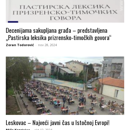
Decenijama sakupljana građa – predstavljena
„Pastirska leksika prizrensko-timočkih govora“
Zoran Todorović
-
nov 28, 2024
Leskovac – Najveći javni čas u Istočnoj Evropi!
Mišo Koprivica
-
okt 12, 2024