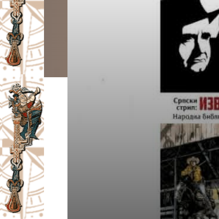
I
V
A
Č