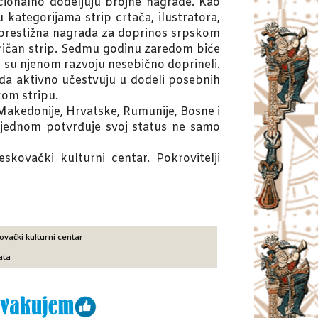
icionalno dodeljuju brojne nagrade. Kao
ategorijama strip crtača, ilustratora,
i prestižna nagrada za doprinos srpskom
iričan strip. Sedmu godinu zaredom biće
li su njenom razvoju nesebično doprineli.
 da aktivno učestvuju u dodeli posebnih
kom stripu.
 Makedonije, Hrvatske, Rumunije, Bosne i
š jednom potvrđuje svoj status ne samo
kovački kulturni centar. Pokrovitelji
ovački kulturni centar
ata