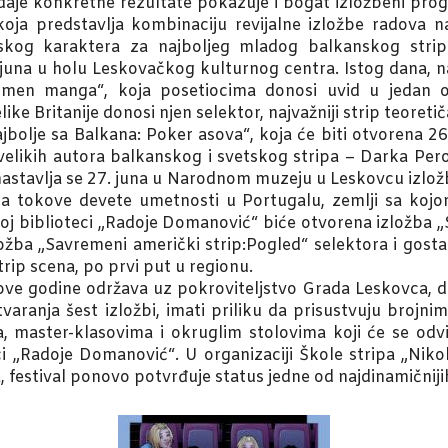
aje konkretne rezultate pokazuje i bogat izložbeni prog
, koja predstavlja kombinaciju revijalne izložbe radova 
skog karaktera za najboljeg mladog balkanskog strip cr
. juna u holu Leskovačkog kulturnog centra. Istog dana,
nomen manga“, koja posetiocima donosi uvid u jedan o
ke Britanije donosi njen selektor, najvažniji strip teoretič
jbolje sa Balkana: Poker asova“, koja će biti otvorena 2
 velikih autora balkanskog i svetskog stripa – Darka Pero
 nastavlja se 27. juna u Narodnom muzeju u Leskovcu izlož
lna tokove devete umetnosti u Portugalu, zemlji sa koj
j biblioteci „Radoje Domanović“ biće otvorena izložba „S
ožba „Savremeni američki strip:Pogled“ selektora i gosta
trip scena, po prvi put u regionu.
 i ove godine održava uz pokroviteljstvo Grada Leskovca, 
otvaranja šest izložbi, imati priliku da prisustvuju brojn
, master-klasovima i okruglim stolovima koji će se od
„Radoje Domanović“. U organizaciji Škole stripa „Nikol
estival ponovo potvrđuje status jedne od najdinamičnijih 