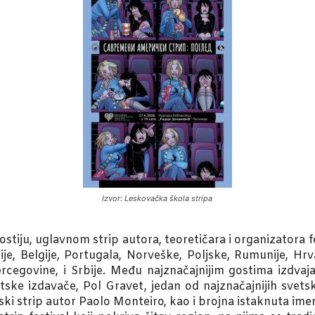
Izvor: Leskovačka škola stripa
ostiju, uglavnom strip autora, teoretičara i organizatora f
usije, Belgije, Portugala, Norveške, Poljske, Rumunije, H
rcegovine, i Srbije. Među najznačajnijim gostima izdvaja
e izdavače, Pol Gravet, jedan od najznačajnijih svetskih
ki strip autor Paolo Monteiro, kao i brojna istaknuta ime