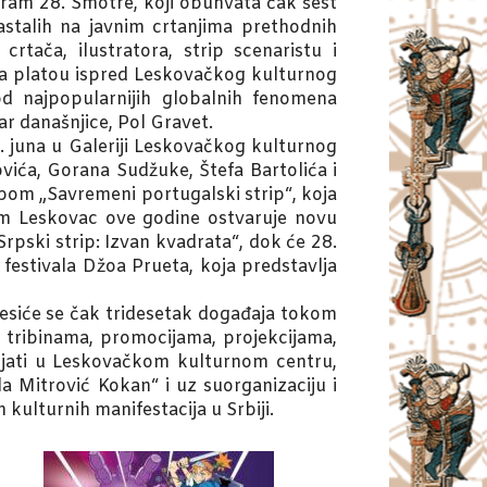
ram 28. Smotre, koji obuhvata čak šest
nastalih na javnim crtanjima prethodnih
tača, ilustratora, strip scenaristu i
 na platou ispred Leskovačkog kulturnog
d najpopularnijih globalnih fenomena
ar današnjice, Pol Gravet.
6. juna u Galeriji Leskovačkog kulturnog
vića, Gorana Sudžuke, Štefa Bartolića i
bom „Savremeni portugalski strip“, koja
om Leskovac ove godine ostvaruje novu
rpski strip: Izvan kvadrata“, dok će 28.
 festivala Džoa Prueta, koja predstavlja
desiće se čak tridesetak događaja tokom
im tribinama, promocijama, projekcijama,
vijati u Leskovačkom kulturnom centru,
a Mitrović Kokan“ i uz suorganizaciju i
kulturnih manifestacija u Srbiji.