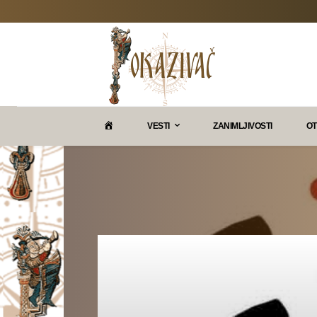
P
VESTI
ZANIMLJIVOSTI
OT
O
K
A
Z