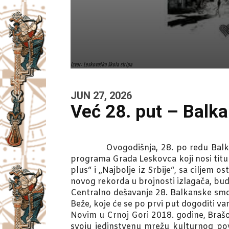
Izvor: Leskovačka škola stripa
JUN 27, 2026
Već 28. put – Balk
Ovogodišnja, 28. po redu Balkanska 
programa Grada Leskovca koji nosi titu
plus“ i „Najbolje iz Srbije“, sa ciljem 
novog rekorda u brojnosti izlagača, budu
Centralno dešavanje 28. Balkanske smot
Beže, koje će se po prvi put dogoditi v
Novim u Crnoj Gori 2018. godine, Brašo
svoju jedinstvenu mrežu kulturnog po