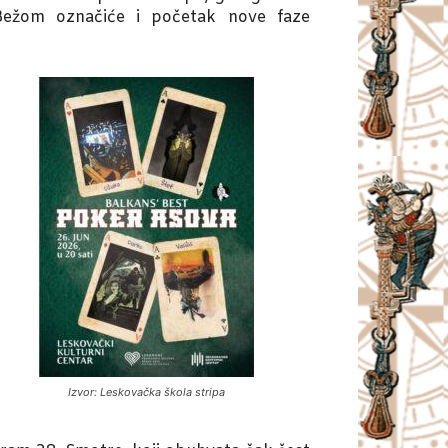
Bežom označiće i početak nove faze
Izvor: Leskovačka škola stripa