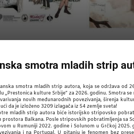
anska smotra mladih strip au
smotra mladih strip autora, koja se održava od 26. 
lu „Prestonica kulture Srbije” za 2026. godinu. Smotra se
ostvarivanja novih međunarodnih povezivanja, širenja kult
ći da je izloženo 3209 izlagača iz 54 zemlje sveta!
re mladih strip autora biće istorijsko stripovsko pobra
an prostora Balkana. Posle stripovskih pobratimljenja sa 
vom u Rumuniji 2022. godine i Solunom u Grčkoj 2025. g
vezivanja i na Portugal. U pitanju je fenomen bez pres