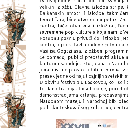
Da ovaj model kulturnog umrežavanja d
velikih izložbi. Glavna izložba stripa
Balkanskih smotri i izložbe takmičar
teoretičara, biće otvorena u petak, 26
centra, biće otvorena i izložba „Fe
savremene pop kulture a koju nam iz Veli
Posebnu pažnju privući će i izložba „Na
centra, a predstavlja radove četvorice
Vasilisa Gogtzilasa. Izložbeni program
će domaćoj publici predstaviti aktue
kulturnu saradnju. Istog dana u Narodno
juna u istom prostoru biti otvorena izl
presek jedne od najuticajnijih svetskih s
U okviru festivala u Leskovcu, koji se
tri dana trajanja. Posetioci će, pored 
demonstracijama crtanja, predavanjima
Narodnom muzeju i Narodnoj biblioteci 
podršku Leskovačkog kulturnog centra, f