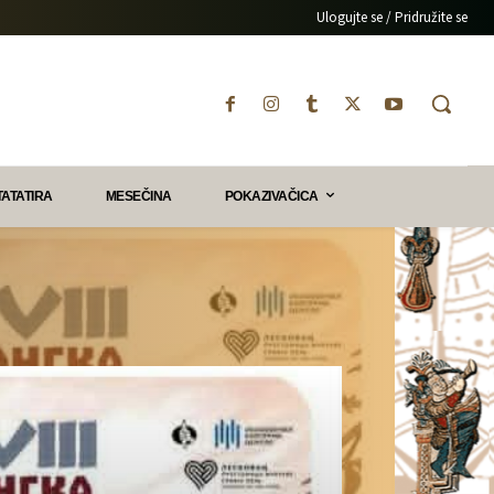
Ulogujte se / Pridružite se
TATATIRA
MESEČINA
POKAZIVAČICA