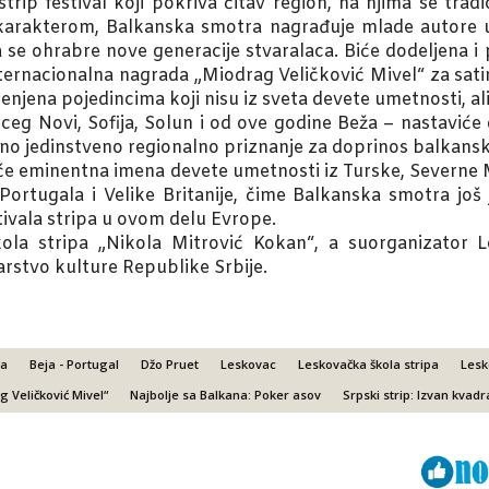
trip festival koji pokriva čitav region, na njima se trad
arakterom, Balkanska smotra nagrađuje mlade autore u k
a se ohrabre nove generacije stvaralaca. Biće dodeljena 
internacionalna nagrada „Miodrag Veličković Mivel“ za sat
menjena pojedincima koji nisu iz sveta devete umetnosti, a
rceg Novi, Sofija, Solun i od ove godine Beža – nastaviće
čeno jedinstveno regionalno priznanje za doprinos balkans
biće eminentna imena devete umetnosti iz Turske, Severne
 Portugala i Velike Britanije, čime Balkanska smotra jo
stivala stripa u ovom delu Evrope.
la stripa „Nikola Mitrović Kokan“, a suorganizator Les
arstvo kulture Republike Srbije.
ra
Beja - Portugal
Džo Pruet
Leskovac
Leskovačka škola stripa
Lesk
 Veličković Mivel“
Najbolje sa Balkana: Poker asov
Srpski strip: Izvan kvadr
Viber
ReddIt