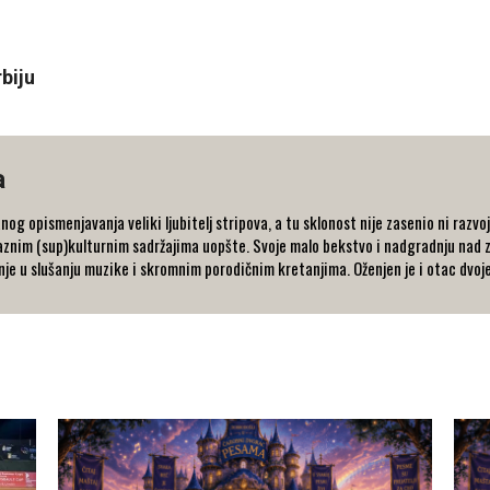
biju
a
nog opismenjavanja veliki ljubitelj stripova, a tu sklonost nije zasenio ni razvo
raznim (sup)kulturnim sadržajima uopšte. Svoje malo bekstvo i nadgradnju nad 
nje u slušanju muzike i skromnim porodičnim kretanjima. Oženjen je i otac dvoj