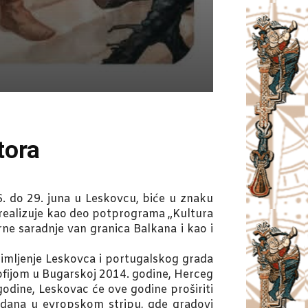
tora
do 29. juna u Leskovcu, biće u znaku
 realizuje kao deo potprograma „Kultura
urne saradnje van granica Balkana i kao i
timljenje Leskovca i portugalskog grada
Sofijom u Bugarskoj 2014. godine, Herceg
odine, Leskovac će ove godine proširiti
edana u evropskom stripu, gde gradovi