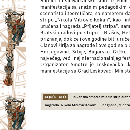
Budući da su Balkanske smotre jedini s
manifestacija sa snažnim pedagoškim k
scenarista i teoretičara, sa namerom d
stripu „Nikola Mitrović Kokan“, kao i 
uručena i nagrada „Prijatelj stripa“, na
Bratski gradovi po stripu – Brašov, He
priznanja, dok će i ove godine biti uru
Članovi žirija za nagrade i ove godine 
Hercegovine, Srbije, Bugarske, Grčke,
najvećeg, već i najinternacionalnijeg fe
Organizator Smotre je Leskovačka ško
manifestacije su Grad Leskovac i Minist
KLJUČNE REČI
Balkanska smotra mladih strip auto
nagrada "Nikola Mitrovič Kokan"
nagrada „Miodrag
Facebook
X
Email