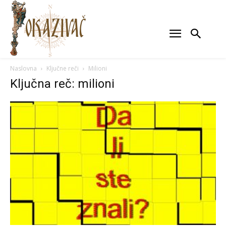
Naslovna
Ključne reči
Milioni
Ključna reč: milioni