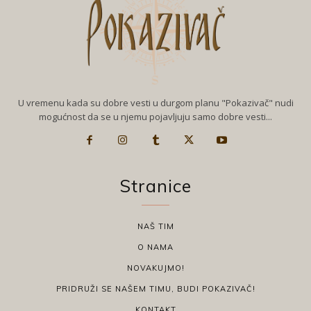
U vremenu kada su dobre vesti u durgom planu "Pokazivač" nudi
mogućnost da se u njemu pojavljuju samo dobre vesti...
Stranice
NAŠ TIM
O NAMA
NOVAKUJMO!
PRIDRUŽI SE NAŠEM TIMU, BUDI POKAZIVAČ!
KONTAKT