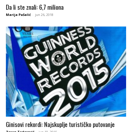
Da li ste znali: 6,7 miliona
Marija Pašalić
-
jun 26, 2018
Ginisovi rekordi: Najskuplje turističko putovanje
Zoran Todorović
-
jun 19, 2015