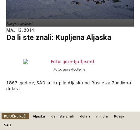
Foto: gore-ljudje.net
MAJ 13, 2014
Da li ste znali: Kupljena Aljaska
Foto: gore-ljudje.net
1867. godine, SAD su kupile Aljasku od Rusije za 7 miliona
dolara.
KLJUČNE REČI
Aljaska
da li ste znali
dolari
milioni
Rusija
SAD