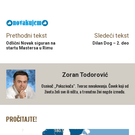
Facebook
X
Email
Prethodni tekst
Sledeći tekst
Odlični Novak siguran na
Dilan Dog – 2. deo
startu Mastersa u Rimu
Zoran Todorović
Osnivač „Pokazivača“. Tvorac novakovanja. Čovek koji od
života želi sve ili ništa, a trenutno živi negde između.
PROČITAJTE!