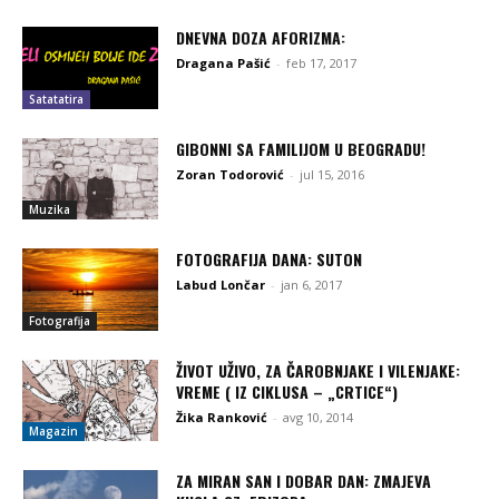
DNEVNA DOZA AFORIZMA:
Dragana Pašić
-
feb 17, 2017
Satatatira
GIBONNI SA FAMILIJOM U BEOGRADU!
Zoran Todorović
-
jul 15, 2016
Muzika
FOTOGRAFIJA DANA: SUTON
Labud Lončar
-
jan 6, 2017
Fotografija
ŽIVOT UŽIVO, ZA ČAROBNJAKE I VILENJAKE:
VREME ( IZ CIKLUSA – „CRTICE“)
Žika Ranković
-
avg 10, 2014
Magazin
ZA MIRAN SAN I DOBAR DAN: ZMAJEVA