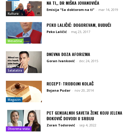
NA TI,, DR MIŠKA JOVANOVIĆA
Emisija “Sa doktorom na ti”
-
mar 14, 2019
Kultura
PEKO LALIČIĆ: DOGOREVAM, BUDUĆI
Peko Laličić
-
maj 23, 2017
Mesečina
DNEVNA DOZA AFORIZMA
Goran Ivanković
-
dec 24, 2015
Satatatira
RECEPT: TROBOJNI KOLAČ
Bojana Pudar
-
nov 20, 2014
Magazin
PET GENIJALNIH SAVETA ŽENE KOJU JELENA
ĐOKOVIĆ DOVODI U SRBIJU
Zoran Todorović
-
sep 4, 2022
Otvorena vrata