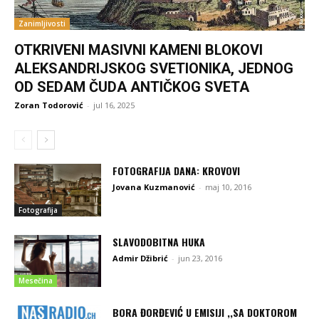
Zanimljivosti
OTKRIVENI MASIVNI KAMENI BLOKOVI
ALEKSANDRIJSKOG SVETIONIKA, JEDNOG
OD SEDAM ČUDA ANTIČKOG SVETA
Zoran Todorović
-
jul 16, 2025
FOTOGRAFIJA DANA: KROVOVI
Jovana Kuzmanović
-
maj 10, 2016
Fotografija
SLAVODOBITNA HUKA
Admir Džibrić
-
jun 23, 2016
Mesečina
BORA ĐORĐEVIĆ U EMISIJI ,,SA DOKTOROM