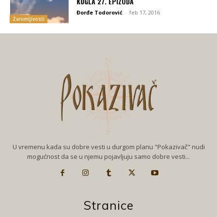
KUGLA 27. EPIZODA
Đorđe Todorović
-
feb 17, 2016
Zanimljivosti
U vremenu kada su dobre vesti u durgom planu "Pokazivač" nudi
mogućnost da se u njemu pojavljuju samo dobre vesti...
Stranice