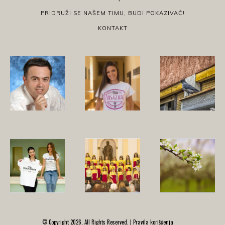
PRIDRUŽI SE NAŠEM TIMU, BUDI POKAZIVAČ!
KONTAKT
© Copyright 2026, All Rights Reserved. |
Pravila korišćenja