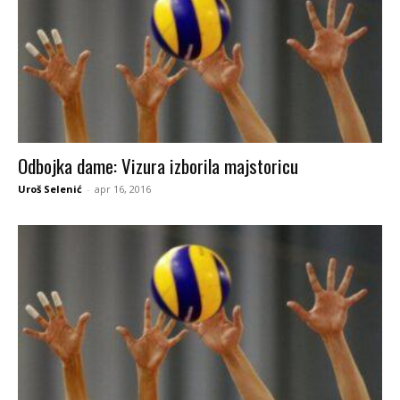
Odbojka dame: Vizura izborila majstoricu
Uroš Selenić
-
apr 16, 2016