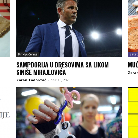
Priključenija
Satat
SAMPDORIJA U DRESOVIMA SA LIKOM
MUĆ
SINIŠE MIHAJLOVIĆA
Zoran
Zoran Todorović
-
dec 16, 2023