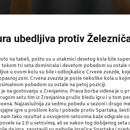
a ubedljiva protiv Železnič
to na tabeli, pošto su u utakmici desetog kola bile superi
je tokom tri seta dominirala i devetom pobedom su ostale 
ve u ovom kolu su bile i odbojkašice Crvene zvezde, koje
opasnoj zoni. Crvena zvezda je posle nekoliko kola u kojim
simalnom pobedom su ostale na petoj poziciji.
o je na gostovanju u Zrenjaninu. Prava borba viđena je u p
drugom setu tim iz Zrenjanina pružio bledu igru i u tom per
oena. Najzaslužnija za sedmu pobedu u sezoni i drugo mesto
sjajne igre u prošlom kolu i pobede protiv Spartaka, šes
 nam tako rezultat u osvojenim setovima kaže odigrale su 
vele sa 1:0 u setovima, ali se nakon tog dobijenog seta de
e da igra, zaustavili su najbolje igračice Spartaka i pre