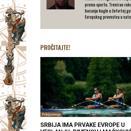
prema sportu. Trenirao rukom
bacanju kugle u četvrtoj go
Evropskog prvenstva u vaterp
PROČITAJTE!
Priključenija
SRBIJA IMA PRVAKE EVROPE U