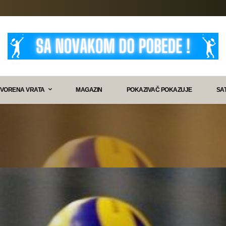
VORENA VRATA
MAGAZIN
POKAZIVAČ POKAZUJE
SA