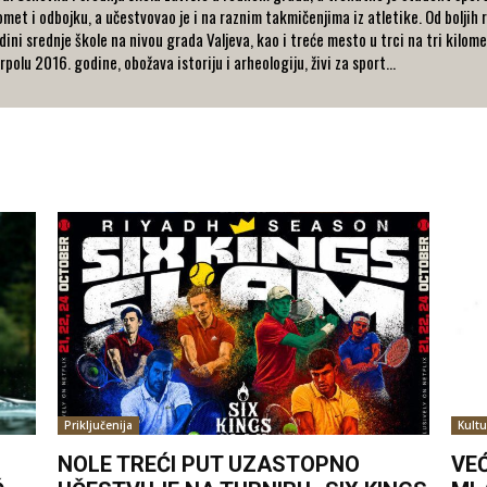
et i odbojku, a učestvovao je i na raznim takmičenjima iz atletike. Od boljih r
dini srednje škole na nivou grada Valjeva, kao i treće mesto u trci na tri kilo
olu 2016. godine, obožava istoriju i arheologiju, živi za sport...
Priključenija
Kultu
NOLE TREĆI PUT UZASTOPNO
VE