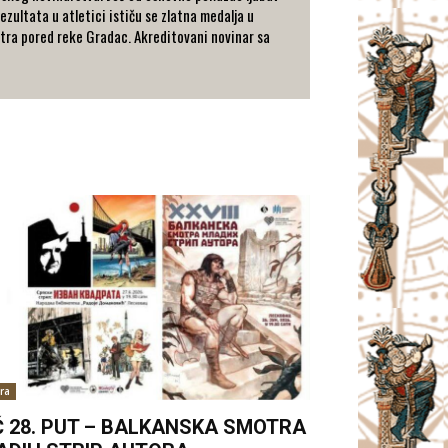
ezultata u atletici ističu se zlatna medalja u
metra pored reke Gradac. Akreditovani novinar sa
ra
Ć 28. PUT – BALKANSKA SMOTRA