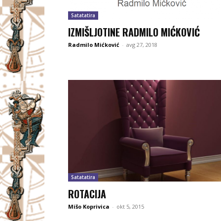
Satatatira
IZMIŠLJOTINE RADMILO MIĆKOVIĆ
Radmilo Mićković
-
avg 27, 2018
Satatatira
ROTACIJA
Mišo Koprivica
-
okt 5, 2015