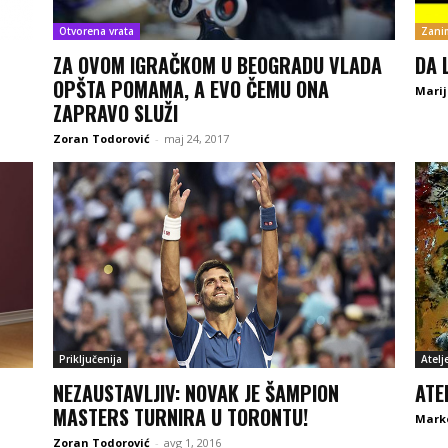
Otvorena vrata
Zanim
ZA OVOM IGRAČKOM U BEOGRADU VLADA
DA 
OPŠTA POMAMA, A EVO ČEMU ONA
Marij
ZAPRAVO SLUŽI
Zoran Todorović
-
maj 24, 2017
Priključenija
Atelj
NEZAUSTAVLJIV: NOVAK JE ŠAMPION
ATE
MASTERS TURNIRA U TORONTU!
Marko
Zoran Todorović
-
avg 1, 2016