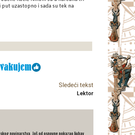
gi put uzastopno i sada su tek na
Sledeći tekst
Lektor
tskog novinarstva. Još od osnovne pokazao ljubav