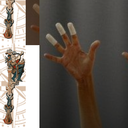
I
V
A
Č