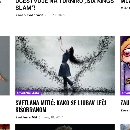
Ć
UČESTVUJE NA TURNIRU „SIX KINGS
ML
SLAM“!
Mišo 
Zoran Todorović
-
jul 29, 2026
Otvorena vrata
Otvo
SVETLANA MITIĆ: KAKO SE LJUBAV LEČI
ZAU
KIŠOBRANOM
Zoran
Svetlana Mitić
-
avg 18, 2017