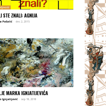
ljivosti
LI STE ZNALI: AGNIJA
a Pašalić
-
dec 2, 2015
e
LJE MARKA IGNJATIJEVIĆA
 Ignjatijević
-
sep 18, 2018