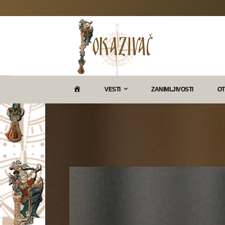
P
VESTI
ZANIMLJIVOSTI
OT
O
K
A
Z