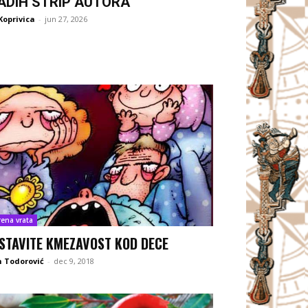
ADIH STRIP AUTORA
Koprivica
-
jun 27, 2026
rena vrata
STAVITE KMEZAVOST KOD DECE
 Todorović
-
dec 9, 2018