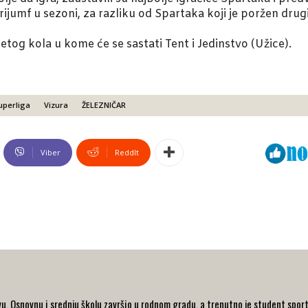
trijumf u sezoni, za razliku od Spartaka koji je poržen dru
setog kola u kome će se sastati Tent i Jedinstvo (Užice).
uperliga
Vizura
ŽELEZNIČAR
Viber
ReddIt
u. Osnovnu i srednju školu završio u rodnom gradu, a trenutno je student spor