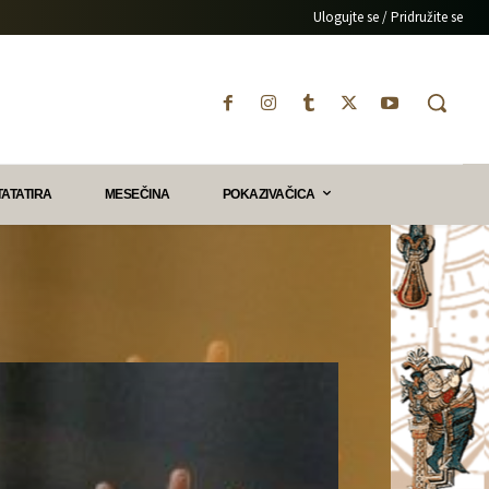
Ulogujte se / Pridružite se
TATATIRA
MESEČINA
POKAZIVAČICA