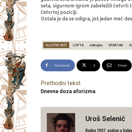
seta, sigurnom igrom zabeležili četvrti 
četvrtoj poziciji.
Ostala je da se odigra, još jedan meč de
KLJUČNE REČI
LOPTA
odbojka
SPARTAK
S
Facebook
X
Email
Prethodni tekst
Dnevna doza aforizma
Uroš Selenić
Rođen 1997. godine u Valjev