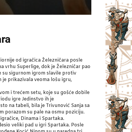
ara
ornije od igračica Železničara posle
na vrhu Superlige, dok je Železničar pao
 su sigurnom igrom slavile protiv
 je prikazivala veoma lošu igru,
rvom i trećem setu, koje su gošće dobile
iodu igre Jedinstvo ih je
 na tabeli, bila je Trivunović Sanja sa
tim porazom su pale na osmu poziciju.
igračice, Dinama i Spartaka.
sio veliki pad u igri Spartaka. Posle
dvođene Kocić Ninom su u naredna tri