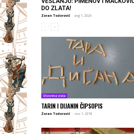
VESLANJU: PIMENOV I MAČKOVI
DO ZLATA!
Zoran Todorović
-
avg 1, 2026
Otvorena vrata
TARIN I DIJANIN ČIPSOPIS
Zoran Todorović
-
nov 1, 2018