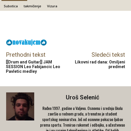
Subotica
takmičenje
Vizura
Facebook
X
Email
Prethodni tekst
Sledeći tekst
[[Drum and Guitar]] JAM
Likovni rad dana: Omiljeni
SESSION Leo Fabijancic Leo
predmet
Pavletic medley
Uroš Selenić
Rođen 1997. godine u Valjevu. Osnovnu i srednju školu
završio u rodnom gradu, a trenutno je student
sportskog novinarstva. Još od osnovne pokazao ljubav
prema sportu. Trenirao rukomet i odbojku, a učestvovao
je i na raznim takmičenjima iz atletike. Od boljih