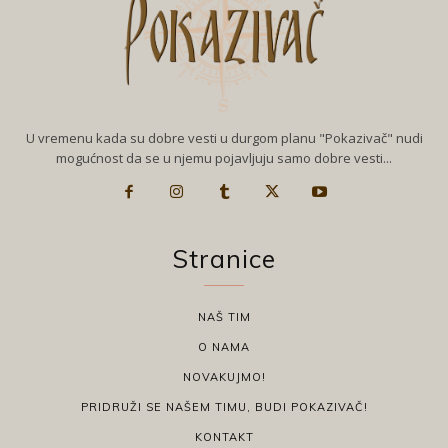
U vremenu kada su dobre vesti u durgom planu "Pokazivač" nudi
mogućnost da se u njemu pojavljuju samo dobre vesti...
Stranice
NAŠ TIM
O NAMA
NOVAKUJMO!
PRIDRUŽI SE NAŠEM TIMU, BUDI POKAZIVAČ!
KONTAKT