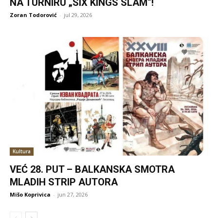
NA TURNIRU „SIX KINGS SLAM“!
Zoran Todorović
-
jul 29, 2026
Kultura
VEĆ 28. PUT – BALKANSKA SMOTRA
MLADIH STRIP AUTORA
Mišo Koprivica
-
jun 27, 2026