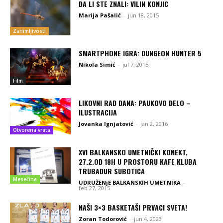
DA LI STE ZNALI: VILIN KONJIC
Marija Pašalić
-
jun 18, 2015
Zanimljivosti
SMARTPHONE IGRA: DUNGEON HUNTER 5
Nikola Simić
-
jul 7, 2015
Film
LIKOVNI RAD DANA: PAUKOVO DELO –
ILUSTRACIJA
Jovanka Ignjatović
-
jan 2, 2016
Otvorena vrata
XVI BALKANSKO UMETNIČKI KONEKT,
27.2.OD 18H U PROSTORU KAFE KLUBA
TRUBADUR SUBOTICA
Mesečina
UDRUŽENjE BALKANSKIH UMETNIKA
-
feb 27, 2015
NAŠI 3×3 BASKETAŠI PRVACI SVETA!
Zoran Todorović
-
jun 4, 2023