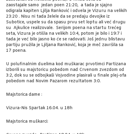
zaostajale samo jedan poen 21:20, a tada je sjajno
odigrala kapiten Ljilja Ranković i odvela je Vizuru na velikih
23:20 . Nisu ni tada želele da se predaju devojke iz
Subotice, uspele su da spasu prvu set loptu ali već drugu
su Ajkulice realizovale. Serijom poena na startu trećeg
seta, Vizura je otišla na velikih 10:4, potom je bilo i 19:7 i
tada je već bilo jasno ko će se radovati. Još jednu blistavu
partiju pružila je Ljiljana Ranković, koja je meč završila sa
17 poena.
U polufinalnim duelima kod muškarac prvotimci Partizana
izborili su majstoricu pobedom nad Crvenom zvezdom od
3:2, dok su se odbojkaši Vojvodine plasirali u finale plej-ofa
pobedom nad Novim Pazarom rezultatom 3:0.
Majstorica dame :
Vizura-Nis Spartak 16.04. u 18h
Majstorica muškarci: