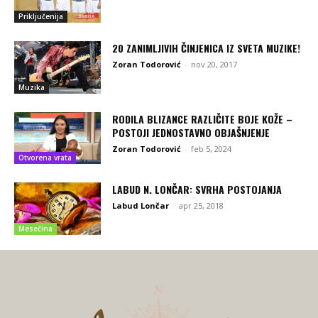
Priključenija
20 ZANIMLJIVIH ČINJENICA IZ SVETA MUZIKE!
Zoran Todorović
-
nov 20, 2017
Muzika
RODILA BLIZANCE RAZLIČITE BOJE KOŽE –
POSTOJI JEDNOSTAVNO OBJAŠNJENJE
Zoran Todorović
-
feb 5, 2024
Otvorena vrata
LABUD N. LONČAR: SVRHA POSTOJANJA
Labud Lončar
-
apr 25, 2018
Mesečina