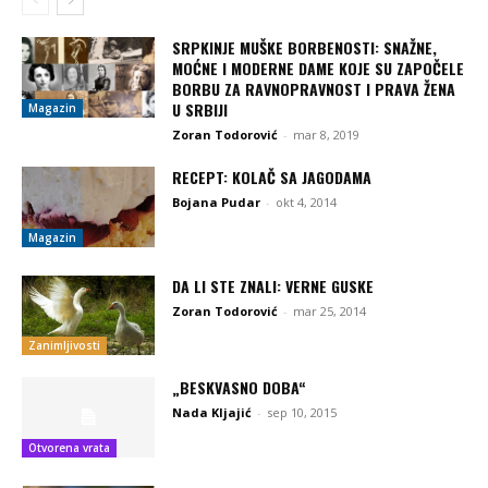
SRPKINJE MUŠKE BORBENOSTI: SNAŽNE,
MOĆNE I MODERNE DAME KOJE SU ZAPOČELE
BORBU ZA RAVNOPRAVNOST I PRAVA ŽENA
U SRBIJI
Magazin
Zoran Todorović
-
mar 8, 2019
RECEPT: KOLAČ SA JAGODAMA
Bojana Pudar
-
okt 4, 2014
Magazin
DA LI STE ZNALI: VERNE GUSKE
Zoran Todorović
-
mar 25, 2014
Zanimljivosti
„BESKVASNO DOBA“
Nada Kljajić
-
sep 10, 2015
Otvorena vrata