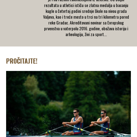
rezultata u atletici ističu se zlatna medalja u bacanju
kugle u četvrtoj godini srednje škole na nivou grada
Valjeva, kao i treće mesto u trci na tri kilometra pored
reke Gradac. Akreditovani novinar sa Evropskog
prvenstva u vaterpolu 2016. godine, obožava istoriju i
arheologiju, živi za sport...
PROČITAJTE!