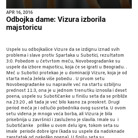
APR 16, 2016
Odbojka dame: Vizura izborila
majstoricu
Uspele su odbojkašice Vizure da se izdignu iznad svih
problema i slave protiv Spartaka u Subotici, rezultatom
3:0. Pobedom u četvrtom meču, Novobeograđanke su
uspele da izbore majsoticu, koja će se igrati u Beogradu. .
Meč u Subotici protekao je u dominaciji Vizure, koja je od
starta meča želela više pobedu . U prvom setu
Novobeograđanke su napravile već na startu ozbiljnu
prednost 11:3, ona je u jednom trenutku iznosila i deset
poena, uspele su Subotičanke u finišu seta da se približe
na 23:20 , ali tada je već bilo kasno za preokret. Drugi
period meča je i odlučio pobednika ovog susreta. U ovom
setu viđena je mnogo veća borba, ali Vizura je bila
prisebnija u završnici i zasluženo je slavila. Imale su i
Subotičanke prilike u ovom delu igre, tokom seta su
imale periode dobre igre (kada su uspele da nadoknade
zaostatak od nekoliko poena). U finišu seta su