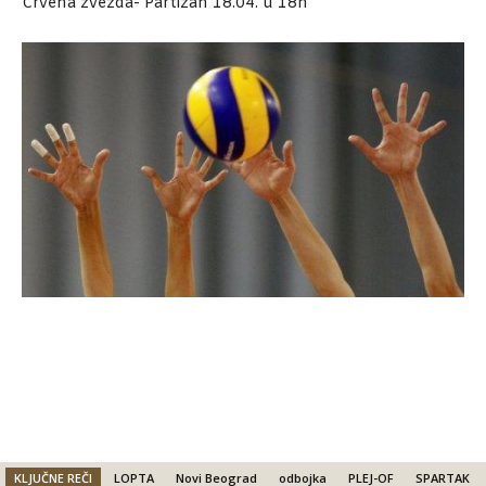
Crvena zvezda- Partizan 18.04. u 18h
KLJUČNE REČI
LOPTA
Novi Beograd
odbojka
PLEJ-OF
SPARTAK