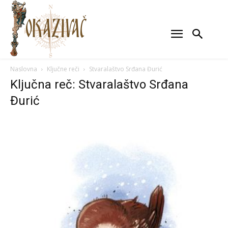
Naslovna
Ključne reči
Stvaralaštvo Srđana Đurić
Ključna reč: Stvaralaštvo Srđana
Đurić