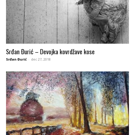
Srđan Đurić – Devojka kovrdžave kose
Srđan Đurić
-
dec 27, 2018