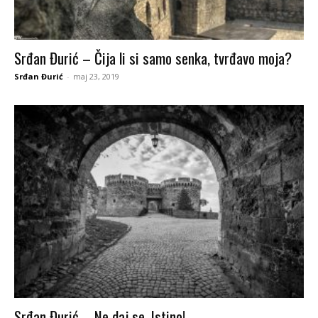
Srđan Đurić – Čija li si samo senka, tvrđavo moja?
Srđan Đurić
-
maj 23, 2019
Srđan Đurić – Ne daj se, Istino!