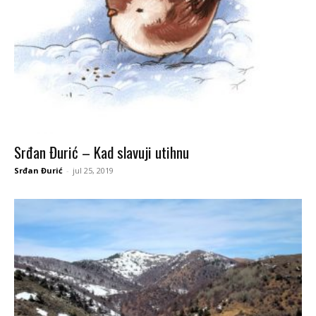
Srđan Đurić – Kad slavuji utihnu
Srđan Đurić
-
jul 25, 2019