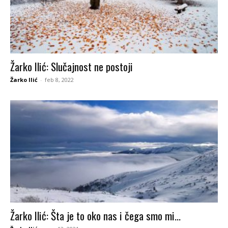
Žarko Ilić: Slučajnost ne postoji
Žarko Ilić
-
feb 8, 2022
Žarko Ilić: Šta je to oko nas i čega smo mi...