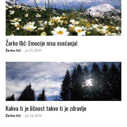
Žarko Ilić: Emocije nisu osećanja!
Žarko Ilić
-
jul 21, 2019
Kakva ti je ličnost takvo ti je zdravlje
Žarko Ilić
-
jul 14, 2019