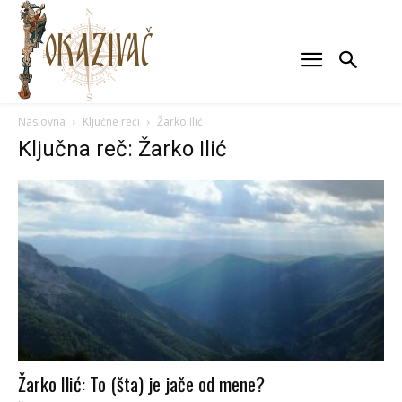
Naslovna
Ključne reči
Žarko Ilić
Ključna reč: Žarko Ilić
Žarko Ilić: To (šta) je jače od mene?