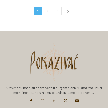
1
2
3
U vremenu kada su dobre vesti u durgom planu "Pokazivač" nudi
mogućnost da se u njemu pojavljuju samo dobre vesti...