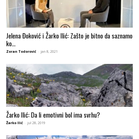
Jelena Đoković i Žarko Ilić: Zašto je bitno da saznamo
ko...
Zoran Todorović
-
jan 8, 2021
Žarko Ilić: Da li emotivni bol ima svrhu?
Žarko Ilić
-
jul 28, 2019