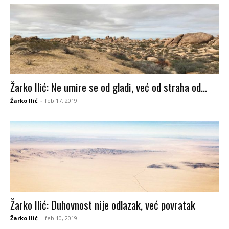
Žarko Ilić: Ne umire se od gladi, već od straha od...
Žarko Ilić
-
feb 17, 2019
Žarko Ilić: Duhovnost nije odlazak, već povratak
Žarko Ilić
-
feb 10, 2019