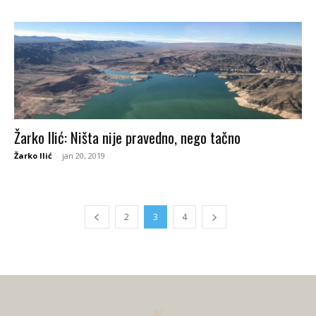
Žarko Ilić: Ništa nije pravedno, nego tačno
Žarko Ilić
-
jan 20, 2019
2
3
4