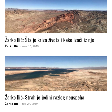
Žarko Ilić: Šta je kriza života i kako izaći iz nje
Žarko Ilić
-
mar 10, 2019
Žarko Ilić: Strah je jedini razlog neuspeha
Žarko Ilić
-
feb 24, 2019