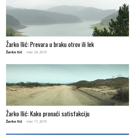
Žarko Ilić: Prevara u braku otrov ili lek
Žarko Ilić
-
mar 24, 2019
Žarko Ilić: Kako pronaći satisfakciju
Žarko Ilić
-
mar 17, 2019