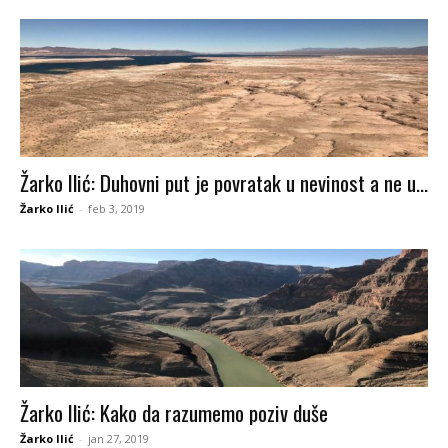
Žarko Ilić: Duhovni put je povratak u nevinost a ne u...
Žarko Ilić
-
feb 3, 2019
Žarko Ilić: Kako da razumemo poziv duše
Žarko Ilić
-
jan 27, 2019