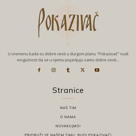
U vremenu kada su dobre vesti u durgom planu "Pokazivač" nudi
mogućnost da se u njemu pojavljuju samo dobre vesti...
Stranice
NAŠ TIM
O NAMA
NOVAKUJMO!
PRIDRUŽI SE NAŠEM TIMU, BUDI POKAZIVAČ!