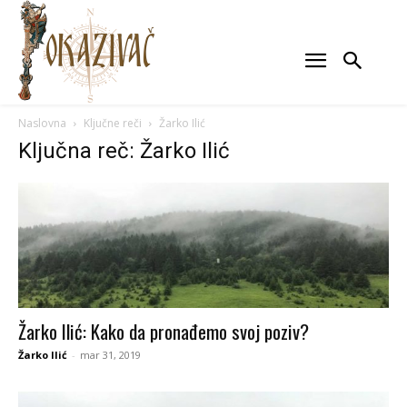
Naslovna
Ključne reči
Žarko Ilić
Ključna reč: Žarko Ilić
Žarko Ilić: Kako da pronađemo svoj poziv?
Žarko Ilić
-
mar 31, 2019