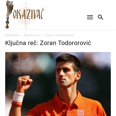
Naslovna
Ključne reči
Zoran Todororović
Ključna reč: Zoran Todororović