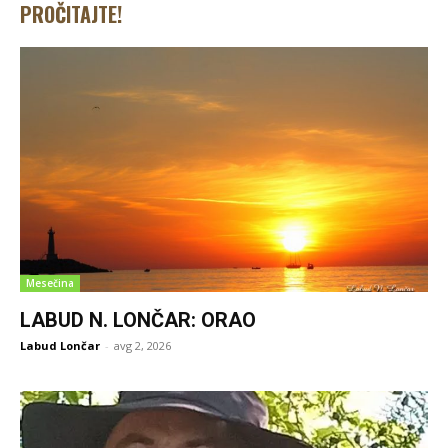
PROČITAJTE!
Mesečina
LABUD N. LONČAR: ORAO
Labud Lončar
-
avg 2, 2026