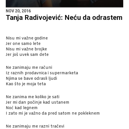
NOV 20, 2016
Tanja Radivojević: Neću da odrastem
Nisu mi važne godine
Jer one samo lete
Nisu mi važne brojke
Jer još uvek sam dete
Ne zanimaju me računi
Iz raznih prodavnica i supermarketa
Njima se bave odrasli ljudi
Kao što je moja teta
Ne zanima me koliko je sati
Jer mi dan počinje kad ustanem
Noć kad legnem
I zato mi je važno da pred satom ne pokleknem
Ne zanimaju me razni tračevi