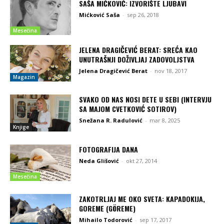
SAŠA MIĆKOVIĆ: IZVORIŠTE LJUBAVI
Mićković Saša
-
sep 26, 2018
Mesečina
JELENA DRAGIČEVIĆ BERAT: SREĆA KAO
UNUTRAŠNJI DOŽIVLJAJ ZADOVOLJSTVA
Jelena Dragičević Berat
-
nov 18, 2017
Magazin
SVAKO OD NAS NOSI DETE U SEBI (INTERVJU
SA MAJOM CVETKOVIĆ SOTIROV)
Snežana R. Radulović
-
mar 8, 2025
Knjige
FOTOGRAFIJA DANA
Neda Glišović
-
okt 27, 2014
Mesečina
ZAKOTRLJAJ ME OKO SVETA: KAPADOKIJA,
GOREME (GÖREME)
Mihailo Todorović
-
sep 17, 2017