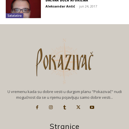
Aleksandar Antić
-
jun 24, 2017
Satatatira
U vremenu kada su dobre vesti u durgom planu "Pokazivač" nudi
mogućnost da se u njemu pojavljuju samo dobre vesti...
Stranice