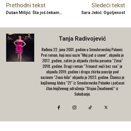
Prethodni tekst
Sledeći tekst
Dušan Milijić: Šta još čekam…
Sara Jekić: Ogoljenost
Tanja Radivojević
Rođena 22. juna 2001. godine u Smederevskoj Palanci.
Prvi roman, koji nosi naziv "Moj put u snove", objavila je
2017. godine, zatim je objavila zbirku pesama "Zima"
2018. godine. Drugi roman "Trinaest noći bez sna" je
objavila 2019. godine i drugu zbirku poezije pod
nazivom "Zvuci kiše" objavila je 2023. godine. Članica je
književnog kluba "21" iz Smederevske Palanke i počasni
član književnog udruženja "Stojan Živadinović" iz
Sokobanje.