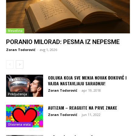
Mesečina
PORANIO MILORAD: PESMA IZ NEPESME
Zoran Todorović
-
avg 1, 2026
ODLUKA KOJA SVE MENJA NOVAK ĐOKOVIĆ I
VAJDA NASTAVLJAJU SARADNJU!
Zoran Todorović
-
apr 19, 2018
Priključenija
AUTIZAM – REAGUJTE NA PRVE ZNAKE
Zoran Todorović
-
jun 11, 2022
Otvorena vrata