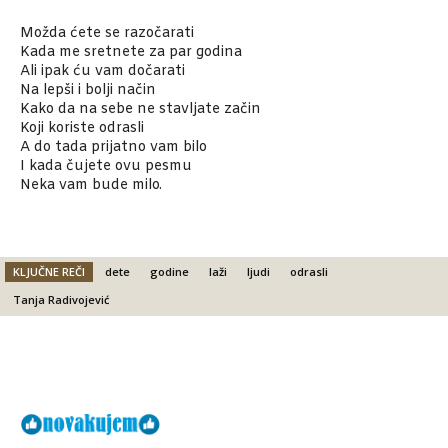
Možda ćete se razočarati
Kada me sretnete za par godina
Ali ipak ću vam dočarati
Na lepši i bolji način
Kako da na sebe ne stavljate začin
Koji koriste odrasli
A do tada prijatno vam bilo
I kada čujete ovu pesmu
Neka vam bude milo.
KLJUČNE REČI
dete
godine
laži
ljudi
odrasli
Tanja Radivojević
Facebook
X
Email