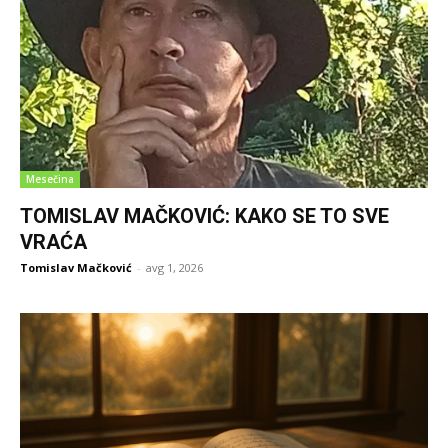
Mesečina
TOMISLAV MAČKOVIĆ: KAKO SE TO SVE
VRAĆA
Tomislav Mačković
-
avg 1, 2026