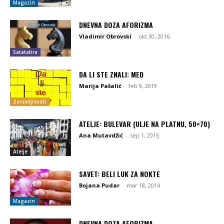
Magazin
DNEVNA DOZA AFORIZMA
Vladimir Obrovski
-
okt 30, 2016
Satatatira
DA LI STE ZNALI: MED
Marija Pašalić
-
feb 9, 2019
Zanimljivosti
ATELJE: BULEVAR (ULJE NA PLATNU, 50×70)
Ana Mutavdžić
-
sep 1, 2015
Atelje
SAVET: BELI LUK ZA NOKTE
Bojana Pudar
-
mar 18, 2014
Magazin
DNEVNA DOZA AFORIZMA