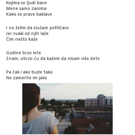
Kojima se ljudi bave
Mene samo zanima
Kako se prave baklave
I ne želim da slušam političare
Jer svaki od njih laže
Čim nešto kaže
Godine brzo lete
Znam, ubrzo ću da kažem da nisam više dete
Pa čak i ako bude tako
Ne zamerite mi jako