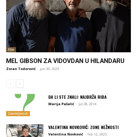
Film
MEL GIBSON ZA VIDOVDAN U HILANDARU
Zoran Todorović
-
jun 30, 2025
DA LI STE ZNALI: NAJBRŽA RIBA
Marija Pašalić
-
jul 28, 2014
Zanimljivosti
VALENTINA NOVKOVIĆ: ZONE NEŽNOSTI
Valentina Novković
-
feb 12, 2025