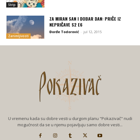
Strip
ZA MIRAN SAN I DOBAR DAN: PRIČE IZ
NEPRIČAVE S2 E6
Đorđe Todorović
-
jul 12, 2015
Zanimljivosti
U vremenu kada su dobre vesti u durgom planu "Pokazivač" nudi
mogućnost da se u njemu pojavljuju samo dobre vesti...