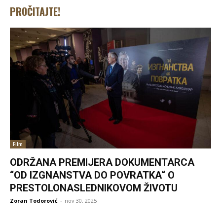
PROČITAJTE!
Film
ODRŽANA PREMIJERA DOKUMENTARCA
“OD IZGNANSTVA DO POVRATKA“ O
PRESTOLONASLEDNIKOVOM ŽIVOTU
Zoran Todorović
-
nov 30, 2025