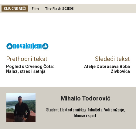
KLJUČNE REČI
Film
The Flash S02E08
Facebook
X
Email
Prethodni tekst
Sledeći tekst
Pogled s Crvenog Čota:
Atelje Dobrosava Boba
Nalaz, stres i šetnja
Živkovića
Mihailo Todorović
Student Elektrotehničkog fakulteta. Voli druženje,
filmove i sport.