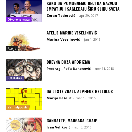
KAKO DA POMOGNEMO DECI DA RAZVIJU
EMPATIJU I SAGLEDAJU ŠIRU SLIKU SVETA
Zoran Todorović
-
apr 29, 2017
Otvorena vrata
ATELJE MARINE VESELINOVIĆ
Marina Veselinović
-
jun 1, 2019
Atelje
DNEVNA DOZA AFORIZMA
Predrag - Peđa Đakonović
-
nov 11, 2018
Satatatira
DA LI STE ZNALI: ALPHEUS BELLULUS
Marija Pašalić
-
mar 18, 2016
Zanimljivosti
GANBATTE, MANGAKA-CHAN!
Ivan Veljković
-
apr 3, 2016