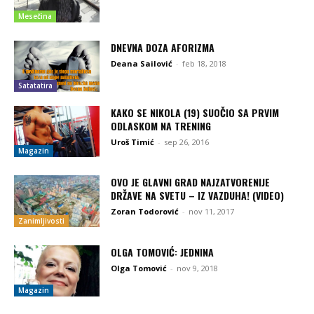
Mesečina
DNEVNA DOZA AFORIZMA
Deana Sailović
-
feb 18, 2018
Satatatira
KAKO SE NIKOLA (19) SUOČIO SA PRVIM
ODLASKOM NA TRENING
Uroš Timić
-
sep 26, 2016
Magazin
OVO JE GLAVNI GRAD NAJZATVORENIJE
DRŽAVE NA SVETU – IZ VAZDUHA! (VIDEO)
Zoran Todorović
-
nov 11, 2017
Zanimljivosti
OLGA TOMOVIĆ: JEDNINA
Olga Tomović
-
nov 9, 2018
Magazin