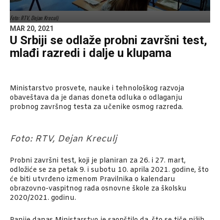
Foto: RTV, Dejan Kreculj
MAR 20, 2021
U Srbiji se odlaže probni završni test,
mlađi razredi i dalje u klupama
Ministarstvo prosvete, nauke i tehnološkog razvoja
obaveštava da je danas doneta odluka o odlaganju
probnog završnog testa za učenike osmog razreda.
Foto: RTV, Dejan Kreculj
Probni završni test, koji je planiran za 26. i 27. mart,
odložiće se za petak 9. i subotu 10. aprila 2021. godine, što
će biti utvrđeno izmenom Pravilnika o kalendaru
obrazovno-vaspitnog rada osnovne škole za školsku
2020/2021. godinu.