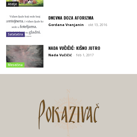
Atelje
DNEVNA DOZA AFORIZMA
Gordana Vranjanin
-
okt 13, 2016
Satatatira
NADA VUČIČIĆ: KIŠNO JUTRO
Nada Vučičić
-
feb 1, 2017
Mesečina