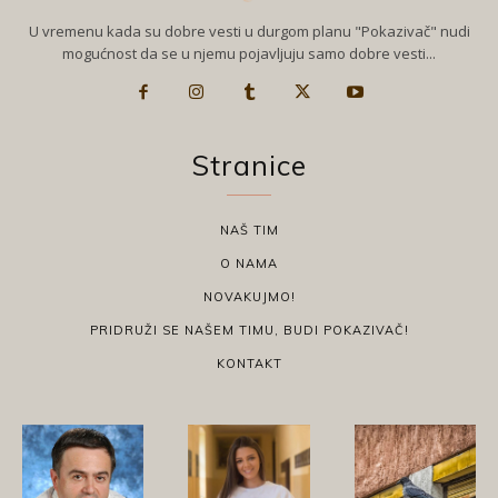
U vremenu kada su dobre vesti u durgom planu "Pokazivač" nudi
mogućnost da se u njemu pojavljuju samo dobre vesti...
Stranice
NAŠ TIM
O NAMA
NOVAKUJMO!
PRIDRUŽI SE NAŠEM TIMU, BUDI POKAZIVAČ!
KONTAKT