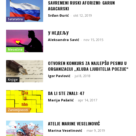
SAVREMENI RUSKI AFORIZMI: GARUN
AGACARSKI
Srđan Đurić
-
okt 12, 2019
Satatatira
У НЕДЕЉУ
Aleksandra Savić
-
nov 15, 2015
Mesečina
OTVOREN KONKURS ZA NAJLEPŠU PESMU U
ORGANIZACIJI ,,KLUBA LJUBITELJA POEZIJE“
Igor Pavlović
-
jul 8, 2018
Knjige
DA LI STE ZNALI: 47
Marija Pašalić
-
apr 14, 2017
Zanimljivosti
ATELJE MARINE VESELINOVIĆ
Marina Veselinović
-
mar 9, 2019