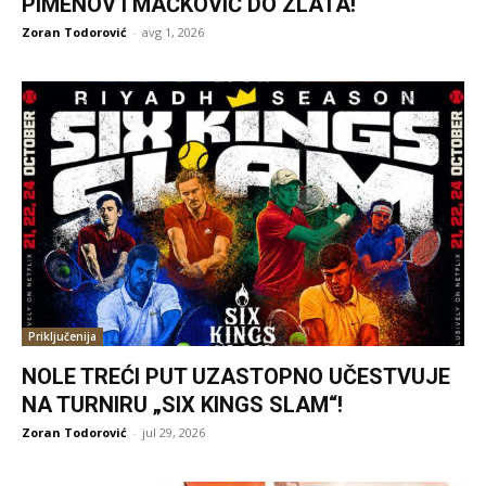
PIMENOV I MAČKOVIĆ DO ZLATA!
Zoran Todorović
-
avg 1, 2026
Priključenija
NOLE TREĆI PUT UZASTOPNO UČESTVUJE
NA TURNIRU „SIX KINGS SLAM“!
Zoran Todorović
-
jul 29, 2026