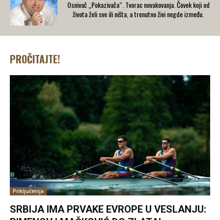
Osnivač „Pokazivača“. Tvorac novakovanja. Čovek koji od
života želi sve ili ništa, a trenutno živi negde između.
PROČITAJTE!
Priključenija
SRBIJA IMA PRVAKE EVROPE U VESLANJU: