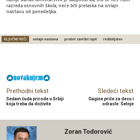
Ranije danas Ministarstvo je saopštilo da, što se tiče nižih
razreda osnovnih škola, neće biti prelaska na onlajn
nastavu od ponedeljka.
KLJUČNE REČI
onlajn nastava
probni završni ispit
roditeljstvo
Facebook
X
Email
Prethodni tekst
Sledeći tekst
Sedam čuda prirode u Srbiji
Gagine priče za decu i
koja treba da doživite
odrasle: Šetnje
Zoran Todorović