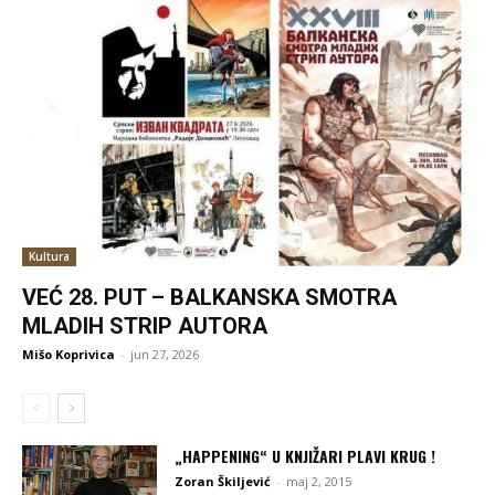
Kultura
VEĆ 28. PUT – BALKANSKA SMOTRA
MLADIH STRIP AUTORA
Mišo Koprivica
-
jun 27, 2026
„HAPPENING“ U KNJIŽARI PLAVI KRUG !
Zoran Škiljević
-
maj 2, 2015