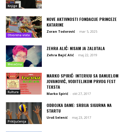
Knjige
NOVE AKTIVNOSTI FONDACIJE PRINCEZE
KATARINE
Zoran Todorović
-
mar 5, 2025
Otvorena vrata
ZEHRA ALIĆ: NISAM JA ZALUTALA
Zehra Bajić Alić
-
maj 22, 2019
Mesečina
MARKO SPIRIĆ: INTERVJU SA DANIJELOM
JOVANOVIĆ, VODITELJKOM PRVOG FEST
TEKSTA
Kultura
Marko Spirić
-
okt 27, 2017
ODBOJKA DAME: SRBIJA SIGURNA NA
STARTU
Uroš Selenić
-
maj 23, 2017
Priključenija