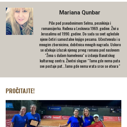
Mariana Qunbar
Piše pod pseudonimom Selma, pesnikinja i
romansijerka. Rođena u Leskovcu 1969. godine. Živi u
Jerusalimu od 1990. godine. Do sada su svet ugledale
njene četiri samostalne knjige pesama. Učestvovala i u
mnogim zbornicima, dobitnica mnogih nagrada. Uskoro
se očekuje izlazak njenog prvog romana pod naslovom
"Žena s dušom kameleona" u izdanju Banatskog
kulturnog centra. Životni slogan: ''Tamo gde nema puta
sve postaje put...Tamo gde nema vrata srce se otvara ''
PROČITAJTE!