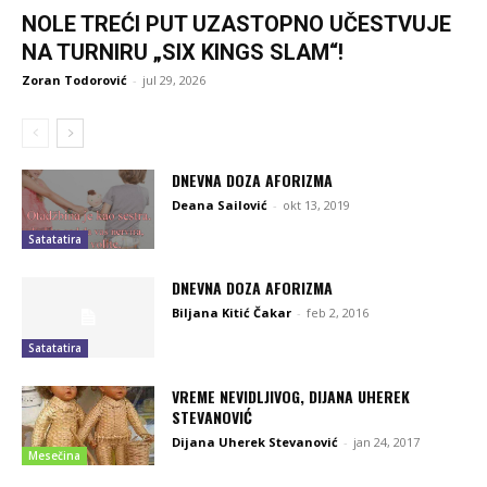
NOLE TREĆI PUT UZASTOPNO UČESTVUJE
NA TURNIRU „SIX KINGS SLAM“!
Zoran Todorović
-
jul 29, 2026
DNEVNA DOZA AFORIZMA
Deana Sailović
-
okt 13, 2019
Satatatira
DNEVNA DOZA AFORIZMA
Biljana Kitić Čakar
-
feb 2, 2016
Satatatira
VREME NEVIDLJIVOG, DIJANA UHEREK
STEVANOVIĆ
Dijana Uherek Stevanović
-
jan 24, 2017
Mesečina