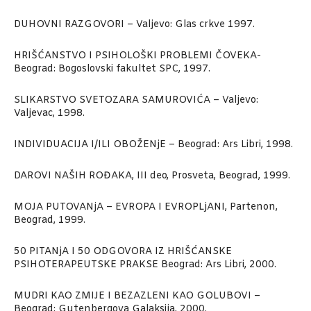
DUHOVNI RAZGOVORI – Valjevo: Glas crkve 1997.
HRIŠĆANSTVO I PSIHOLOŠKI PROBLEMI ČOVEKA-
Beograd: Bogoslovski fakultet SPC, 1997.
SLIKARSTVO SVETOZARA SAMUROVIĆA – Valjevo:
Valjevac, 1998.
INDIVIDUACIJA I/ILI OBOŽENjE – Beograd: Ars Libri, 1998.
DAROVI NAŠIH ROĐAKA, III deo, Prosveta, Beograd, 1999.
MOJA PUTOVANjA – EVROPA I EVROPLjANI, Partenon,
Beograd, 1999.
50 PITANjA I 50 ODGOVORA IZ HRIŠĆANSKE
PSIHOTERAPEUTSKE PRAKSE Beograd: Ars Libri, 2000.
MUDRI KAO ZMIJE I BEZAZLENI KAO GOLUBOVI –
Beograd: Gutenbergova Galaksija, 2000.