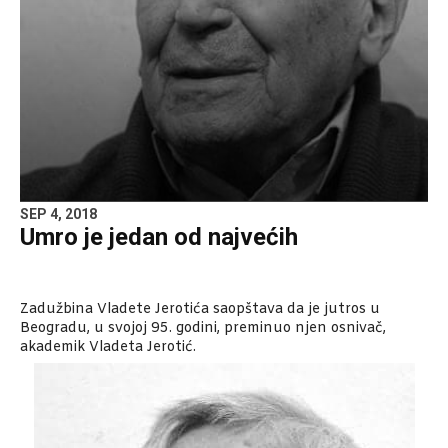
SEP 4, 2018
Umro je jedan od najvećih
Zadužbina Vladete Jerotića saopštava da je jutros u
Beogradu, u svojoj 95. godini, preminuo njen osnivač,
akademik Vladeta Jerotić.