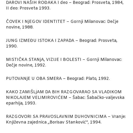
DAROVI NAŠIH ROĐAKA I deo – Beograd: Prosveta, 1984,
II deo: Prosveta 1993.
ČOVEK I NjEGOV IDENTITET – Gornji Milanovac: Dečje
novine, 1988.
JUNG IZMEĐU ISTOKA I ZAPADA – Beograd: Prosveta,
1990.
MISTIČKA STANjA, VIZIJE I BOLESTI – Gornji Milanovac:
Dečje novine, 1992.
PUTOVANjE U OBA SMERA – Beograd: Plato, 1992.
KAKO ZAMIŠLjAM DA BIH RAZGOVARAO SA VLADIKOM
NIKOLAJEM VELIMIROVIĆEM – Šabac: Šabačko-valjevska
eparhija, 1993.
RAZGOVORI SA PRAVOSLAVNIM DUHOVNICIMA – Vranje:
Književna zajednica „Borisav Stanković“, 1994.