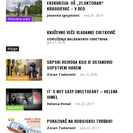
EKSKURZIJA: OŠ „21.OKTOBAR“
KRAGUJEVAC – V DEO
Jovanka Ignjatović
-
maj 20, 2014
Otvorena vrata
KNJIŽEVNO VEČE VLADANKE CVETKOVIĆ
UDRUŽENjE BALKANSKIH UMETNIKA
-
jan 27, 2016
Knjige
SRPSKI VOJVODA KOJI JE USTANOVIO
SOPSTVENI HAREM
Zoran Todorović
-
dec 4, 2020
Zanimljivosti
IT’ S NOT EASY SWEETHEART – HELENA
HIMEL
Helena Himel
-
feb 23, 2017
Mesečina
POKAZIVAČ NA DOBOJSKOJ TVRĐAVI!
Zoran Todorović
-
sep 26, 2017