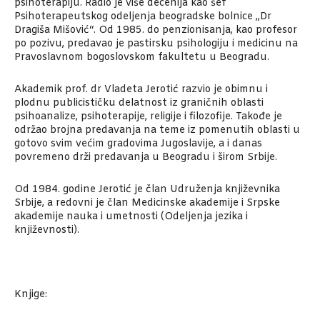
psihoterapiju. Radio je više decenija kao šef
Psihoterapeutskog odeljenja beogradske bolnice „Dr
Dragiša Mišović“. Od 1985. do penzionisanja, kao profesor
po pozivu, predavao je pastirsku psihologiju i medicinu na
Pravoslavnom bogoslovskom fakultetu u Beogradu.
Akademik prof. dr Vladeta Jerotić razvio je obimnu i
plodnu publicističku delatnost iz graničnih oblasti
psihoanalize, psihoterapije, religije i filozofije. Takođe je
održao brojna predavanja na teme iz pomenutih oblasti u
gotovo svim većim gradovima Jugoslavije, a i danas
povremeno drži predavanja u Beogradu i širom Srbije.
Od 1984. godine Jerotić je član Udruženja književnika
Srbije, a redovni je član Medicinske akademije i Srpske
akademije nauka i umetnosti (Odeljenja jezika i
književnosti).
Knjige: