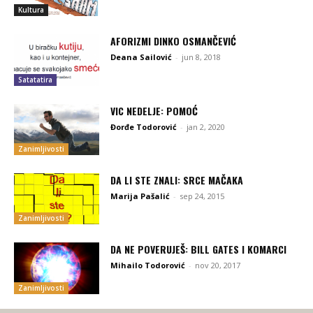
Kultura
AFORIZMI DINKO OSMANČEVIĆ
Deana Sailović
-
jun 8, 2018
Satatatira
VIC NEDELJE: POMOĆ
Đorđe Todorović
-
jan 2, 2020
Zanimljivosti
DA LI STE ZNALI: SRCE MAČAKA
Marija Pašalić
-
sep 24, 2015
Zanimljivosti
DA NE POVERUJEŠ: BILL GATES I KOMARCI
Mihailo Todorović
-
nov 20, 2017
Zanimljivosti