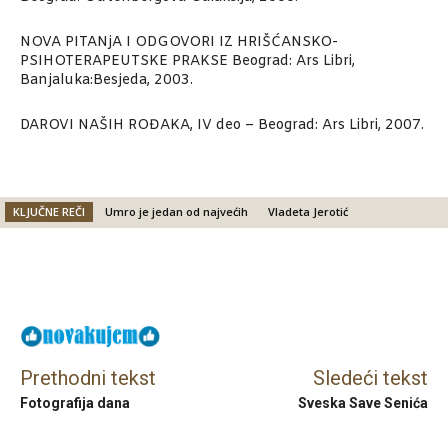
NOVA PITANjA I ODGOVORI IZ HRIŠĆANSKO-
PSIHOTERAPEUTSKE PRAKSE Beograd: Ars Libri,
Banjaluka:Besjeda, 2003.
DAROVI NAŠIH ROĐAKA, IV deo – Beograd: Ars Libri, 2007.
KLJUČNE REČI
Umro je jedan od najvećih
Vladeta Jerotić
Facebook
X
Email
Prethodni tekst
Sledeći tekst
Fotografija dana
Sveska Save Senića