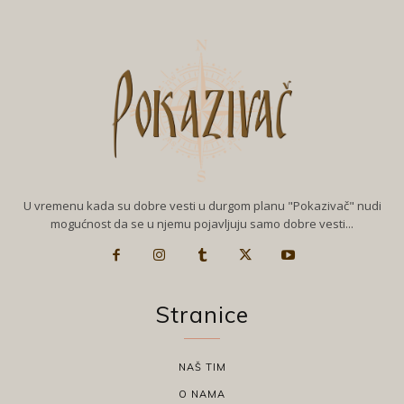
U vremenu kada su dobre vesti u durgom planu "Pokazivač" nudi
mogućnost da se u njemu pojavljuju samo dobre vesti...
Stranice
NAŠ TIM
O NAMA