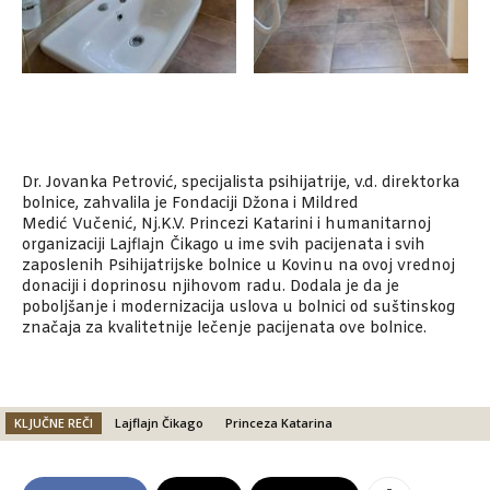
Dr. Jovanka Petrović,
specijalista
psihijatr
ije,
v.d.
direktor
k
a
bolnice, zahvalila je Fondaciji Džon
a
i Mildred
Medi
ć
Vučenić, Nj.K.V. Princezi Katarini i humanitarnoj
organizaciji Lajflajn Čikago u ime svih pacijenata i svih
zaposlenih Psihijatrijske bolnice u Kovinu na ovoj vrednoj
donaciji i doprinosu njihovom radu. Dodala je da je
poboljša
nje
i moderniz
acija uslova u bolnici
od suštinskog
značaja
za kvalitetnije lečenje pacijenata ove bolnice.
KLJUČNE REČI
Lajflajn Čikago
Princeza Katarina