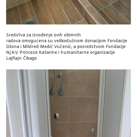
Sredstva za izvođenje ovih obimnih
radova
omogućen
a
su
velikodušnom donacijom Fondacije
Džona i Mildred Medić Vučenić,
a posredstvom
Fondacije
Nj.K.V. Princeze Katarine i humanitarne organizacije
Lajflajn Čikago.