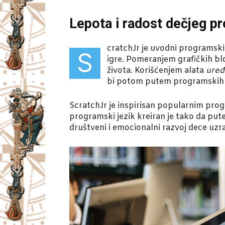
Lepota i radost dečjeg p
cratchJr je uvodni programski 
S
igre. Pomeranjem grafičkih blo
života. Korišćenjem alata
uređ
bi potom putem programskih bl
ScratchJr je inspirisan popularnim pro
programski jezik kreiran je tako da putem
društveni i emocionalni razvoj dece uzr