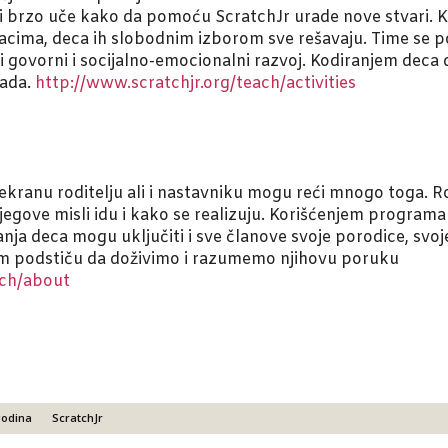
o i brzo uče kako da pomoću ScratchJr urade nove stvari. 
dacima, deca ih slobodnim izborom sve rešavaju. Time se 
 i govorni i socijalno-emocionalni razvoj. Kodiranjem dec
rada.
http://www.scratchjr.org/teach/activities
 ekranu roditelju ali i nastavniku mogu reći mnogo toga. Rod
jegove misli idu i kako se realizuju. Korišćenjem programa 
anja deca mogu uključiti i sve članove svoje porodice, svoj
em podstiču da doživimo i razumemo njihovu poruku
ach/about
godina
ScratchJr