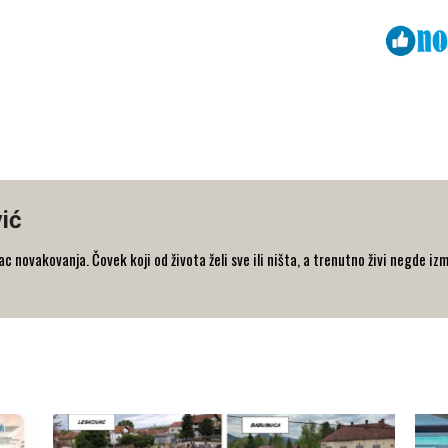
Viber
ReddIt
ić
 novakovanja. Čovek koji od života želi sve ili ništa, a trenutno živi negde iz