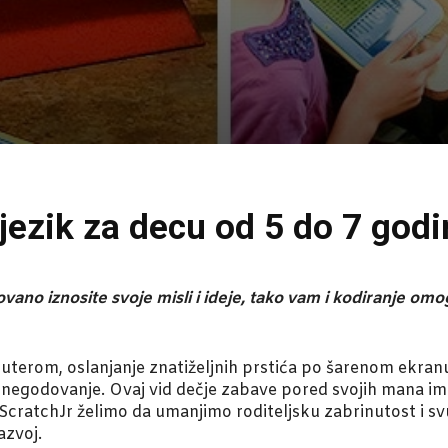
jezik za decu od 5 do 7 godi
no iznosite svoje misli i ideje, tako vam i kodiranje omo
terom, oslanjanje znatiželjnih prstića po šarenom ekranu
u i negodovanje. Ovaj vid dečje zabave pored svojih mana im
ratchJr želimo da umanjimo roditeljsku zabrinutost i svu
azvoj.