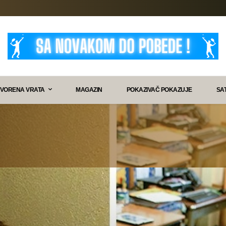
VORENA VRATA
MAGAZIN
POKAZIVAČ POKAZUJE
SA