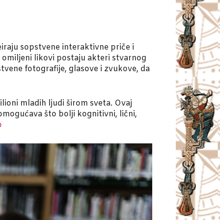
iraju sopstvene interaktivne priče i
omiljeni likovi postaju akteri stvarnog
vene fotografije, glasove i zvukove, da
milioni mladih ljudi širom sveta. Ovaj
omogućava što bolji kognitivni, lični,
o