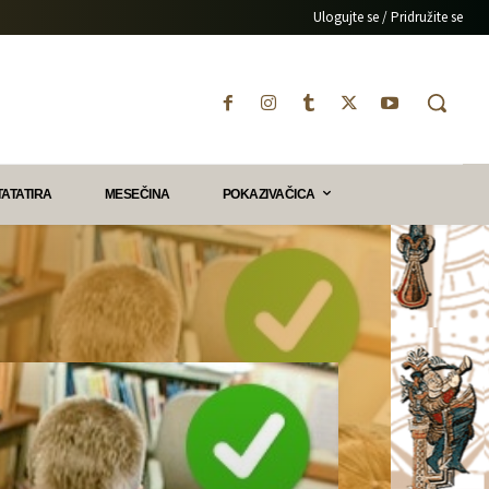
Ulogujte se / Pridružite se
TATATIRA
MESEČINA
POKAZIVAČICA