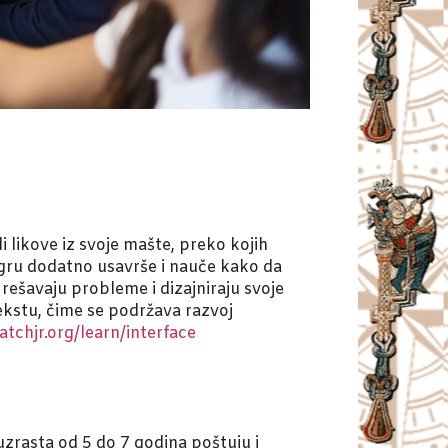
i likove iz svoje mašte, preko kojih
 igru dodatno usavrše i nauče kako da
ešavaju probleme i dizajniraju svoje
ekstu, čime se podržava razvoj
tchjr.org/learn/interface
zrasta od 5 do 7 godina poštuju i