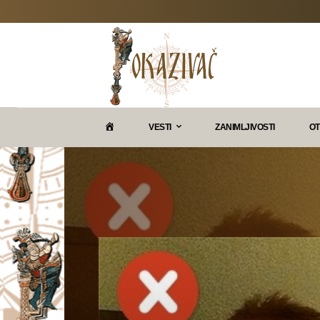
P
VESTI
ZANIMLJIVOSTI
OT
O
K
A
Z