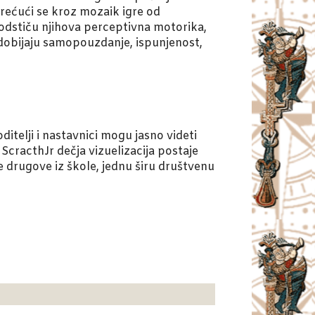
Krećući se kroz mozaik igre od
podstiču njihova perceptivna motorika,
a dobijaju samopouzdanje, ispunjenost,
itelji i nastavnici mogu jasno videti
ScracthJr dečja vizuelizacija postaje
e drugove iz škole, jednu širu društvenu