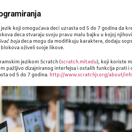
rogramiranja
jezik koji omogućava deci uzrasta od 5 do 7 godina da kre
kova deca stvaraju svoju pravu malu bajku u kojoj njihovi 
ivač boja
deca mogu da modifikuju karaktere, dodaju sopst
okova oživeli svoje likove.
gramskim jezikom Scratch (
scratch.mit.edu
), koji koriste 
 pažljivo dizajniranog interfejsa i ostalih funkcija prati i 
asta od 5 do 7 godina.
http://www.scratchjr.org/about/inf