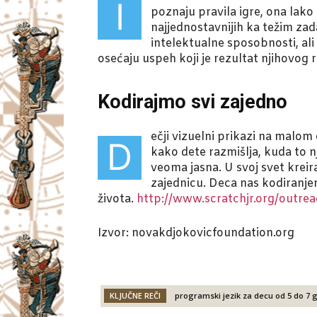
I
poznaju pravila igre, ona lak
najjednostavnijih ka težim za
intelektualne sposobnosti, ali
osećaju uspeh koji je rezultat njihovog 
Kodirajmo svi zajedno
ečji vizuelni prikazi na malom
D
kako dete razmišlja, kuda to n
veoma jasna. U svoj svet kreir
zajednicu. Deca nas kodiranj
života.
http://www.scratchjr.org/outre
Izvor: novakdjokovicfoundation.org
KLJUČNE REČI
programski jezik za decu od 5 do 7 