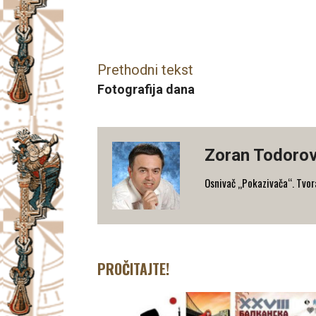
Facebook
X
Email
Prethodni tekst
Fotografija dana
Zoran Todorov
Osnivač „Pokazivača“. Tvorac
PROČITAJTE!