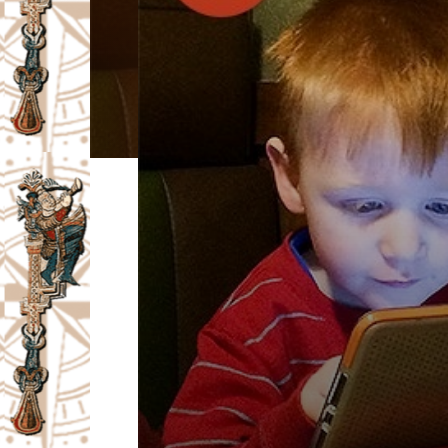
I
V
A
Č