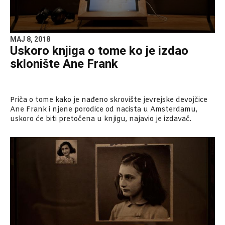
MAJ 8, 2018
Uskoro knjiga o tome ko je izdao
sklonište Ane Frank
Priča o tome kako je nađeno skrovište jevrejske devojčice
Ane Frank i njene porodice od nacista u Amsterdamu,
uskoro će biti pretočena u knjigu, najavio je izdavač.