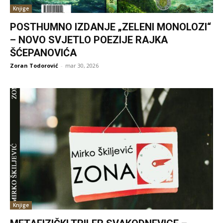
Knjige
POSTHUMNO IZDANJE „ZELENI MONOLOZI“
– NOVO SVJETLO POEZIJE RAJKA
ŠĆEPANOVIĆA
Zoran Todorović
-
mar 30, 2026
Knjige