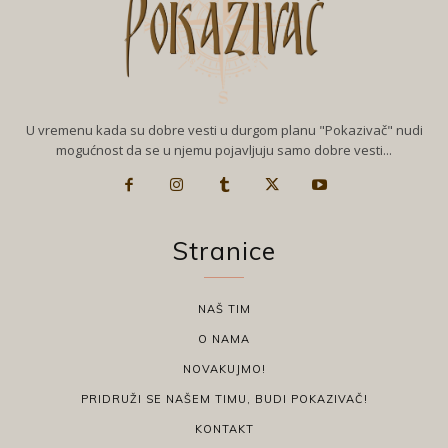
U vremenu kada su dobre vesti u durgom planu "Pokazivač" nudi
mogućnost da se u njemu pojavljuju samo dobre vesti...
Stranice
NAŠ TIM
O NAMA
NOVAKUJMO!
PRIDRUŽI SE NAŠEM TIMU, BUDI POKAZIVAČ!
KONTAKT