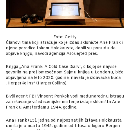
Foto: Getty
Članovi tima koji istražuje ko je izdao sklonište Ane Frank i
njene porodice tokom Holokausta, dobili su ponudu da
objave knjigu, navodi agencija Asošiejted pres.
Knjiga „Ana Frank: A Cold Case Diary“, o kojoj se najviše
govorilo na prošlomesečnom Sajmu knjiga u Londonu, biće
objavljena na leto 2020. godine, navela je izdavačka kuća
„HerperKolins“ (HarperCollins).
Bivši agent FBI Vinsent Penkok vodi međunarodnu istragu
za rešavanje višedecenijske misterije izdaje skloništa Ane
Frank u Amsterdamu 1944. godine.
Ana Frank (15), jedna od najpoznatijih žrtava Holokausta,
umrla je u martu 1945. godine od tifusa u logoru Bergen-