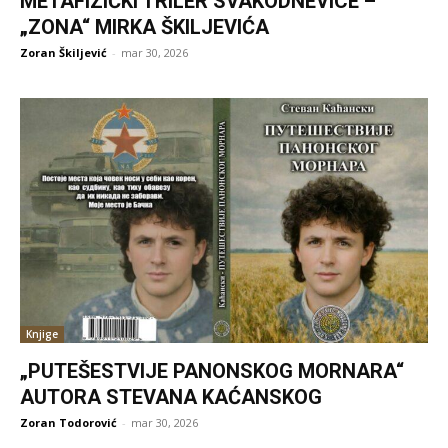
METAFIZIČKI TRILER SVAKODNEVICE –
„ZONA“ MIRKA ŠKILJEVIĆA
Zoran Škiljević
-
mar 30, 2026
Knjige
„PUTEŠESTVIJE PANONSKOG MORNARA“
AUTORA STEVANA KAĆANSKOG
Zoran Todorović
-
mar 30, 2026