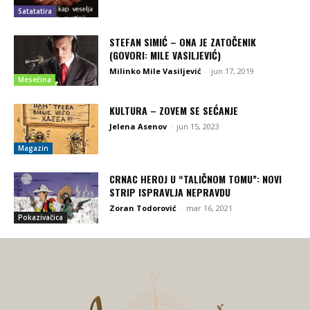
Satatatira
STEFAN SIMIĆ – ONA JE ZATOČENIK
(GOVORI: MILE VASILJEVIĆ)
Milinko Mile Vasiljević
-
jun 17, 2019
Mesečina
KULTURA – ZOVEM SE SEĆANJE
Jelena Asenov
-
jun 15, 2023
Magazin
CRNAC HEROJ U “TALIČNOM TOMU”: NOVI
STRIP ISPRAVLJA NEPRAVDU
Zoran Todorović
-
mar 16, 2021
Pokazivačica