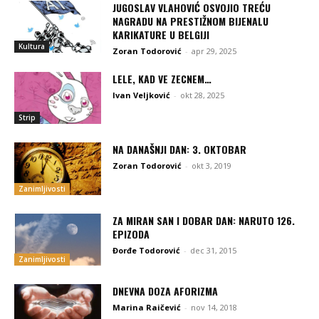
JUGOSLAV VLAHOVIĆ OSVOJIO TREĆU
NAGRADU NA PRESTIŽNOM BIJENALU
KARIKATURE U BELGIJI
Kultura
Zoran Todorović
-
apr 29, 2025
LELE, KAD VE ZECNEM…
Ivan Veljković
-
okt 28, 2025
Strip
NA DANAŠNJI DAN: 3. OKTOBAR
Zoran Todorović
-
okt 3, 2019
Zanimljivosti
ZA MIRAN SAN I DOBAR DAN: NARUTO 126.
EPIZODA
Đorđe Todorović
-
dec 31, 2015
Zanimljivosti
DNEVNA DOZA AFORIZMA
Marina Raičević
-
nov 14, 2018