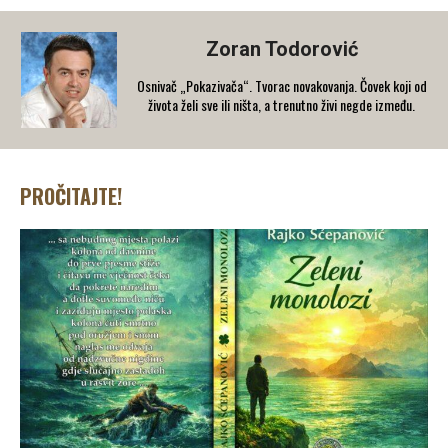
Zoran Todorović
Osnivač „Pokazivača“. Tvorac novakovanja. Čovek koji od
života želi sve ili ništa, a trenutno živi negde između.
PROČITAJTE!