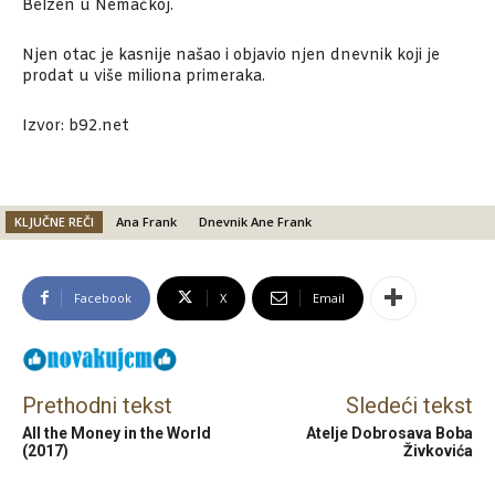
Belzen u Nemačkoj.
Njen otac je kasnije našao i objavio njen dnevnik koji je
prodat u više miliona primeraka.
Izvor: b92.net
KLJUČNE REČI
Ana Frank
Dnevnik Ane Frank
Facebook
X
Email
Prethodni tekst
Sledeći tekst
All the Money in the World
Atelje Dobrosava Boba
(2017)
Živkovića