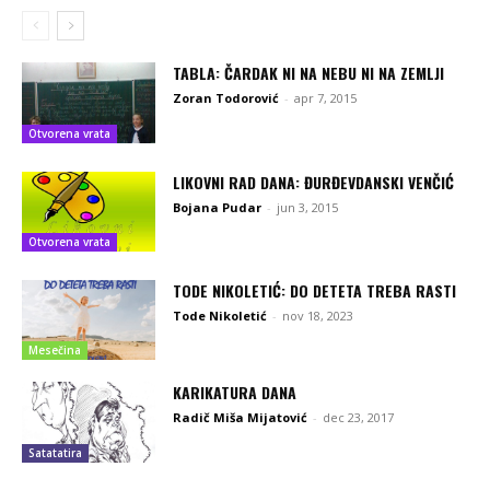
TABLA: ČARDAK NI NA NEBU NI NA ZEMLJI
Zoran Todorović
-
apr 7, 2015
Otvorena vrata
LIKOVNI RAD DANA: ĐURĐEVDANSKI VENČIĆ
Bojana Pudar
-
jun 3, 2015
Otvorena vrata
TODE NIKOLETIĆ: DO DETETA TREBA RASTI
Tode Nikoletić
-
nov 18, 2023
Mesečina
KARIKATURA DANA
Radič Miša Mijatović
-
dec 23, 2017
Satatatira