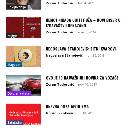
Zoran Todorović
-
feb 4, 2020
Priključenija
NEMOJ NIKADA UBITI PUŽA – NOVI BISER U
IZDAVAŠTVU NEKAZANO
Zoran Todorović
-
mar 6, 2024
Knjige
NEGOSLAVA STANOJEVIĆ: SITNI KVAROVI
Negoslava Stanojević
-
jun 26, 2018
Magazin
OVO JE 10 NAJVAŽNIJIH NOVINA ZA VOZAČE
Zoran Todorović
-
nov 10, 2017
Otvorena vrata
DNEVNA DOZA AFORIZMA
Goran Ivanković
-
jul 19, 2018
Satatatira