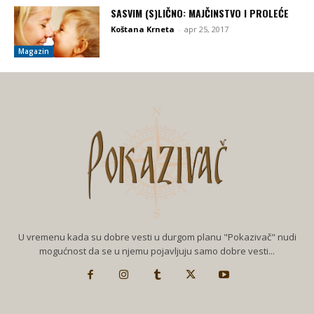
SASVIM (S)LIČNO: MAJČINSTVO I PROLEĆE
Koštana Krneta
-
apr 25, 2017
Magazin
U vremenu kada su dobre vesti u durgom planu "Pokazivač" nudi
mogućnost da se u njemu pojavljuju samo dobre vesti...