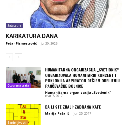
Satatatira
KARIKATURA DANA
Petar Pismestrović
-
jul 30, 2026
HUMANITARNA ORGANIZACIJA „SVETIONIK“
ORGANIZOVALA HUMANITARNI KONCERT I
POKLONILA ASPIRATOR DEČJEM ODELJENJU
PANČEVAČKE BOLNICE
Otvorena vrata
Humanitarna organizacija „Svetionik“
-
mar 7, 2017
DA LI STE ZNALI: ZABRANA KAFE
Marija Pašalić
-
jun 25, 2017
Zanimljivosti