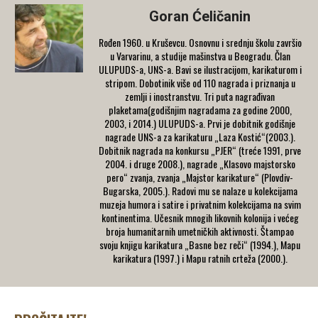
Goran Ćeličanin
Rođen 1960. u Kruševcu. Osnovnu i srednju školu završio
u Varvarinu, a studije mašinstva u Beogradu. Član
ULUPUDS-a, UNS-a. Bavi se ilustracijom, karikaturom i
stripom. Dobotinik više od 110 nagrada i priznanja u
zemlji i inostranstvu. Tri puta nagrađivan
plaketama(godišnjim nagradama za godine 2000,
2003, i 2014.) ULUPUDS-a. Prvi je dobitnik godišnje
nagrade UNS-a za karikaturu „Laza Kostić“(2003.).
Dobitnik nagrada na konkursu „PJER“ (treće 1991, prve
2004. i druge 2008.), nagrade „Klasovo majstorsko
pero“ zvanja, zvanja „Majstor karikature“ (Plovdiv-
Bugarska, 2005.). Radovi mu se nalaze u kolekcijama
muzeja humora i satire i privatnim kolekcijama na svim
kontinentima. Učesnik mnogih likovnih kolonija i većeg
broja humanitarnih umetničkih aktivnosti. Štampao
svoju knjigu karikatura „Basne bez reči“ (1994.), Mapu
karikatura (1997.) i Mapu ratnih crteža (2000.).