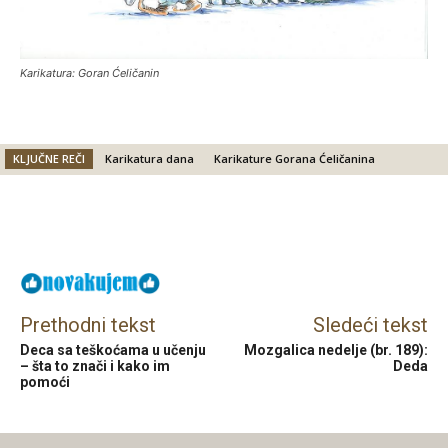
Karikatura: Goran Ćeličanin
KLJUČNE REČI
Karikatura dana
Karikature Gorana Ćeličanina
Facebook
X
Email
Prethodni tekst
Sledeći tekst
Deca sa teškoćama u učenju
Mozgalica nedelje (br. 189):
– šta to znači i kako im
Deda
pomoći