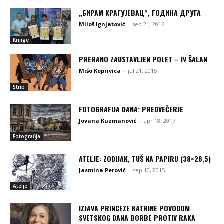
„БИРАМ КРАГУЈЕВАЦ“, ГОДИНА ДРУГА
Miloš Ignjatović
-
sep 21, 2016
Knjige
PRERANO ZAUSTAVLJEN POLET – IV ŠALAN
Mišo Koprivica
-
jul 21, 2015
Strip
FOTOGRAFIJA DANA: PREDVEČERJE
Jovana Kuzmanović
-
apr 18, 2017
Fotografija
ATELJE: ZODIJAK, TUŠ NA PAPIRU (38×26,5)
Jasmina Perović
-
sep 10, 2015
Atelje
IZJAVA PRINCEZE KATRINE POVODOM
SVETSKOG DANA BORBE PROTIV RAKA