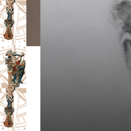
I
V
A
Č