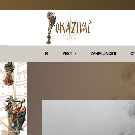
P
VESTI
ZANIMLJIVOSTI
OT
O
K
A
Z