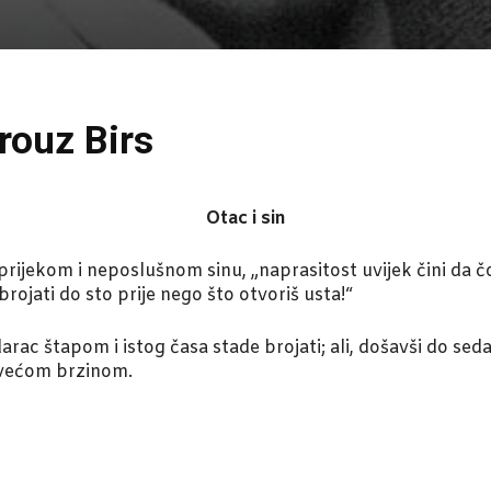
rouz Birs
Otac i sin
prijekom i neposlušnom sinu, „naprasitost uvijek čini da č
brojati do sto prije nego što otvoriš usta!“
udarac štapom i istog časa stade brojati; ali, došavši do se
ajvećom brzinom.