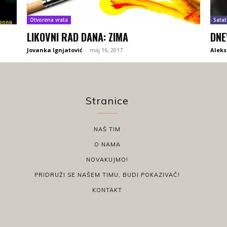
Otvorena vrata
Satat
LIKOVNI RAD DANA: ZIMA
DNE
Jovanka Ignjatović
-
maj 16, 2017
Aleks
Stranice
NAŠ TIM
O NAMA
NOVAKUJMO!
PRIDRUŽI SE NAŠEM TIMU, BUDI POKAZIVAČ!
KONTAKT