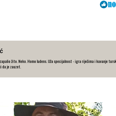
Viber
ReddIt
ć
e zapalio žito. Neko. Homo ludens. Uža specijalnost - igra riječima i kuvanje 
i da je zauzet.