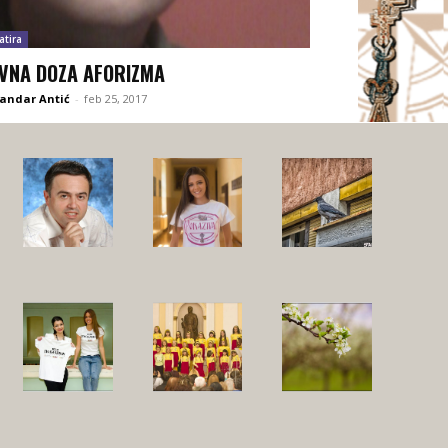
atira
VNA DOZA AFORIZMA
andar Antić
-
feb 25, 2017