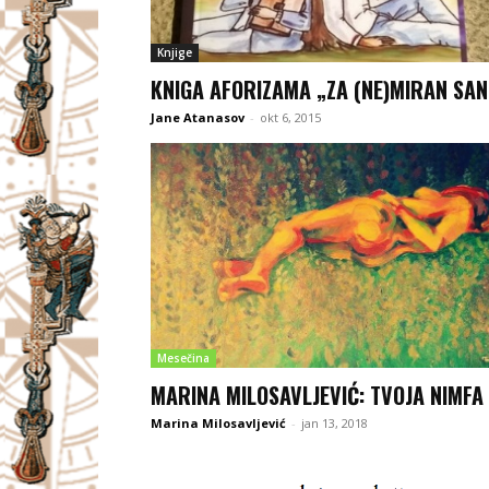
Knjige
KNIGA AFORIZAMA „ZA (NE)MIRAN SAN
Jane Atanasov
-
okt 6, 2015
Mesečina
MARINA MILOSAVLJEVIĆ: TVOJA NIMFA
Marina Milosavljević
-
jan 13, 2018