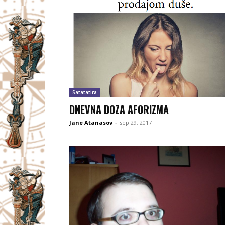
Satatatira
DNEVNA DOZA AFORIZMA
Jane Atanasov
-
sep 29, 2017