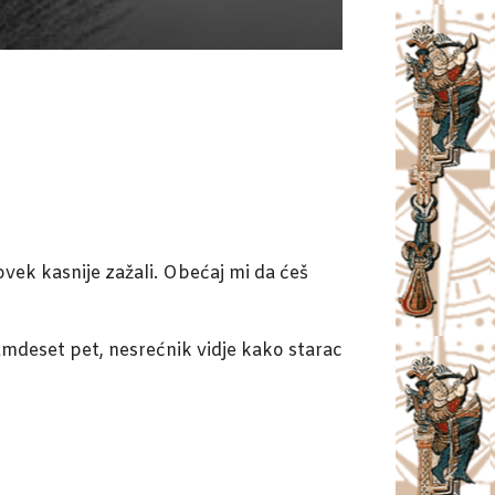
ovek kasnije zažali. Obećaj mi da ćeš
damdeset pet, nesrećnik vidje kako starac