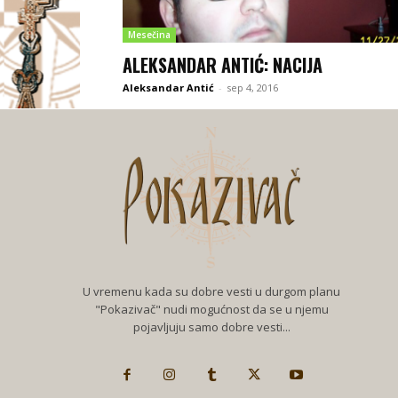
Mesečina
ALEKSANDAR ANTIĆ: NACIJA
Aleksandar Antić
-
sep 4, 2016
U vremenu kada su dobre vesti u durgom planu
"Pokazivač" nudi mogućnost da se u njemu
pojavljuju samo dobre vesti...