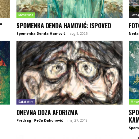
Mesečina
Fotog
“
SPOMENKA DENDA HAMOVIĆ: ISPOVED
FOT
Spomenka Denda Hamović
-
avg 5, 2025
Neda 
Satatatira
Mese
DNEVNA DOZA AFORIZMA
SPO
KA
Predrag - Peđa Đakonović
-
maj 27, 2018
Spom