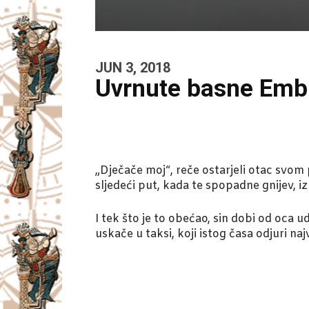
JUN 3, 2018
Uvrnute basne Emb
„Dječače moj“, reče ostarjeli otac svom 
sljedeći put, kada te spopadne gnijev, iz
I tek što je to obećao, sin dobi od oca 
uskače u taksi, koji istog časa odjuri n