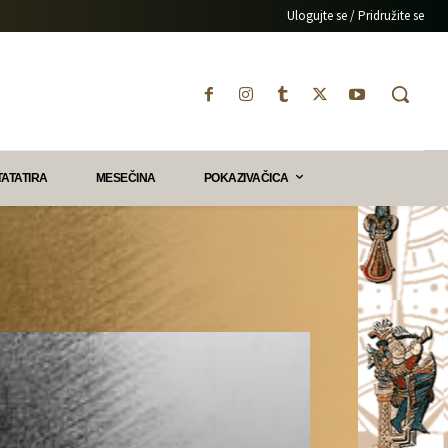
Ulogujte se / Pridružite se
TATATIRA
MESEČINA
POKAZIVAČICA