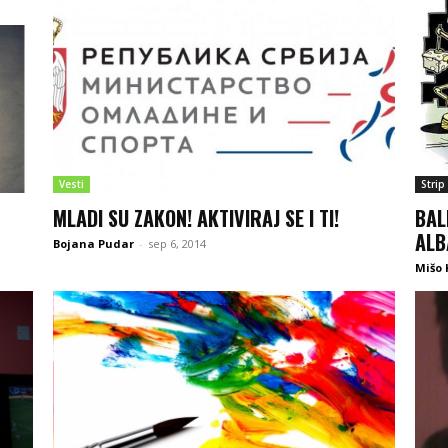
Vesti
Strip
MLADI SU ZAKON! AKTIVIRAJ SE I TI!
BAL
ALB
Bojana Pudar
-
sep 6, 2014
Mišo 