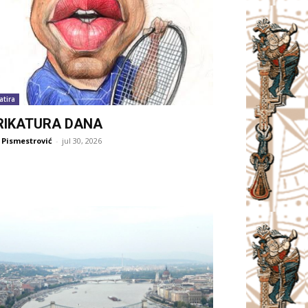
atira
RIKATURA DANA
 Pismestrović
-
jul 30, 2026