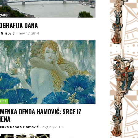
rafija
OGRAFIJA DANA
Glišović
-
nov 17, 2014
čina
MENKA DENDA HAMOVIĆ: SRCE IZ
MENA
enka Denda Hamović
-
avg 21, 2015