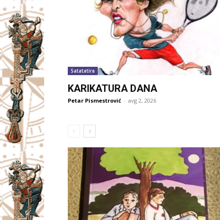
Satatatira
KARIKATURA DANA
Petar Pismestrović
-
avg 2, 2026