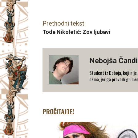
Facebook
X
Email
Prethodni tekst
Tode Nikoletić: Zov ljubavi
Nebojša Čandi
Student iz Doboja, koji nij
nema, jer ga provodi glumeć
PROČITAJTE!