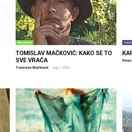
Mesečina
Satat
TOMISLAV MAČKOVIĆ: KAKO SE TO
KA
SVE VRAĆA
Petar
Tomislav Mačković
-
avg 1, 2026