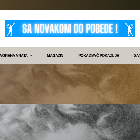
VORENA VRATA
MAGAZIN
POKAZIVAČ POKAZUJE
SA