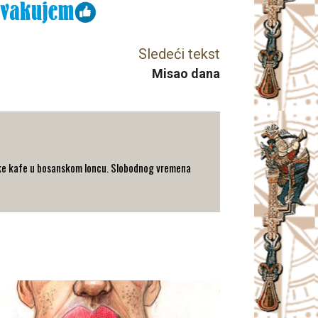
Sledeći tekst
Misao dana
turske kafe u bosanskom loncu. Slobodnog vremena