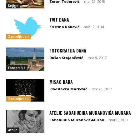
Zoran Todorović
-
mar 29, 2018
Knjige
TVIT DANA
Kristina Raković
-
nov 12, 2014
Zanimljivosti
FOTOGRAFIJA DANA
Dušan Stojančević
-
mar 9, 2017
Fotografija
MISAO DANA
Prvoslavka Marković
-
dec 23, 2017
Zanimljivosti
ATELJE SABAHUDINA MURANOVIĆA MURANA
Sabahudin Muranović-Muran
-
mar 8, 2018
Atelje