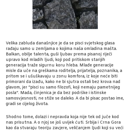
Velika zabluda današnjice je da se pisci svjetskog glasa
rađaju samo u zemljama o kojima naša omladina mašta.
Balkan, obilje talenta, guši ljubav prema pisanoj riječi
upravo kod mladih ljudi, koji pod pritiskom starijih
generacija traže sigurnu koru hleba. Mlađe generacije
misle da uče na greškama roditelja, prijatelja, poznanika, a
pritom se i ušuškavaju u zonu komfora, iz koje neće biti
primorani da izađu, kako ne bi sjutra ostali bez krova nad
glavom, jer “pisci su samo filozofi, koji nemaju pametnijeg
posla”. Mada, činjenica je da bez podrške i istinske
samosvjesnosti, ne stiže se daleko. A da bi pisac postao ime,
gradi se cijelog života.
Shodno tome, dolazi i nepravda koja nije tek od juče kod
nas prisutna. A o njoj se još uvijek ćuti. Srbija i Crna Gora
kao da stvaraju teoriju zavjere, veličanjem ljudi koji su veći