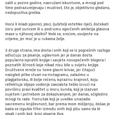
zašli u pozne godine, naoružani iskustvom, a mnogi pod
time podrazumijevaju i mudrost, što je, objektivno gledano,
nedopustiva greška.
Hoće li mladi pjesnici, pisci, ljubitelji estetike riječi, dočekati
zoru pod suncem ili u podrumu ogorčenih ambicija glasova
mase u njihovoj okolini? Neki se, srećom, osvijeste na
vrijeme, jer moć je u rukama želje.
S druge strane, ima dosta i onih koji se iz pogrešnih razloga
odlučuju za pisanje, uglavnom jer je danas dosta
popularno ispratiti knjige i savjete novopečenih blogera i
poznatih ličnosti koje nikad nisu bile u svijetu knjige.
Društvene mreže su tome glavni krivac, jer čitajući
naizgled pitke stvari na instagramu, zalazimo u
plagijatorsku, ili bolje rečeno, ispraznu krajnost, koju
reflektuje slijepo vođenje zaezaista teško izvući na
površinu pravi kvalitet u moru šunda, koji je izazvan
sujetom i potrebom za dokazivanjem, jer danas, očigledno
mnogi to rade. Trenutak koji je uveliko unazadio
savremenu književnost, bar prema mom mišljenju, došao je
kada se izgubio filter između onih koji pišu samo da bi
pisali, i onih koji kroz pisanje žive.