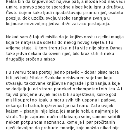
Rekla bih da književnost najviše pati, a možda kod nas već i
umire, upravo zbog te sporedne uloge koju igra u društvu.
Često čujem kako ljudi nipodaštavaju pisanu riječ, osobito
poeziju, dok uzdižu svoja, visoko rangirana zvanja u
kojimase mrzovoljno, jedva drže za ivicu postojanja.
Nekad sam čitajući mislila da je književnost u cjelini magija,
koja te natjera da odletiš do nekog novog svijeta. I tu
vrijeme staje.. U tom trenutku ništa više nije bitno. Danas
tako jedva čekam da oživim riječ, bilo kroz stih ili neku
drugačije sročenu misao.
I u svemu tome postoji jedno pravilo – dobar pisac mora
biti još bolji čitalac. Svakako neiskvaren sujetom koju
stvaraju takozvane književne nagrade i priznanja, a koje
se dodjeljuju od strane ponekad nekompetentnih lica. A i
taj vid procjene uvijek mora biti subjektivan, koliko god
mislili suprotno. Ipak, u moru svih tih uspona I padova,
čekanja I straha, književnost je na tronu. Zato uvijek
kažem – pisanje nije izlaz, još manje hobi, a najmanje je
strah. To je zapravo način otkrivanja sebe, samom sebi ili
nekom potpunom neznancu, kome je i par pročitanih
riječi dovoljno da probude emocije, koje možda nikad nije