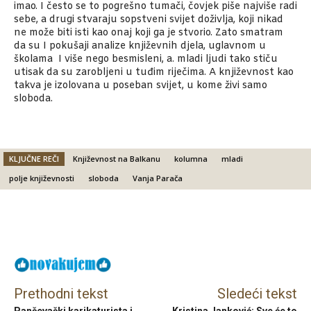
imao. I često se to pogrešno tumači, čovjek piše najviše radi
sebe, a drugi stvaraju sopstveni svijet doživlja, koji nikad
ne može biti isti kao onaj koji ga je stvorio. Zato smatram
da su I pokušaji analize književnih djela, uglavnom u
školama I više nego besmisleni, a. mladi ljudi tako stiču
utisak da su zarobljeni u tuđim riječima. A književnost kao
takva je izolovana u poseban svijet, u kome živi samo
sloboda.
KLJUČNE REČI
Književnost na Balkanu
kolumna
mladi
polje književnosti
sloboda
Vanja Parača
Facebook
X
Email
Prethodni tekst
Sledeći tekst
Pančevački karikaturista i
Kristina Janković: Sve će to