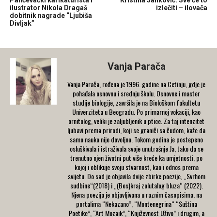
ilustrator Nikola Dragaš
izlečiti – ilovača
dobitnik nagrade “Ljubiša
Divljak”
Vanja Parača
Vanja Parača, rođena je 1996. godine na Cetinju, gdje je
pohađala osnovnu i srednju školu. Osnovne i master
studije biologije, završila je na Biološkom fakultetu
Univerziteta u Beogradu. Po primarnoj vokaciji, kao
ornitolog, veliki je zaljubljenik u ptice. Za taj intenzitet
ljubavi prema prirodi, koji se graniči sa čudom, kaže da
samo nauka nije dovoljna. Tokom godina je postepeno
osluškivala i istraživala svoje unutrašnje Ja, tako da se
trenutno njen životni put više kreće ka umjetnosti, po
kojoj i oblikuje svoju stvarnost, kao i odnos prema
svijetu. Do sad je objavila dvije zbirke poezije, „Svrhom
sudbine“(2018) i „(Bes)kraj zalutalog bluza“ (2022).
Njena poezija je objavljivana u raznim časopisima, na
portalima “Nekazano”, “Montenegrina“ “Suština
Poetike”, “Art Mozaik”, “Književnost Uživo” i drugim, a