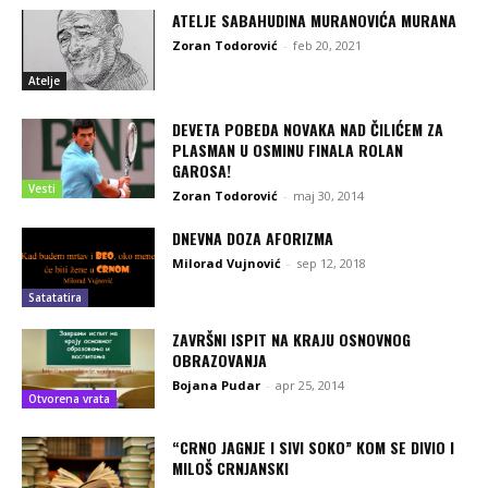
ATELJE SABAHUDINA MURANOVIĆA MURANA
Zoran Todorović
-
feb 20, 2021
Atelje
DEVETA POBEDA NOVAKA NAD ČILIĆEM ZA
PLASMAN U OSMINU FINALA ROLAN
GAROSA!
Vesti
Zoran Todorović
-
maj 30, 2014
DNEVNA DOZA AFORIZMA
Milorad Vujnović
-
sep 12, 2018
Satatatira
ZAVRŠNI ISPIT NA KRAJU OSNOVNOG
OBRAZOVANJA
Bojana Pudar
-
apr 25, 2014
Otvorena vrata
“CRNO JAGNJE I SIVI SOKO” KOM SE DIVIO I
MILOŠ CRNJANSKI