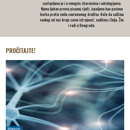
zastupljena je i u mnogim zbornicima i antologijama.
Njena ljubav prema pisanoj riječi, ispoljena kao pasivna
borba protiv sivila savremenog društva. Kaže da suštinu
svakog od nas kroje samo istrajnost, sudbina i želja. Živi
i radi u Beogradu.
PROČITAJTE!
Magazin