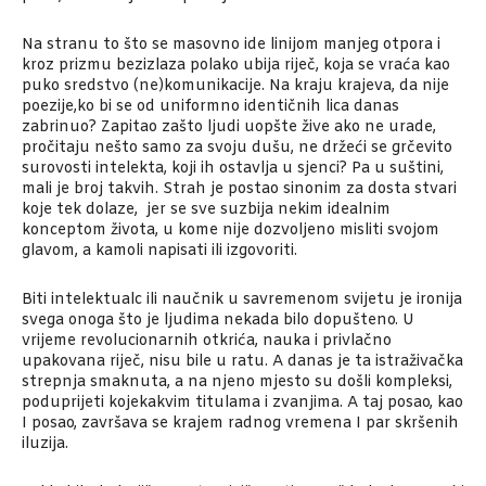
Na stranu to što se masovno ide linijom manjeg otpora i
kroz prizmu bezizlaza polako ubija riječ, koja se vraća kao
puko sredstvo (ne)komunikacije. Na kraju krajeva, da nije
poezije,ko bi se od uniformno identičnih lica danas
zabrinuo? Zapitao zašto ljudi uopšte žive ako ne urade,
pročitaju nešto samo za svoju dušu, ne držeći se grčevito
surovosti intelekta, koji ih ostavlja u sjenci? Pa u suštini,
mali je broj takvih. Strah je postao sinonim za dosta stvari
koje tek dolaze, jer se sve suzbija nekim idealnim
konceptom života, u kome nije dozvoljeno misliti svojom
glavom, a kamoli napisati ili izgovoriti.
Biti intelektualc ili naučnik u savremenom svijetu je ironija
svega onoga što je ljudima nekada bilo dopušteno. U
vrijeme revolucionarnih otkrića, nauka i privlačno
upakovana riječ, nisu bile u ratu. A danas je ta istraživačka
strepnja smaknuta, a na njeno mjesto su došli kompleksi,
poduprijeti kojekakvim titulama i zvanjima. A taj posao, kao
I posao, završava se krajem radnog vremena I par skršenih
iluzija.