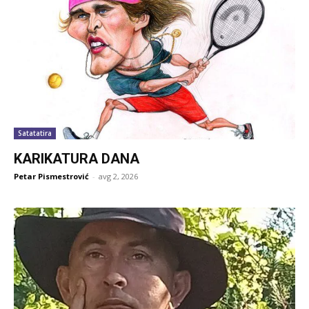
Satatatira
KARIKATURA DANA
Petar Pismestrović
-
avg 2, 2026