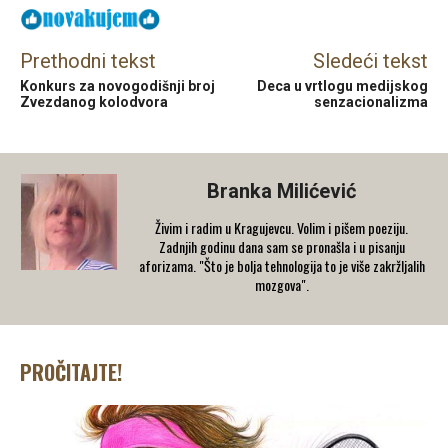
Prethodni tekst
Sledeći tekst
Konkurs za novogodišnji broj
Deca u vrtlogu medijskog
Zvezdanog kolodvora
senzacionalizma
Branka Milićević
Živim i radim u Kragujevcu. Volim i pišem poeziju.
Zadnjih godinu dana sam se pronašla i u pisanju
aforizama. "Što je bolja tehnologija to je više zakržljalih
mozgova".
PROČITAJTE!