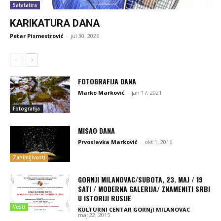
Satatatira
KARIKATURA DANA
Petar Pismestrović
-
jul 30, 2026
FOTOGRAFIJA DANA
Marko Marković
-
jan 17, 2021
Fotografija
MISAO DANA
Prvoslavka Marković
-
okt 1, 2016
Zanimljivosti
GORNJI MILANOVAC/SUBOTA, 23. MAJ / 19
SATI / MODERNA GALERIJA/ ZNAMENITI SRBI
U ISTORIJI RUSIJE
Vesti
KULTURNI CENTAR GORNjI MILANOVAC
-
maj 22, 2015