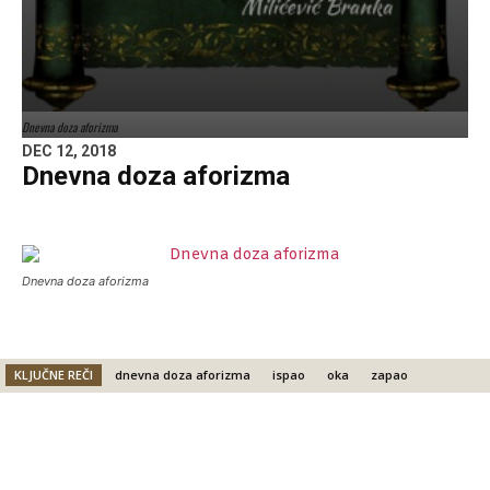
Dnevna doza aforizma
DEC 12, 2018
Dnevna doza aforizma
Dnevna doza aforizma
KLJUČNE REČI
dnevna doza aforizma
ispao
oka
zapao
Facebook
X
Email