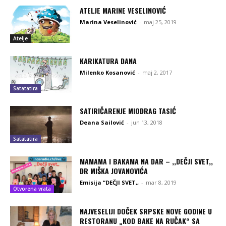
ATELJE MARINE VESELINOVIĆ
Marina Veselinović
-
maj 25, 2019
Atelje
KARIKATURA DANA
Milenko Kosanović
-
maj 2, 2017
Satatatira
SATIRIČARENJE MIODRAG TASIĆ
Deana Sailović
-
jun 13, 2018
Satatatira
MAMAMA I BAKAMA NA DAR – ,,DEČJI SVET,,
DR MIŠKA JOVANOVIĆA
Emisija “DEČJI SVET,,
-
mar 8, 2019
Otvorena vrata
NAJVESELIJI DOČEK SRPSKE NOVE GODINE U
RESTORANU „KOD BAKE NA RUČAK“ SA