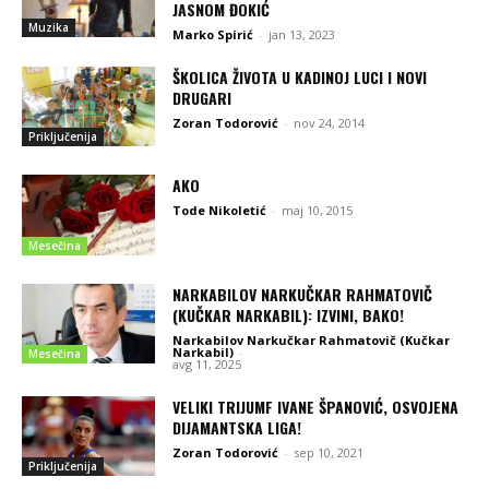
JASNOM ĐOKIĆ
Muzika
Marko Spirić
-
jan 13, 2023
ŠKOLICA ŽIVOTA U KADINOJ LUCI I NOVI
DRUGARI
Zoran Todorović
-
nov 24, 2014
Priključenija
AKO
Tode Nikoletić
-
maj 10, 2015
Mesečina
NARKABILOV NARKUČKAR RAHMATOVIČ
(KUČKAR NARKABIL): IZVINI, BAKO!
Narkabilov Narkučkar Rahmatovič (Kučkar
Narkabil)
-
Mesečina
avg 11, 2025
VELIKI TRIJUMF IVANE ŠPANOVIĆ, OSVOJENA
DIJAMANTSKA LIGA!
Zoran Todorović
-
sep 10, 2021
Priključenija