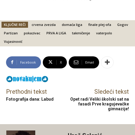
KLJUČNE REČI
crvena zvezda
domaća liga
finale plej-ofa
Gogov
Partizan
pokazivac
PRVA A LIGA
takmičenje
vaterpolo
Vujasinović
Facebook
X
Email
Prethodni tekst
Sledeći tekst
Fotografija dana: Labud
Opet radi Veliki školski sat na
fasadi Prve kragujevačke
gimnazije!