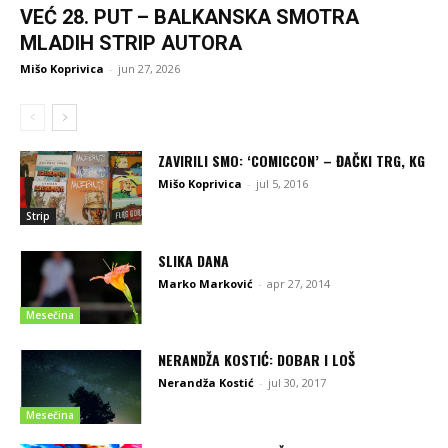
VEĆ 28. PUT – BALKANSKA SMOTRA
MLADIH STRIP AUTORA
Mišo Koprivica
-
jun 27, 2026
ZAVIRILI SMO: ‘COMICCON’ – ĐAČKI TRG, KG
Mišo Koprivica
-
jul 5, 2016
Strip
SLIKA DANA
Marko Marković
-
apr 27, 2014
Mesečina
NERANDŽA KOSTIĆ: DOBAR I LOŠ
Nerandža Kostić
-
jul 30, 2017
Mesečina