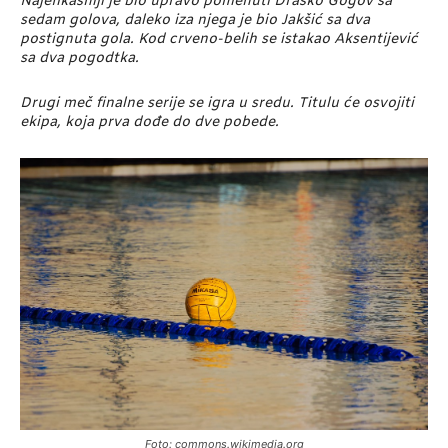
Najefikasniji je bio upravo pomenuti Draško Gogov sa
sedam golova, daleko iza njega je bio Jakšić sa dva
postignuta gola. Kod crveno-belih se istakao Aksentijević
sa dva
pogodtka.
Drugi meč finalne serije se igra u sredu. Titulu će osvojiti
ekipa, koja prva dođe do dve pobede.
Foto: commons.wikimedia.org