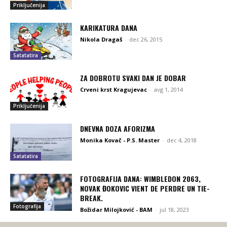
Priključenija
KARIKATURA DANA
Nikola Dragaš
-
dec 26, 2015
Satatatira
ZA DOBROTU SVAKI DAN JE DOBAR
Crveni krst Kragujevac
-
avg 1, 2014
Priključenija
DNEVNA DOZA AFORIZMA
Monika Kovač - P.S. Master
-
dec 4, 2018
Satatatira
FOTOGRAFIJA DANA: WIMBLEDON 2063,
NOVAK ĐOKOVIC VIENT DE PERDRE UN TIE-
BREAK.
Fotografija
Božidar Milojković - BAM
-
jul 18, 2023