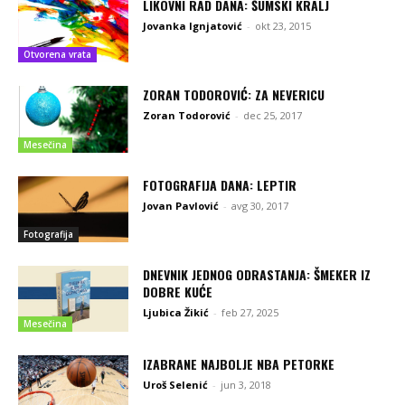
LIKOVNI RAD DANA: ŠUMSKI KRALJ
Jovanka Ignjatović
-
okt 23, 2015
Otvorena vrata
ZORAN TODOROVIĆ: ZA NEVERICU
Zoran Todorović
-
dec 25, 2017
Mesečina
FOTOGRAFIJA DANA: LEPTIR
Jovan Pavlović
-
avg 30, 2017
Fotografija
DNEVNIK JEDNOG ODRASTANJA: ŠMEKER IZ
DOBRE KUĆE
Ljubica Žikić
-
feb 27, 2025
Mesečina
IZABRANE NAJBOLJE NBA PETORKE
Uroš Selenić
-
jun 3, 2018