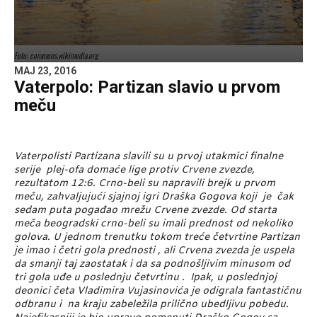
Foto: commons.wikimedia.org
MAJ 23, 2016
Vaterpolo: Partizan slavio u prvom
meču
Vaterpolisti Partizana slavili su u prvoj utakmici finalne
serije plej-ofa domaće lige protiv Crvene zvezde,
rezultatom 12:6. Crno-beli su napravili brejk u prvom
meču, zahvaljujući sjajnoj igri Draška Gogova koji je čak
sedam puta pogađao mrežu Crvene zvezde. Od starta
meča beogradski crno-beli su imali prednost od nekoliko
golova. U jednom trenutku tokom treće četvrtine Partizan
je imao i četri gola prednosti , ali Crvena zvezda je uspela
da smanji taj zaostatak i da sa podnošljivim minusom od
tri gola uđe u poslednju četvrtinu . Ipak, u poslednjoj
deonici četa Vladimira Vujasinovića je odigrala fantastičnu
odbranu i na kraju zabeležila prilično ubedljivu pobedu.