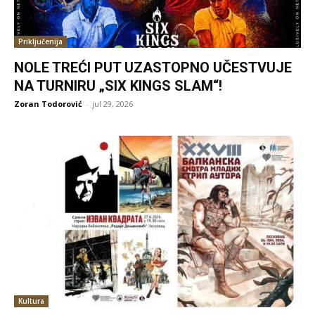
Priključenija
NOLE TREĆI PUT UZASTOPNO UČESTVUJE
NA TURNIRU „SIX KINGS SLAM“!
Zoran Todorović
-
jul 29, 2026
Kultura