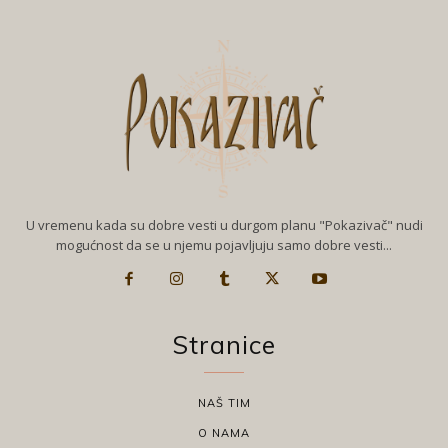
U vremenu kada su dobre vesti u durgom planu "Pokazivač" nudi
mogućnost da se u njemu pojavljuju samo dobre vesti...
Stranice
NAŠ TIM
O NAMA