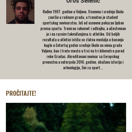
Uroš Selenić
Rođen 1997. godine u Valjevu. Osnovnu i srednju školu
završio u rodnom gradu, a trenutno je student
sportskog novinarstva. Još od osnovne pokazao ljubav
prema sportu. Trenirao rukomet i odbojku, a učestvovao
je i na raznim takmičenjima iz atletike. Od boljih
rezultata u atletici ističu se zlatna medalja u bacanju
kugle u četvrtoj godini srednje škole na nivou grada
Valjeva, kao i treće mesto u trci na tri kilometra pored
reke Gradac. Akreditovani novinar sa Evropskog
prvenstva u vaterpolu 2016. godine, obožava istoriju i
arheologiju, živi za sport...
PROČITAJTE!