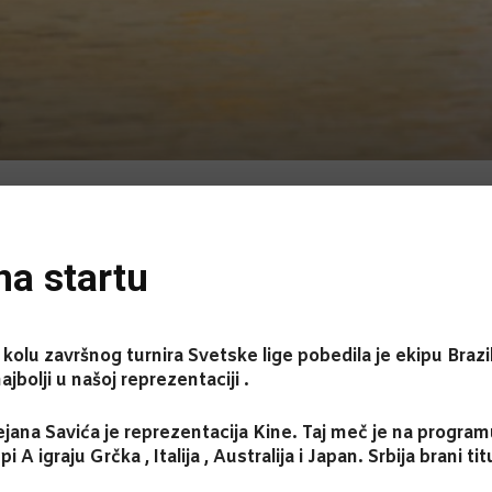
na startu
olu završnog turnira Svetske lige pobedila je ekipu Brazila
najbolji u našoj reprezentaciji .
ana Savića je reprezentacija Kine. Taj meč je na programu 
i A igraju Grčka , Italija , Australija i Japan. Srbija brani 