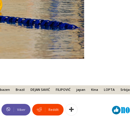
bazen
Brazil
DEJAN SAVIĆ
FILIPOVIĆ
japan
Kina
LOPTA
Srbija
Viber
ReddIt