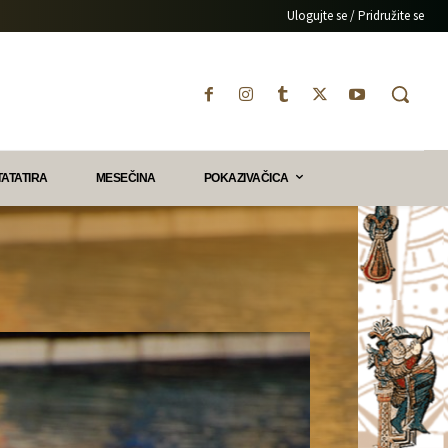
Ulogujte se / Pridružite se
TATATIRA
MESEČINA
POKAZIVAČICA