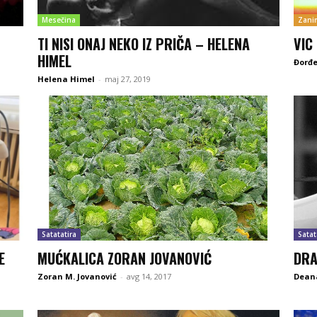
Mesečina
Zanim
TI NISI ONAJ NEKO IZ PRIČA – HELENA
VIC
HIMEL
Đorđe
Helena Himel
-
maj 27, 2019
Satatatira
Satat
E
MUĆKALICA ZORAN JOVANOVIĆ
DRA
Zoran M. Jovanović
-
avg 14, 2017
Deana