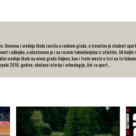
u. Osnovnu i srednju školu završio u rodnom gradu, a trenutno je student spor
et i odbojku, a učestvovao je i na raznim takmičenjima iz atletike. Od boljih r
dini srednje škole na nivou grada Valjeva, kao i treće mesto u trci na tri kilo
olu 2016. godine, obožava istoriju i arheologiju, živi za sport...