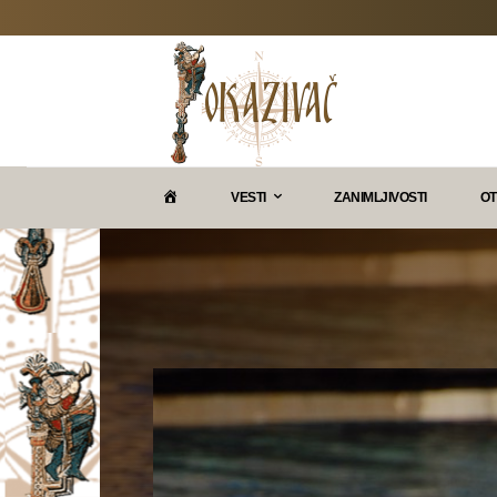
P
VESTI
ZANIMLJIVOSTI
OT
O
K
A
Z