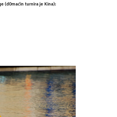
e (d0maćin turnira je Kina):