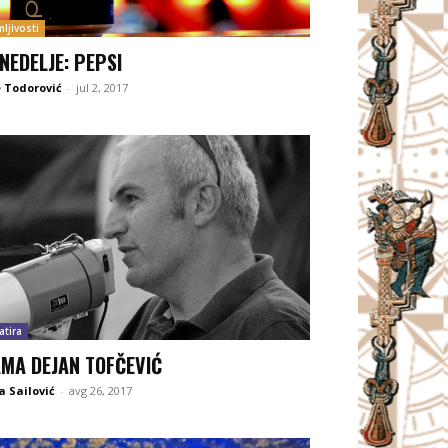
ljivosti
 NEDELJE: PEPSI
 Todorović
-
jul 2, 2017
atira
MA DEJAN TOFČEVIĆ
 Sailović
-
avg 26, 2017