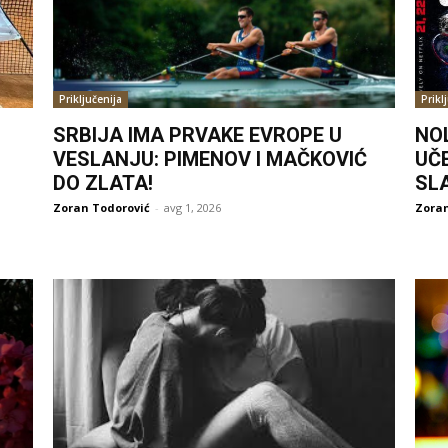
Priključenija
Prikl
SRBIJA IMA PRVAKE EVROPE U
NO
VESLANJU: PIMENOV I MAČKOVIĆ
UČ
DO ZLATA!
SL
Zoran Todorović
-
avg 1, 2026
Zoran