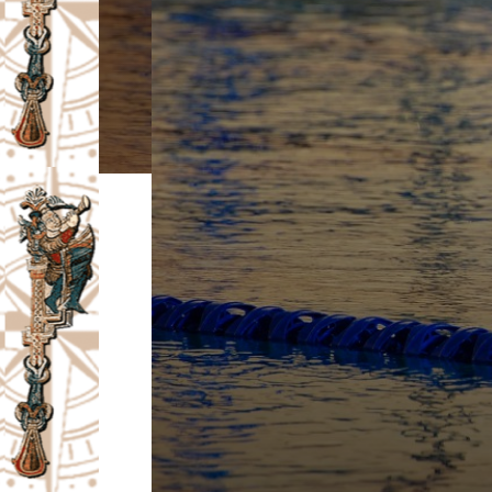
I
V
A
Č