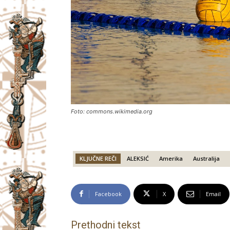
Foto: commons.wikimedia.org
KLJUČNE REČI
ALEKSIĆ
Amerika
Australija
Facebook
X
Email
Prethodni tekst