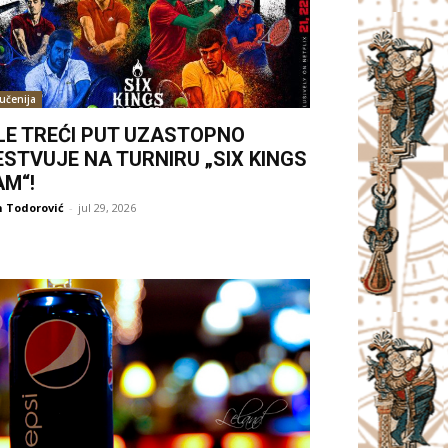
jučenija
LE TREĆI PUT UZASTOPNO
ESTVUJE NA TURNIRU „SIX KINGS
AM“!
 Todorović
-
jul 29, 2026