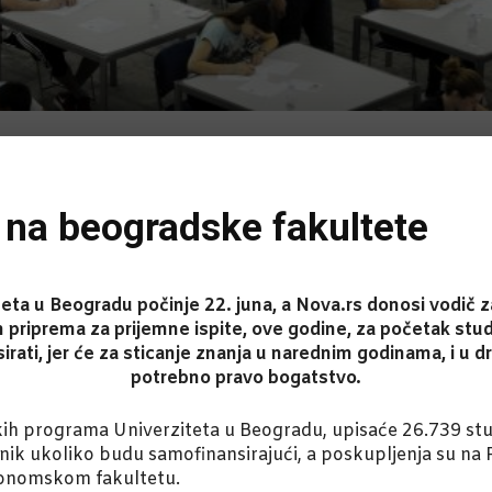
s na beogradske fakultete
iteta u Beogradu počinje 22. juna, a Nova.rs donosi vodič 
 priprema za prijemne ispite, ove godine, za početak stu
sirati, jer će za sticanje znanja u narednim godinama, i u
potrebno pravo bogatstvo.
ih programa Univerziteta u Beogradu, upisaće 26.739 stud
ik ukoliko budu samofinansirajući, a poskupljenja su na
onomskom fakultetu.