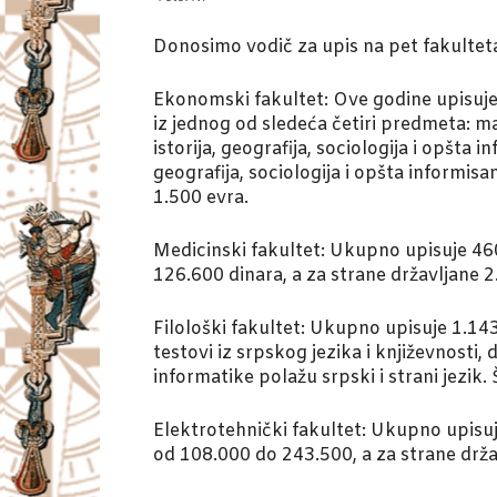
Donosimo vodič za upis na pet fakultet
Ekonomski fakultet: Ove godine upisuje 
iz jednog od sledeća četiri predmeta: m
istorija, geografija, sociologija i opšta
geografija, sociologija i opšta informis
1.500 evra.
Medicinski fakultet: Ukupno upisuje 460 s
126.600 dinara, a za strane državljane 2
Filološki fakultet: Ukupno upisuje 1.143
testovi iz srpskog jezika i književnosti, 
informatike polažu srpski i strani jezik.
Elektrotehnički fakultet: Ukupno upisuje 
od 108.000 do 243.500, a za strane drža