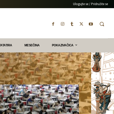
Ulogujte se / Pridružite se
TATATIRA
MESEČINA
POKAZIVAČICA