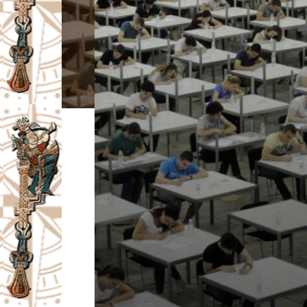
I
V
A
Č