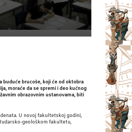
za buduće brucoše, koji će od oktobra
dija, moraće da se spremi i deo kućnog
 državnim obrazovnim ustanovama, biti
enata. U novoj fakultetskoj godini,
 Rudarsko-geološkom fakultetu,