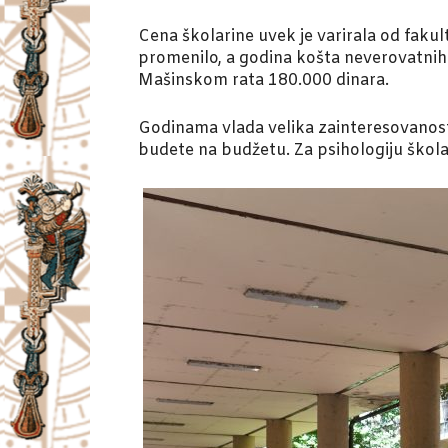
Cena školarine uvek je varirala od fakult
promenilo, a godina košta neverovatnih 
Mašinskom rata 180.000 dinara.
Godinama vlada velika zainteresovanost
budete na budžetu. Za psihologiju škola