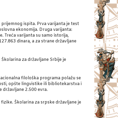
ijemnog ispita. Prva varijanta je test
oslovna ekonomija. Druga varijanta:
e. Treća varijanta su samo istorija,
 127.863 dinara, a za strane državljane
 Školarina za državljane Srbije je
i nacionalna filološka programa polažu se
ti, opšte lingvistike ili bibliotekarstva i
ne državljane 2.500 evra.
fizike. Školarina za srpske državljane je