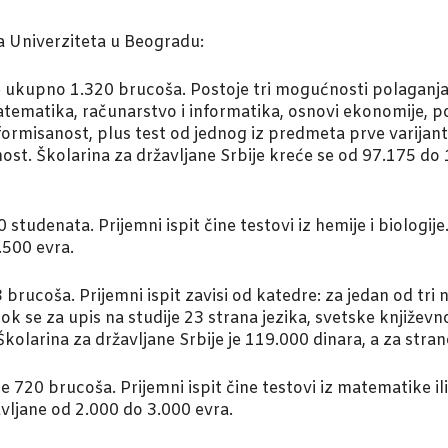
a Univerziteta u Beogradu:
ukupno 1.320 brucoša. Postoje tri mogućnosti polaganja pr
atematika, računarstvo i informatika, osnovi ekonomije, p
 informisanost, plus test od jednog iz predmeta prve varijant
anost. Školarina za državljane Srbije kreće se od 97.175 do
tudenata. Prijemni ispit čine testovi iz hemije i biologije.
.500 evra.
 brucoša. Prijemni ispit zavisi od katedre: za jedan od tr
dok se za upis na studije 23 strana jezika, svetske književnos
 Školarina za državljane Srbije je 119.000 dinara, a za stra
720 brucoša. Prijemni ispit čine testovi iz matematike ili 
vljane od 2.000 do 3.000 evra.