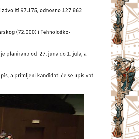
 izdvojiti 97.175, odnosno 127.863
rskog (72.000) i Tehnološko-
je planirano od 27. juna do 1. jula, a
is, a primljeni kandidati će se upisivati