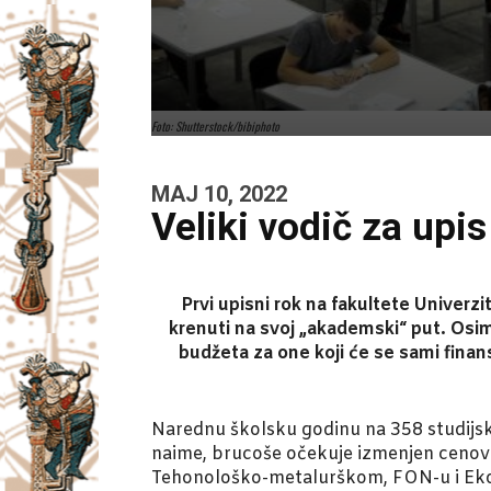
Foto: Shutterstock/bibiphoto
MAJ 10, 2022
Veliki vodič za upi
Prvi upisni rok na fakultete Univerz
krenuti na svoj „akademski“ put. Osim
budžeta za one koji će se sami finan
Narednu školsku godinu na 358 studijsk
naime, brucoše očekuje izmenjen cenovn
Tehonološko-metalurškom, FON-u i Ek