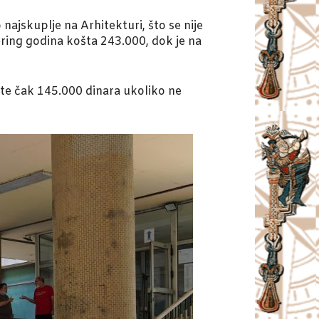
najskuplje na Arhitekturi, što se nije
ring godina košta 243.000, dok je na
te čak 145.000 dinara ukoliko ne