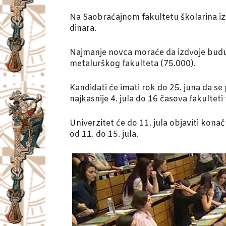
Na Saobraćajnom fakultetu školarina iz
dinara.
Najmanje novca moraće da izdvoje budu
metalurškog fakulteta (75.000).
Kandidati će imati rok do 25. juna da se 
najkasnije 4. jula do 16 časova fakulteti
Univerzitet će do 11. jula objaviti kona
od 11. do 15. jula.