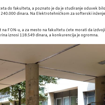
eta do fakulteta, a poznato je da je studiranje oduvek bilo 
240.000 dinara. Na Elektrotehničkom za softerski inženje
 na FON-u, a za mesto na fakultetu ćete morati da izdvoji
rina iznosi 118.549 dinara, a konkurencija je ogromna.