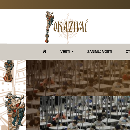
P
VESTI
ZANIMLJIVOSTI
OT
O
K
A
Z