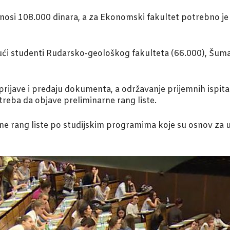
nosi 108.000 dinara, a za Ekonomski fakultet potrebno je
ći studenti Rudarsko-geološkog fakulteta (66.000), Šuma
prijave i predaju dokumenta, a održavanje prijemnih ispita 
 treba da objave preliminarne rang liste.
čne rang liste po studijskim programima koje su osnov za up