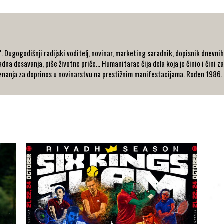
 Dugogodišnji radijski voditelj, novinar, marketing saradnik, dopisnik dnevnih i
dna desavanja, piše životne priče... Humanitarac čija dela koja je činio i čini za
nanja za doprinos u novinarstvu na prestižnim manifestacijama. Rođen 1986. go