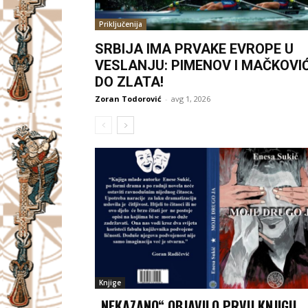
Priključenija
SRBIJA IMA PRVAKE EVROPE U
VESLANJU: PIMENOV I MAČKOVI
DO ZLATA!
Zoran Todorović
-
avg 1, 2026
Knjige
„NEKAZANO“ OBJAVILO PRVU KNJIGU