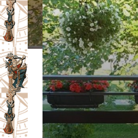
I
V
A
Č