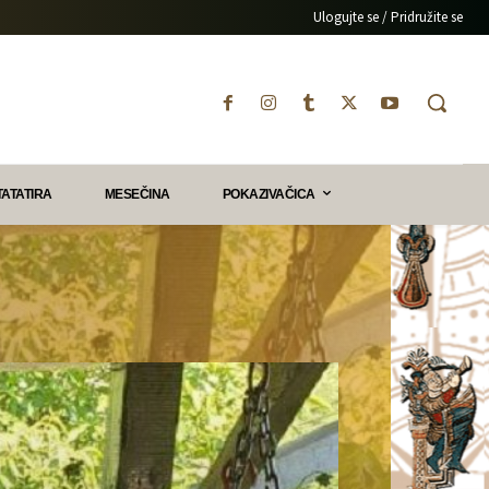
Ulogujte se / Pridružite se
TATATIRA
MESEČINA
POKAZIVAČICA