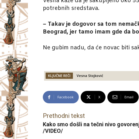
Vesna kaže da je sakupljeno oko 55
potrebnih sredstava.
– Takav je dogovor sa tom nemačko
Beograd, jer tamo imam gde da bo
Ne gubim nadu, da će novac biti saku
KLJUČNE REČI
Vesna Stojković
Facebook
X
Email
Prethodni tekst
Kako smo došli na tečni nivo govoren
/VIDEO/