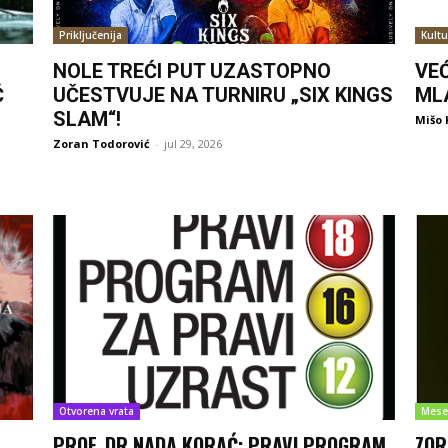
Priključenija
Kultu
NOLE TREĆI PUT UZASTOPNO
VE
Ć
UČESTVUJE NA TURNIRU „SIX KINGS
ML
SLAM“!
Mišo 
Zoran Todorović
-
jul 29, 2026
Otvorena vrata
Mese
PROF. DR NADA KORAĆ: PRAVI PROGRAM
ZOR