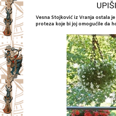
UPIŠ
Vesna Stojković iz Vranja ostala j
proteza koje bi joj omogućile da h