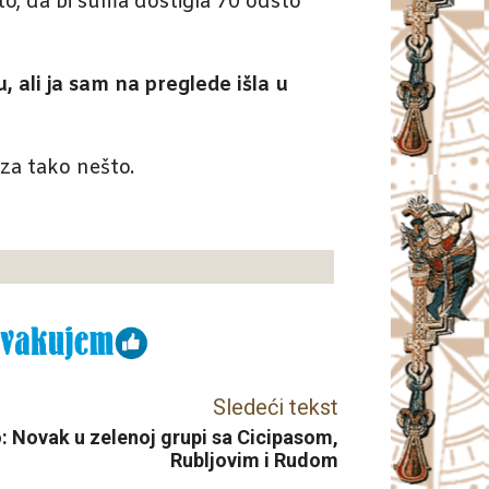
o, da bi suma dostigla 70 odsto
ali ja sam na preglede išla u
 za tako nešto.
Sledeći tekst
o: Novak u zelenoj grupi sa Cicipasom,
Rubljovim i Rudom