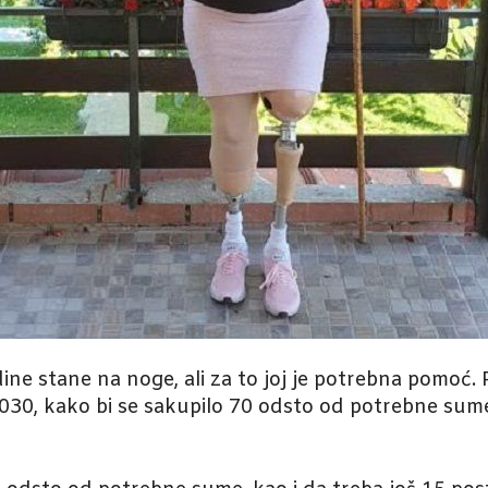
ine stane na noge, ali za to joj je potrebna pomoć. 
30, kako bi se sakupilo 70 odsto od potrebne sume 