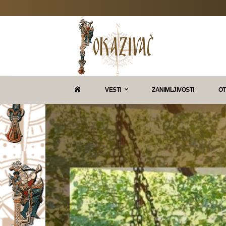
P
VESTI
ZANIMLJIVOSTI
OT
O
K
A
Z