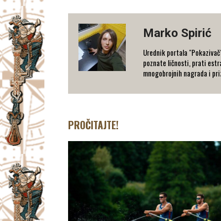
Marko Spirić
Urednik portala "Pokazivač".
poznate ličnosti, prati estra
mnogobrojnih nagrada i priz
PROČITAJTE!