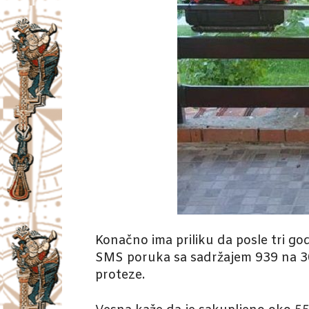
Konačno ima priliku da posle tri god
SMS poruka sa sadržajem 939 na 30
proteze.