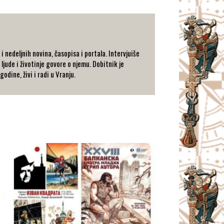
 nedeljnih novina, časopisa i portala. Intervjuiše
 ljude i životinje govore o njemu. Dobitnik je
dine, živi i radi u Vranju.