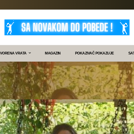
VORENA VRATA
MAGAZIN
POKAZIVAČ POKAZUJE
SA