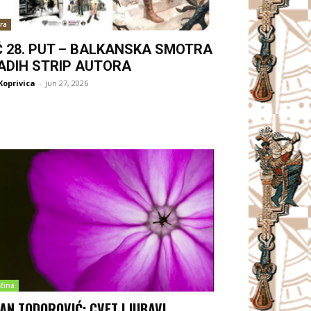
ra
Ć 28. PUT – BALKANSKA SMOTRA
ADIH STRIP AUTORA
Koprivica
-
jun 27, 2026
čina
AN TODOROVIĆ: CVET LJUBAVI