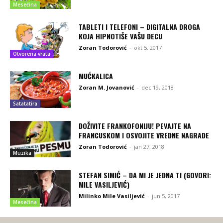
Mesečina
TABLETI I TELEFONI – DIGITALNA DROGA
KOJA HIPNOTIŠE VAŠU DECU
Zoran Todorović
-
okt 5, 2017
Otvorena vrata
MUĆKALICA
Zoran M. Jovanović
-
dec 19, 2018
Satatatira
DOŽIVITE FRANKOFONIJU! PEVAJTE NA
FRANCUSKOM I OSVOJITE VREDNE NAGRADE
Zoran Todorović
-
jan 27, 2018
Muzika
STEFAN SIMIĆ – DA MI JE JEDNA TI (GOVORI:
MILE VASILJEVIĆ)
Milinko Mile Vasiljević
-
jun 5, 2017
Mesečina