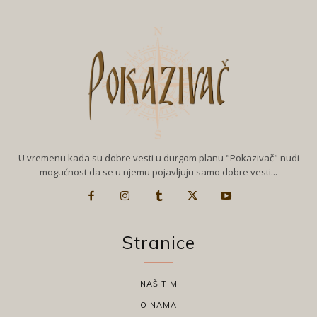
U vremenu kada su dobre vesti u durgom planu "Pokazivač" nudi
mogućnost da se u njemu pojavljuju samo dobre vesti...
Stranice
NAŠ TIM
O NAMA