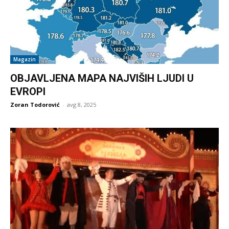
Magazin
OBJAVLJENA MAPA NAJVIŠIH LJUDI U
EVROPI
Zoran Todorović
-
avg 8, 2025