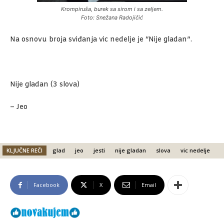
Krompiruša, burek sa sirom i sa zeljem.
Foto: Snežana Radojičić
Na osnovu broja sviđanja vic nedelje je “Nije gladan”.
Nije gladan (3 slova)
– Jeo
KLJUČNE REČI
glad
jeo
jesti
nije gladan
slova
vic nedelje
Facebook
X
Email