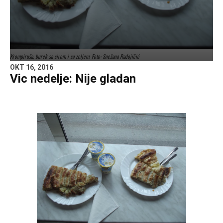
Krompiruša, burek sa sirom i sa zeljem. Foto: Snežana Radojičić
OKT 16, 2016
Vic nedelje: Nije gladan