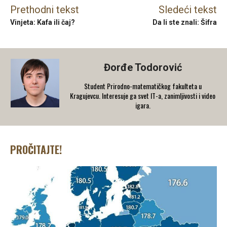
Prethodni tekst
Sledeći tekst
Vinjeta: Kafa ili čaj?
Da li ste znali: Šifra
Đorđe Todorović
Student Prirodno-matematičkog fakulteta u
Kragujevcu. Interesuje ga svet IT-a, zanimljivosti i video
igara.
PROČITAJTE!