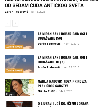
OD SEDAM ČUDA ANTIČKOG SVETA
Zoran Todorović
-
jul 16, 2025
ZA MIRAN SAN I DOBAR DAN: OGI I
BUBAŠVABE (56)
Đorđe Todorović
-
nov 12, 2017
Zanimljivosti
ZA MIRAN SAN I DOBAR DAN: OGI I
BUBAŠVABE 1H (5)
Đorđe Todorović
-
sep 25, 2016
Zanimljivosti
MARIJA RADOVIĆ: NOVA PRINCEZA
PESNIČKOG CARSTVA
Nikola Trifić
-
feb 1, 2025
Knjige
O LJUBAVI I JOŠ KOJEČEMU ZORANA