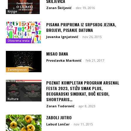
ŠKILJEVIĆA
Zoran Škiljević
-
dec 19, 2016
Knjige
PISANA PRIPREMA IZ SRPSKOG JEZIKA,
BROJEVI, PISANJE DATUMA
Jovanka Ignjatović
-
nov 26, 2015
Otvorena vrata
MISAO DANA
Prvoslavka Marković
-
feb 21, 2017
Zanimljivosti
POZNAT KOMPLETAN PROGRAM ARSENAL
FESTA 2023, STIŽU SMAK PLUS,
BEOGRADSKI SINDIKAT, BUČ KESIDI,
SHORTPARIS…
Kultura
Zoran Todorović
-
apr 8, 2023
ZABOLI JUTRO
Labud Lončar
-
nov 11, 2015