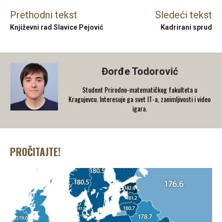
Prethodni tekst
Sledeći tekst
Književni rad Slavice Pejović
Kadrirani sprud
Đorđe Todorović
Student Prirodno-matematičkog fakulteta u
Kragujevcu. Interesuje ga svet IT-a, zanimljivosti i video
igara.
PROČITAJTE!