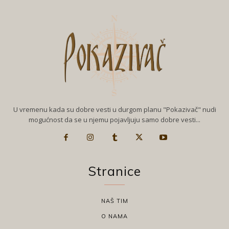
U vremenu kada su dobre vesti u durgom planu "Pokazivač" nudi
mogućnost da se u njemu pojavljuju samo dobre vesti...
Stranice
NAŠ TIM
O NAMA