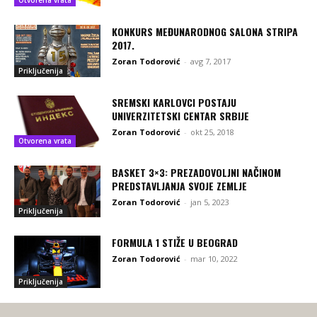
Otvorena vrata
KONKURS MEĐUNARODNOG SALONA STRIPA
2017.
Zoran Todorović
-
avg 7, 2017
Priključenija
SREMSKI KARLOVCI POSTAJU
UNIVERZITETSKI CENTAR SRBIJE
Zoran Todorović
-
okt 25, 2018
Otvorena vrata
BASKET 3×3: PREZADOVOLJNI NAČINOM
PREDSTAVLJANJA SVOJE ZEMLJE
Zoran Todorović
-
jan 5, 2023
Priključenija
FORMULA 1 STIŽE U BEOGRAD
Zoran Todorović
-
mar 10, 2022
Priključenija