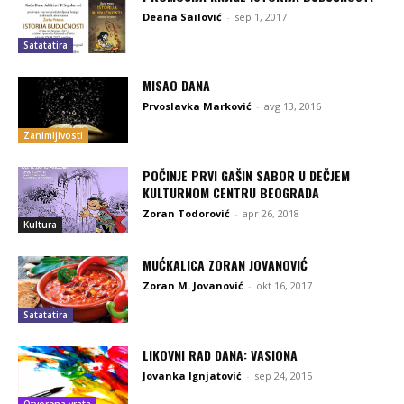
Deana Sailović
-
sep 1, 2017
Satatatira
MISAO DANA
Prvoslavka Marković
-
avg 13, 2016
Zanimljivosti
POČINJE PRVI GAŠIN SABOR U DEČJEM
KULTURNOM CENTRU BEOGRADA
Zoran Todorović
-
apr 26, 2018
Kultura
MUĆKALICA ZORAN JOVANOVIĆ
Zoran M. Jovanović
-
okt 16, 2017
Satatatira
LIKOVNI RAD DANA: VASIONA
Jovanka Ignjatović
-
sep 24, 2015