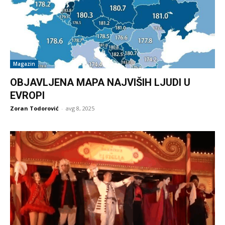
Magazin
OBJAVLJENA MAPA NAJVIŠIH LJUDI U
EVROPI
Zoran Todorović
-
avg 8, 2025