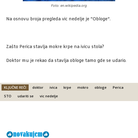
Foto: en.wikipedia.org
Na osnovu broja pregleda vic nedelje je “Obloge”.
Zašto Perica stavlja mokre krpe na ivicu stola?
Doktor mu je rekao da stavlja obloge tamo gde se udario.
KLJUČNE REČI
doktor
ivica
krpe
mokro
obloge
Perica
STO
udariti se
vic nedelje
Facebook
X
Email