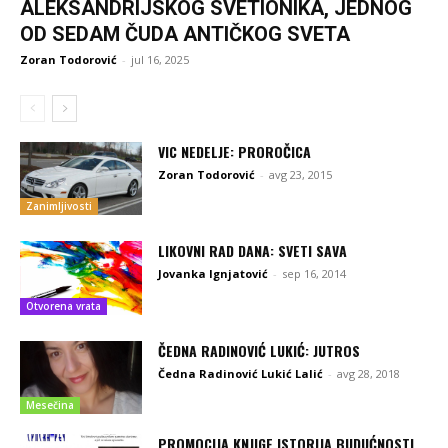
ALEKSANDRIJSKOG SVETIONIKA, JEDNOG
OD SEDAM ČUDA ANTIČKOG SVETA
Zoran Todorović
-
jul 16, 2025
VIC NEDELJE: PROROČICA
Zoran Todorović
-
avg 23, 2015
Zanimljivosti
LIKOVNI RAD DANA: SVETI SAVA
Jovanka Ignjatović
-
sep 16, 2014
Otvorena vrata
ČEDNA RADINOVIĆ LUKIĆ: JUTROS
Čedna Radinović Lukić Lalić
-
avg 28, 2018
Mesečina
PROMOCIJA KNJIGE ISTORIJA BUDUĆNOSTI