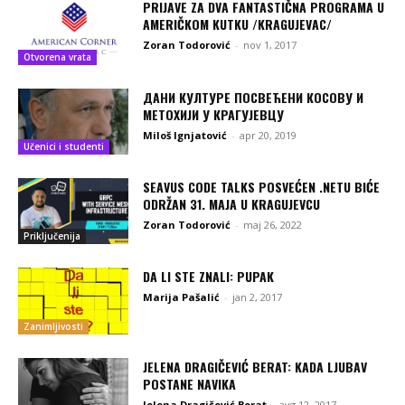
PRIJAVE ZA DVA FANTASTIČNA PROGRAMA U
AMERIČKOM KUTKU /KRAGUJEVAC/
Zoran Todorović
-
nov 1, 2017
Otvorena vrata
ДАНИ КУЛТУРЕ ПОСВЕЋEНИ КОСОВУ И
МЕТОХИЈИ У КРАГУЈЕВЦУ
Miloš Ignjatović
-
apr 20, 2019
Učenici i studenti
SEAVUS CODE TALKS POSVEĆEN .NETU BIĆE
ODRŽAN 31. MAJA U KRAGUJEVCU
Zoran Todorović
-
maj 26, 2022
Priključenija
DA LI STE ZNALI: PUPAK
Marija Pašalić
-
jan 2, 2017
Zanimljivosti
JELENA DRAGIČEVIĆ BERAT: KADA LJUBAV
POSTANE NAVIKA
Jelena Dragičević Berat
-
avg 12, 2017