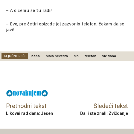
– A o čemu se tu radi?
– Evo, pre četiri epizode joj zazvonio telefon, čekam da se
javi!
KLJUČNE REČI
baba
Mala nevesta
sin
telefon
vic dana
Facebook
X
Email
Prethodni tekst
Sledeći tekst
Likovni rad dana: Jesen
Da li ste znali: Zviždanje