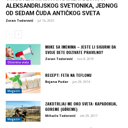
ALEKSANDRIJSKOG SVETIONIKA, JEDNOG
OD SEDAM ČUDA ANTIČKOG SVETA
Zoran Todorović
-
jul 16, 2025
MUKE SA IMENIMA – JESTE LI SIGURNI DA
SVOJE DETE DOZIVATE PRAVILNO?
Zoran Todorović
-
nov 8, 2019
Otvorena vrata
RECEPT: FETA NA TEFLONU
Bojana Pudar
-
jun 29, 2014
Magazin
ZAKOTRLJAJ ME OKO SVETA: KAPADOKIJA,
GOREME (GÖREME)
Mihailo Todorović
-
okt 29, 2017
Magazin