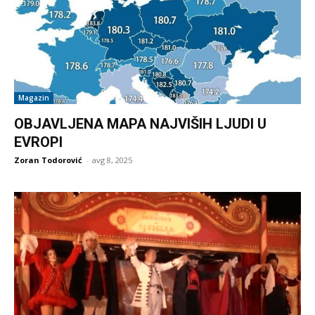
Magazin
OBJAVLJENA MAPA NAJVIŠIH LJUDI U
EVROPI
Zoran Todorović
-
avg 8, 2025