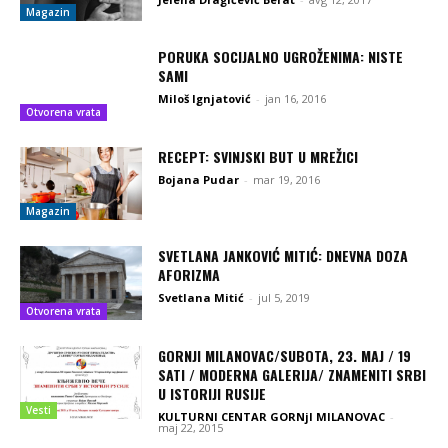
Magazin
PORUKA SOCIJALNO UGROŽENIMA: NISTE
SAMI
Miloš Ignjatović
-
jan 16, 2016
Otvorena vrata
RECEPT: SVINJSKI BUT U MREŽICI
Bojana Pudar
-
mar 19, 2016
Magazin
SVETLANA JANKOVIĆ MITIĆ: DNEVNA DOZA
AFORIZMA
Svetlana Mitić
-
jul 5, 2019
Otvorena vrata
GORNJI MILANOVAC/SUBOTA, 23. MAJ / 19
SATI / MODERNA GALERIJA/ ZNAMENITI SRBI
U ISTORIJI RUSIJE
Vesti
KULTURNI CENTAR GORNjI MILANOVAC
-
maj 22, 2015