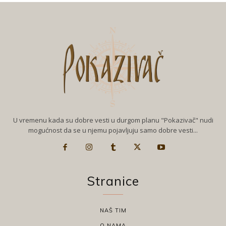
U vremenu kada su dobre vesti u durgom planu "Pokazivač" nudi
mogućnost da se u njemu pojavljuju samo dobre vesti...
Stranice
NAŠ TIM
O NAMA