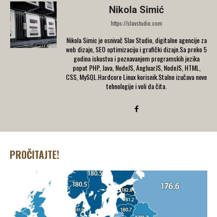
Nikola Simić
https://slavstudio.com
Nikola Simic je osnivač Slav Studio, digitalne agencije za
web dizajn, SEO optimizaciju i grafički dizajn.Sa preko 5
godina iskustva i poznavanjem programskih jezika
poput PHP, Java, NodeJS, AngluarJS, NodeJS, HTML,
CSS, MySQL.Hardcore Linux korisnik.Stalno izučava nove
tehnologije i voli da čita.
PROČITAJTE!