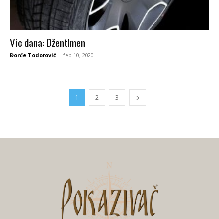
Vic dana: Džentlmen
Đorđe Todorović
-
feb 10, 2020
1
2
3