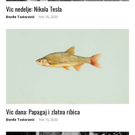
Vic nedelje: Nikola Tesla
Đorđe Todorović
-
feb 16, 2020
Vic dana: Papagaj i zlatna ribica
Đorđe Todorović
-
feb 15, 2020