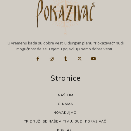
U vremenu kada su dobre vesti u durgom planu "Pokazivač" nudi
mogućnost da se u njemu pojavljuju samo dobre vesti...
Stranice
NAŠ TIM
O NAMA
NOVAKUJMO!
PRIDRUŽI SE NAŠEM TIMU, BUDI POKAZIVAČ!
KONTAKT