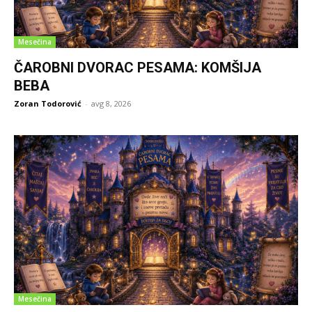
Mesečina
ČAROBNI DVORAC PESAMA: KOMŠIJA
BEBA
Zoran Todorović
-
avg 8, 2026
Mesečina