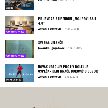
Ferdi Selman
-
feb 9, 2017
Atelje
PRIJAVE ZA STIPENDIJU „MOJ PRVI SAJT
4.0”
Zoran Todorović
-
mar 9, 2018
Otvorena vrata
SVESKA: JELENČE
Jovanka Ignjatović
-
apr 7, 2015
Otvorena vrata
NOVAK UBEDLJIV PROTIV BOLELIJA,
USPEŠAN DEBI BRAĆE ĐOKOVIĆ U DUBLU!
Zoran Todorović
-
okt 6, 2015
Priključenija