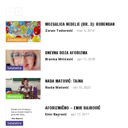
MOZGALICA NEDELJE (BR. 3): ROĐENDAN
Zoran Todorović
-
mar 6, 2014
Zanimljivosti
DNEVNA DOZA AFORIZMA
Branka Milićević
-
apr 11, 2018
Satatatira
NADA MATOVIĆ: TAJNA
Nada Matović
-
okt 10, 2023
Mesečina
AFORIZMIČNO – EMIR BAJROVIĆ
Emir Bajrović
-
apr 17, 2017
Satatatira