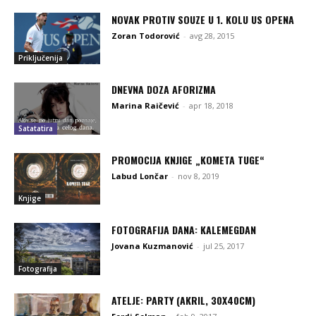
NOVAK PROTIV SOUZE U 1. KOLU US OPENA
Zoran Todorović
-
avg 28, 2015
Priključenija
DNEVNA DOZA AFORIZMA
Marina Raičević
-
apr 18, 2018
Satatatira
PROMOCIJA KNJIGE „KOMETA TUGE“
Labud Lončar
-
nov 8, 2019
Knjige
FOTOGRAFIJA DANA: KALEMEGDAN
Jovana Kuzmanović
-
jul 25, 2017
Fotografija
ATELJE: PARTY (AKRIL, 30X40CM)