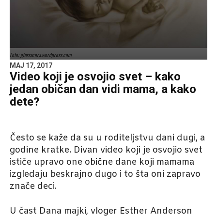
Foto: glassacera.wordpress.com
MAJ 17, 2017
Video koji je osvojio svet – kako
jedan običan dan vidi mama, a kako
dete?
Često se kaže da su u roditeljstvu dani dugi, a
godine kratke. Divan video koji je osvojio svet
ističe upravo one obične dane koji mamama
izgledaju beskrajno dugo i to šta oni zapravo
znače deci.
U čast Dana majki, vloger Esther Anderson