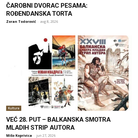
ČAROBNI DVORAC PESAMA:
ROĐENDANSKA TORTA
Zoran Todorović
-
avg 8, 2026
Kultura
VEĆ 28. PUT – BALKANSKA SMOTRA
MLADIH STRIP AUTORA
Mišo Koprivica
-
jun 27, 2026