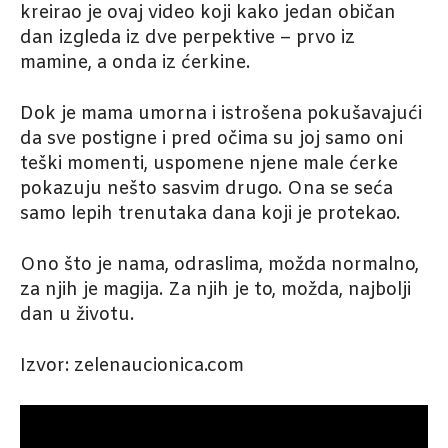
kreirao je ovaj video koji kako jedan običan
dan izgleda iz dve perpektive – prvo iz
mamine, a onda iz ćerkine.
Dok je mama umorna i istrošena pokušavajući
da sve postigne i pred očima su joj samo oni
teški momenti, uspomene njene male ćerke
pokazuju nešto sasvim drugo. Ona se seća
samo lepih trenutaka dana koji je protekao.
Ono što je nama, odraslima, možda normalno,
za njih je magija. Za njih je to, možda, najbolji
dan u životu.
Izvor: zelenaucionica.com