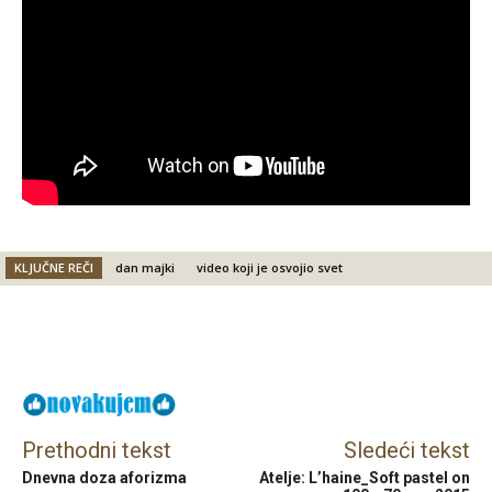
KLJUČNE REČI
dan majki
video koji je osvojio svet
Facebook
X
Email
Prethodni tekst
Sledeći tekst
Dnevna doza aforizma
Atelje: L’haine_Soft pastel on