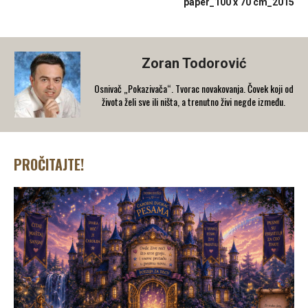
paper_100 x 70 cm_2015
Zoran Todorović
Osnivač „Pokazivača“. Tvorac novakovanja. Čovek koji od
života želi sve ili ništa, a trenutno živi negde između.
PROČITAJTE!