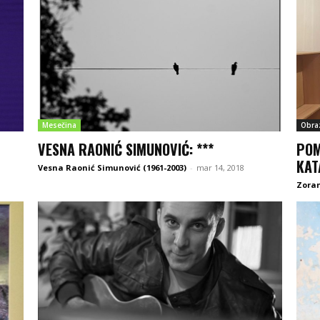
Mesečina
Obra
VESNA RAONIĆ SIMUNOVIĆ: ***
POM
KAT
Vesna Raonić Simunović (1961-2003)
-
mar 14, 2018
Zoran