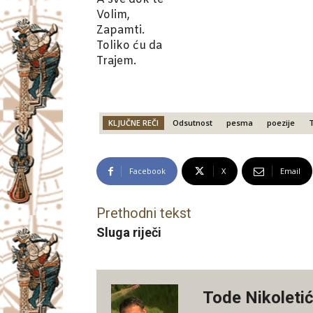
Volim,
Zapamti.
Toliko ću da
Trajem.
KLJUČNE REČI
Odsutnost
pesma
poezije
Facebook
X
Email
Prethodni tekst
Sluga riječi
Tode Nikoleti