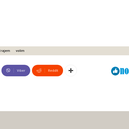
Trajem
volim
Viber
ReddIt
ć