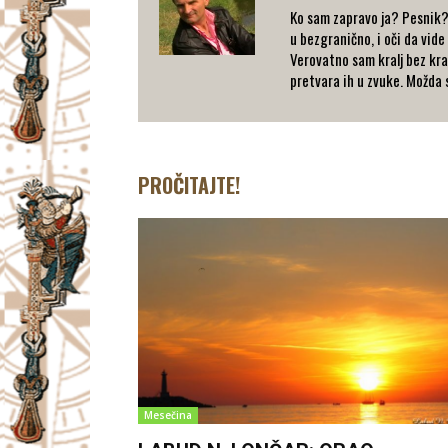
Ko sam zapravo ja? Pesnik? 
u bezgranično, i oči da vid
Verovatno sam kralj bez kral
pretvara ih u zvuke. Možd
PROČITAJTE!
Mesečina