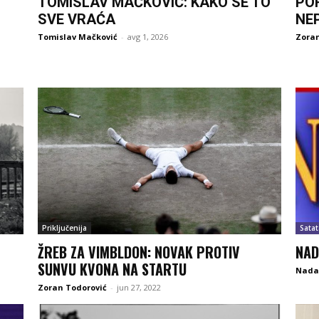
TOMISLAV MAČKOVIĆ: KAKO SE TO
PO
SVE VRAĆA
NE
Tomislav Mačković
-
avg 1, 2026
Zoran
Priključenija
Satat
ŽREB ZA VIMBLDON: NOVAK PROTIV
NAD
SUNVU KVONA NA STARTU
Nada 
Zoran Todorović
-
jun 27, 2022