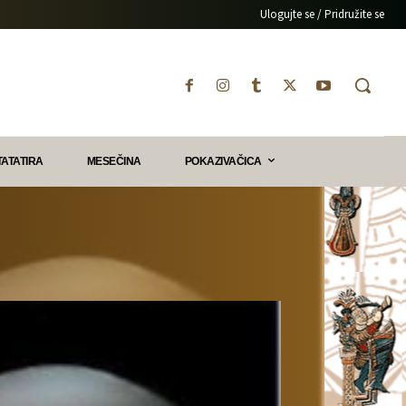
Ulogujte se / Pridružite se
TATATIRA
MESEČINA
POKAZIVAČICA