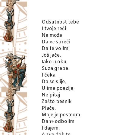
Odsutnost tebe
I tvoje reči
Ne može
Da ме spreči
Da te volim
Još jače.
Iako u oku
Suza grebe
I čeka
Da se slije,
U ime poezije
Ne pitaj
Zašto pesnik
Plače.
Moje je pesmom
Da те odbolim
I dajem.
A sve dok te