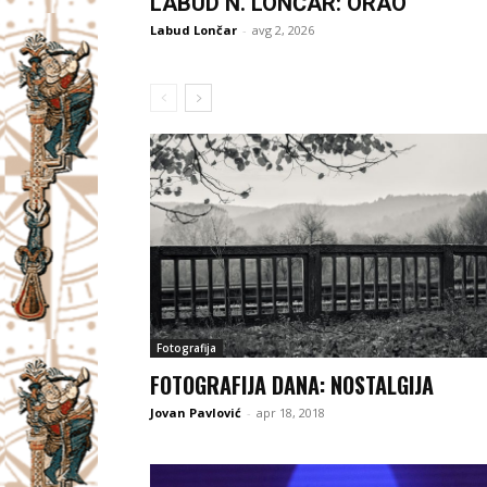
LABUD N. LONČAR: ORAO
Labud Lončar
-
avg 2, 2026
Fotografija
FOTOGRAFIJA DANA: NOSTALGIJA
Jovan Pavlović
-
apr 18, 2018