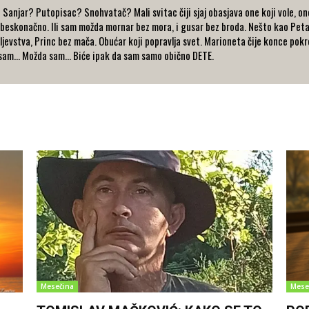
Sanjar? Putopisac? Snohvatač? Mali svitac čiji sjaj obasjava one koji vole, one 
e beskonačno. Ili sam možda mornar bez mora, i gusar bez broda. Nešto kao Peta
jevstva, Princ bez mača. Obućar koji popravlja svet. Marioneta čije konce pokre
a sam… Možda sam… Biće ipak da sam samo obično DETE.
Mesečina
Mese