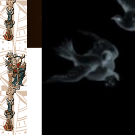
I
V
A
Č