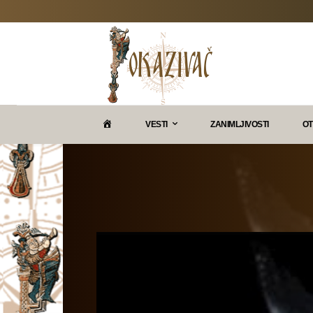
P
VESTI
ZANIMLJIVOSTI
OT
O
K
A
Z