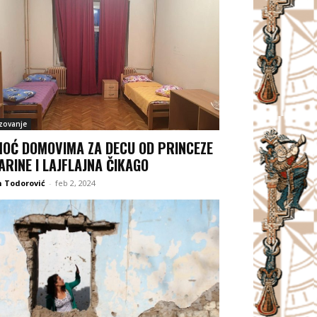
zovanje
OĆ DOMOVIMA ZA DECU OD PRINCEZE
ARINE I LAJFLAJNA ČIKAGO
 Todorović
-
feb 2, 2024