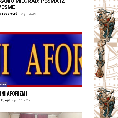
RANIO MILORAD: PESMA IZ
PESME
 Todorović
-
avg 1, 2026
atira
INI AFORIZMI
Kljajić
-
jan 11, 2017