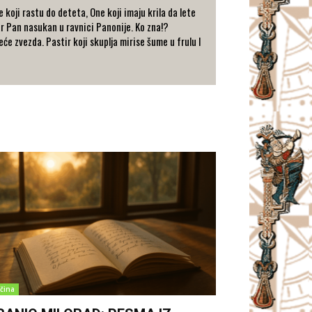
koji rastu do deteta, One koji imaju krila da lete
r Pan nasukan u ravnici Panonije. Ko zna!?
će zvezda. Pastir koji skuplja mirise šume u frulu I
čina