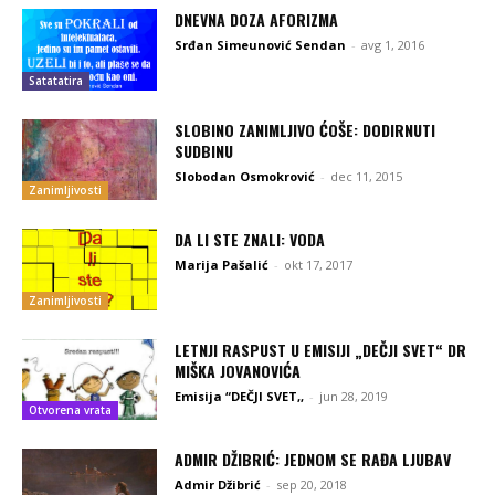
DNEVNA DOZA AFORIZMA
Srđan Simeunović Sendan
-
avg 1, 2016
Satatatira
SLOBINO ZANIMLJIVO ĆOŠE: DODIRNUTI
SUDBINU
Slobodan Osmokrović
-
dec 11, 2015
Zanimljivosti
DA LI STE ZNALI: VODA
Marija Pašalić
-
okt 17, 2017
Zanimljivosti
LETNJI RASPUST U EMISIJI „DEČJI SVET“ DR
MIŠKA JOVANOVIĆA
Emisija “DEČJI SVET,,
-
jun 28, 2019
Otvorena vrata
ADMIR DŽIBRIĆ: JEDNOM SE RAĐA LJUBAV
Admir Džibrić
-
sep 20, 2018