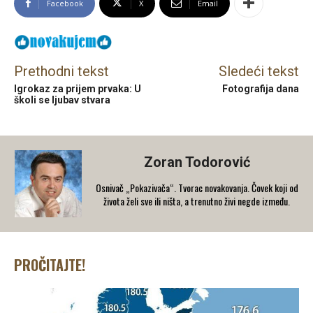
Facebook
X
Email
Prethodni tekst
Sledeći tekst
Igrokaz za prijem prvaka: U
Fotografija dana
školi se ljubav stvara
Zoran Todorović
Osnivač „Pokazivača“. Tvorac novakovanja. Čovek koji od
života želi sve ili ništa, a trenutno živi negde između.
PROČITAJTE!