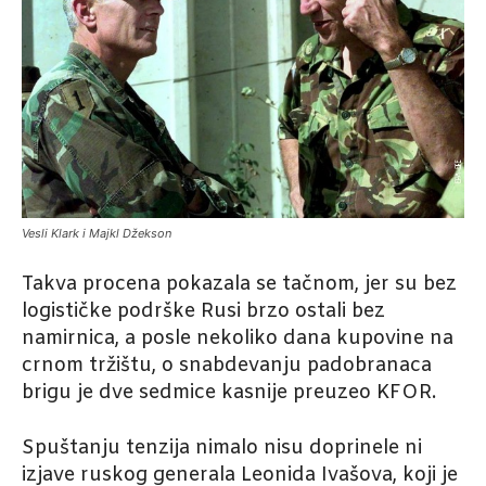
Vesli Klark i Majkl Džekson
Takva procena pokazala se tačnom, jer su bez
logističke podrške Rusi brzo ostali bez
namirnica, a posle nekoliko dana kupovine na
crnom tržištu, o snabdevanju padobranaca
brigu je dve sedmice kasnije preuzeo KFOR.
Spuštanju tenzija nimalo nisu doprinele ni
izjave ruskog generala Leonida Ivašova, koji je