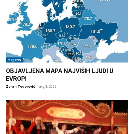
Magazin
OBJAVLJENA MAPA NAJVIŠIH LJUDI U
EVROPI
Zoran Todorović
-
avg 8, 2025