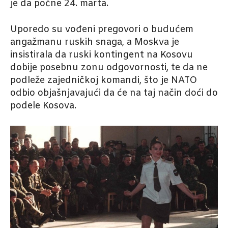
je da počne 24. marta.
Uporedo su vođeni pregovori o budućem
angažmanu ruskih snaga, a Moskva je
insistirala da ruski kontingent na Kosovu
dobije posebnu zonu odgovornosti, te da ne
podleže zajedničkoj komandi, što je NATO
odbio objašnjavajući da će na taj način doći do
podele Kosova.