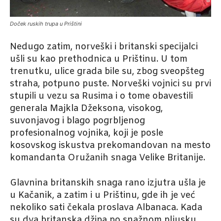
Doček ruskih trupa u Prištini
Nedugo zatim, norveški i britanski specijalci
ušli su kao prethodnica u Prištinu. U tom
trenutku, ulice grada bile su, zbog sveopšteg
straha, potpuno puste. Norveški vojnici su prvi
stupili u vezu sa Rusima i o tome obavestili
generala Majkla Džeksona, visokog,
suvonjavog i blago pogrbljenog
profesionalnog vojnika, koji je posle
kosovskog iskustva prekomandovan na mesto
komandanta Oružanih snaga Velike Britanije.
Glavnina britanskih snaga rano izjutra ušla je
u Kačanik, a zatim i u Prištinu, gde ih je već
nekoliko sati čekala proslava Albanaca. Kada
su dva britanska džipa po snažnom pljusku