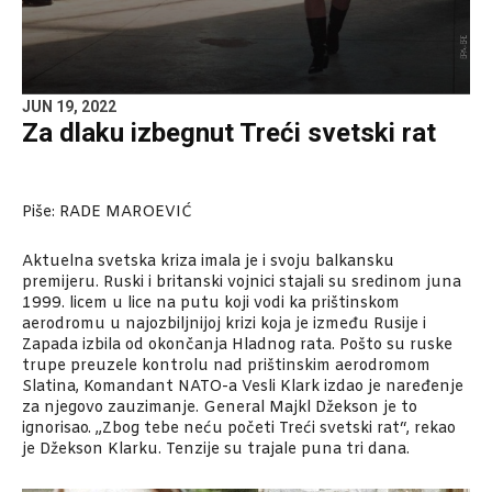
JUN 19, 2022
Za dlaku izbegnut Treći svetski rat
Piše:
RADE MAROEVIĆ
Aktuelna svetska kriza imala je i svoju balkansku
premijeru. Ruski i britanski vojnici stajali su sredinom juna
1999. licem u lice na putu koji vodi ka prištinskom
aerodromu u najozbiljnijoj krizi koja je između Rusije i
Zapada izbila od okončanja Hladnog rata. Pošto su ruske
trupe preuzele kontrolu nad prištinskim aerodromom
Slatina, Komandant NATO-a Vesli Klark izdao je naređenje
za njegovo zauzimanje. General Majkl Džekson je to
ignorisao. „Zbog tebe neću početi Treći svetski rat“, rekao
je Džekson Klarku. Tenzije su trajale puna tri dana.