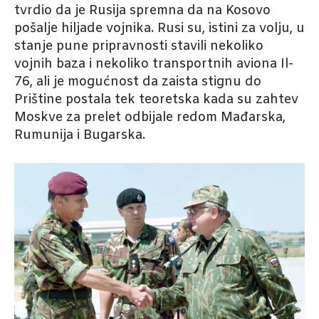
tvrdio da je Rusija spremna da na Kosovo
pošalje hiljade vojnika. Rusi su, istini za volju, u
stanje pune pripravnosti stavili nekoliko
vojnih baza i nekoliko transportnih aviona Il-
76, ali je mogućnost da zaista stignu do
Prištine postala tek teoretska kada su zahtev
Moskve za prelet odbijale redom Mađarska,
Rumunija i Bugarska.