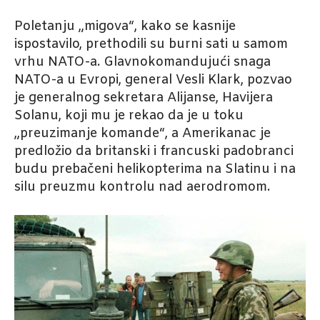
Poletanju „migova“, kako se kasnije
ispostavilo, prethodili su burni sati u samom
vrhu NATO-a. Glavnokomandujući snaga
NATO-a u Evropi, general Vesli Klark, pozvao
je generalnog sekretara Alijanse, Havijera
Solanu, koji mu je rekao da je u toku
„preuzimanje komande“, a Amerikanac je
predložio da britanski i francuski padobranci
budu prebačeni helikopterima na Slatinu i na
silu preuzmu kontrolu nad aerodromom.