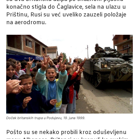
konačno stigla do Čaglavice, sela na ulazu u
Prištinu, Rusi su već uveliko zauzeli položaje
na aerodromu.
Doček britanskih trupa u Podujevu, 19. juna 1999.
Pošto su se nekako probili kroz oduševljenu