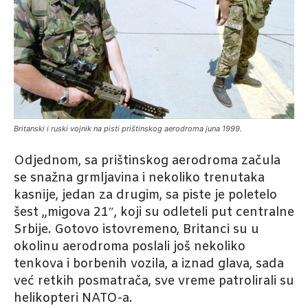
Britanski i ruski vojnik na pisti prištinskog aerodroma juna 1999.
Odjednom, sa prištinskog aerodroma začula
se snažna grmljavina i nekoliko trenutaka
kasnije, jedan za drugim, sa piste je poletelo
šest „migova 21″, koji su odleteli put centralne
Srbije. Gotovo istovremeno, Britanci su u
okolinu aerodroma poslali još nekoliko
tenkova i borbenih vozila, a iznad glava, sada
već retkih posmatrača, sve vreme patrolirali su
helikopteri NATO-a.