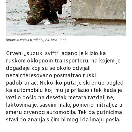
Britanski vojnik u Prištini, 24. juna 1999.
Crveni „suzuki svift“ lagano je klizio ka
ruskom oklopnom transporteru, na kojem je
događaje koji su se okolo odvijali
nezainteresovano posmatrao ruski
padobranac. Nekoliko puta je skrenuo pogled
ka automobilu koji mu je prilazio i tek kada je
vozilo došlo na desetak metara razdaljine,
laktovima je, sasvim malo, pomerio mitraljez u
smeru crvenog automobila. Tek da putnicima
stavi do znanja s čim bi mogli da imaju posla.