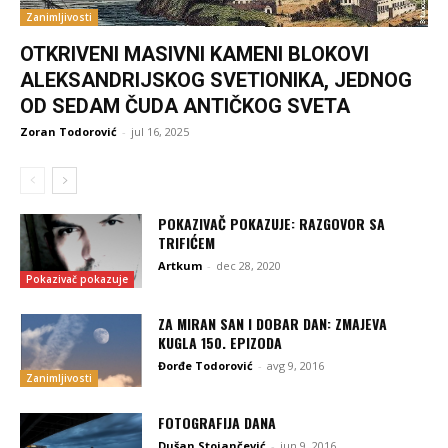
Zanimljivosti
OTKRIVENI MASIVNI KAMENI BLOKOVI
ALEKSANDRIJSKOG SVETIONIKA, JEDNOG
OD SEDAM ČUDA ANTIČKOG SVETA
Zoran Todorović
-
jul 16, 2025
POKAZIVAČ POKAZUJE: RAZGOVOR SA
TRIFIĆEM
Artkum
-
dec 28, 2020
Pokazivač pokazuje
ZA MIRAN SAN I DOBAR DAN: ZMAJEVA
KUGLA 150. EPIZODA
Đorđe Todorović
-
avg 9, 2016
Zanimljivosti
FOTOGRAFIJA DANA
Dušan Stojančević
-
jun 9, 2016