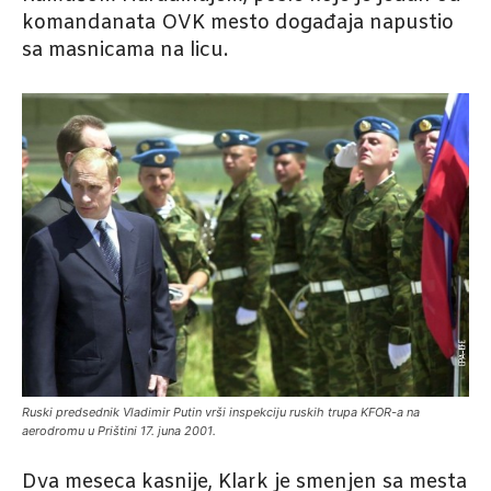
komandanata OVK mesto događaja napustio
sa masnicama na licu.
Ruski predsednik Vladimir Putin vrši inspekciju ruskih trupa KFOR-a na
aerodromu u Prištini 17. juna 2001.
Dva meseca kasnije, Klark je smenjen sa mesta