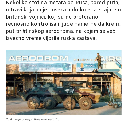
Nekoliko stotina metara od Rusa, pored puta,
u travi koja im je dosezala do kolena, stajali su
britanski vojnici, koji su ne preterano
revnosno kontrolisali ljude namerne da krenu
put prištinskog aerodroma, na kojem se već
izvesno vreme vijorila ruska zastava.
Ruski vojnici na prištinskom aerodromu