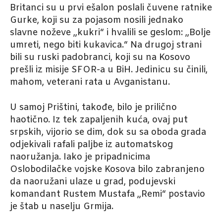
Britanci su u prvi ešalon poslali čuvene ratnike
Gurke, koji su za pojasom nosili jednako
slavne noževe „kukri“ i hvalili se geslom: „Bolje
umreti, nego biti kukavica.“ Na drugoj strani
bili su ruski padobranci, koji su na Kosovo
prešli iz misije SFOR-a u BiH. Jedinicu su činili,
mahom, veterani rata u Avganistanu.
U samoj Prištini, takođe, bilo je prilično
haotično. Iz tek zapaljenih kuća, ovaj put
srpskih, vijorio se dim, dok su sa oboda grada
odjekivali rafali paljbe iz automatskog
naoružanja. Iako je pripadnicima
Oslobodilačke vojske Kosova bilo zabranjeno
da naoružani ulaze u grad, podujevski
komandant Rustem Mustafa „Remi“ postavio
je štab u naselju Grmija.