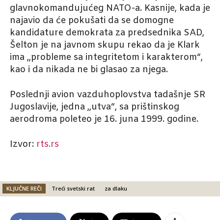
glavnokomandujućeg NATO-a. Kasnije, kada je
najavio da će pokušati da se domogne
kandidature demokrata za predsednika SAD,
Šelton je na javnom skupu rekao da je Klark
ima „probleme sa integritetom i karakterom“,
kao i da nikada ne bi glasao za njega.
Poslednji avion vazduhoplovstva tadašnje SR
Jugoslavije, jedna „utva“, sa prištinskog
aerodroma poleteo je 16. juna 1999. godine.
Izvor:
rts.rs
KLJUČNE REČI
Treći svetski rat
za dlaku