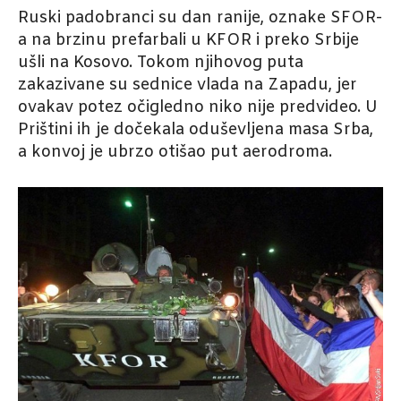
Ruski padobranci su dan ranije, oznake SFOR-
a na brzinu prefarbali u KFOR i preko Srbije
ušli na Kosovo. Tokom njihovog puta
zakazivane su sednice vlada na Zapadu, jer
ovakav potez očigledno niko nije predvideo. U
Prištini ih je dočekala oduševljena masa Srba,
a konvoj je ubrzo otišao put aerodroma.