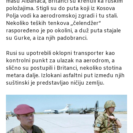
masu Albanaca, Britanci su krenuli ka ruskim
položajima. Stigli su do puta koji iz Kosova
Polja vodi ka aerodromskoj zgradi i tu stali.
Nekoliko teških tenkova „čelendžer“
raspoređeno je po okolini, a duž puta stajale
su Gurke, a iza njih padobranci.
Rusi su upotrebili oklopni transporter kao
kontrolni punkt za ulazak na aerodrom, a
slično su postupili i Britanci, nekoliko stotina
metara dalje. Izlokani asfaltni put između njih
suštinski je predstavljao ničiju zemlju.