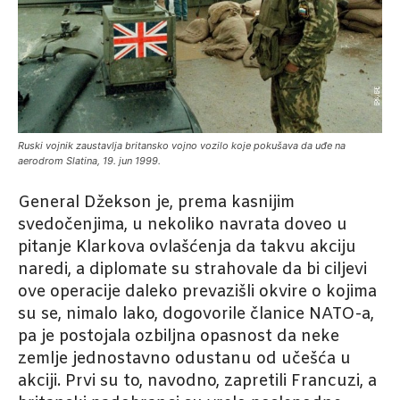
Ruski vojnik zaustavlja britansko vojno vozilo koje pokušava da uđe na
aerodrom Slatina, 19. jun 1999.
General Džekson je, prema kasnijim
svedočenjima, u nekoliko navrata doveo u
pitanje Klarkova ovlašćenja da takvu akciju
naredi, a diplomate su strahovale da bi ciljevi
ove operacije daleko prevazišli okvire o kojima
su se, nimalo lako, dogovorile članice NATO-a,
pa je postojala ozbiljna opasnost da neke
zemlje jednostavno odustanu od učešća u
akciji. Prvi su to, navodno, zapretili Francuzi, a