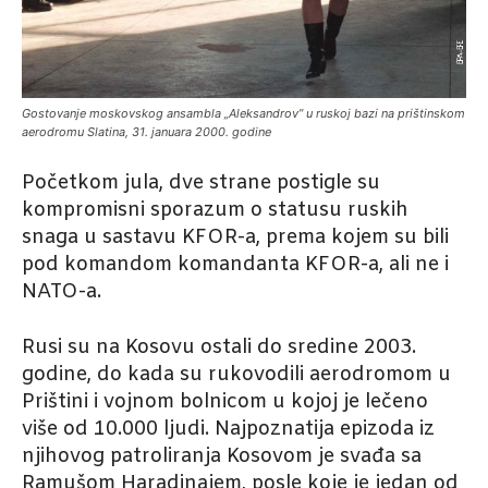
Gostovanje moskovskog ansambla „Aleksandrov” u ruskoj bazi na prištinskom
aerodromu Slatina, 31. januara 2000. godine
Početkom jula, dve strane postigle su
kompromisni sporazum o statusu ruskih
snaga u sastavu KFOR-a, prema kojem su bili
pod komandom komandanta KFOR-a, ali ne i
NATO-a.
Rusi su na Kosovu ostali do sredine 2003.
godine, do kada su rukovodili aerodromom u
Prištini i vojnom bolnicom u kojoj je lečeno
više od 10.000 ljudi. Najpoznatija epizoda iz
njihovog patroliranja Kosovom je svađa sa
Ramušom Haradinajem, posle koje je jedan od