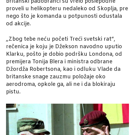
britanski padobranci su vrelo poslepodne
proveli u helikopteru nedaleko od Skoplja, pre
nego što je komanda u potpunosti odustala
od akcije.
„Zbog tebe neću početi Treći svetski rat“,
rečenica je koju je Džekson navodno uputio
Klarku, pošto je dobio podršku Londona, od
premijera Tonija Blera i ministra odbrane
Džordža Robertsona, kao i odluku Vlade da
britanske snage zauzmu položaje oko
aerodroma, opkole ga, ali ne i da blokiraju
pistu.