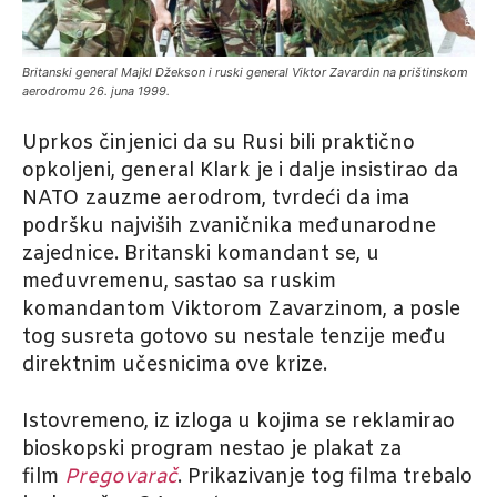
Britanski general Majkl Džekson i ruski general Viktor Zavardin na prištinskom
aerodromu 26. juna 1999.
Uprkos činjenici da su Rusi bili praktično
opkoljeni, general Klark je i dalje insistirao da
NATO zauzme aerodrom, tvrdeći da ima
podršku najviših zvaničnika međunarodne
zajednice. Britanski komandant se, u
međuvremenu, sastao sa ruskim
komandantom Viktorom Zavarzinom, a posle
tog susreta gotovo su nestale tenzije među
direktnim učesnicima ove krize.
Istovremeno, iz izloga u kojima se reklamirao
bioskopski program nestao je plakat za
film
Pregovarač
. Prikazivanje tog filma trebalo