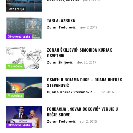
Fotografija
TABLA: AZBUKA
Zoran Todorović
-
nov 7, 2019
Otvorena vrata
ZORAN ŠKILJEVIĆ: SIMONIDA KURJAK
OSVETNIK
Zoran Škiljević
-
dec 25, 2017
Mesečina
OSMEH U BOJAMA DUGE – DIJANA UHEREK
STEVANOVIĆ
Dijana Uherek Stevanović
-
jul 12, 2016
Mesečina
FONDACIJA „NOVAK ĐOKOVIĆ“ VERUJE U
DEČJE SNOVE
Zoran Todorović
-
apr 2, 2015
Otvorena vrata