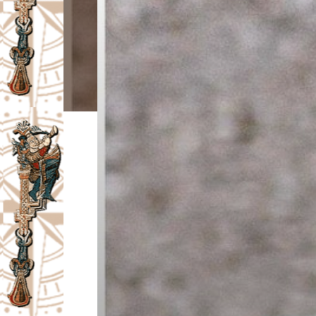
I
V
A
Č