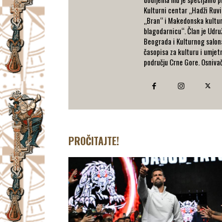
Kulturni centar „Hadži Ruvi
„Bran“ i Makedonska kulturn
blagodarnicu“. Član je Udru
Beograda i Kulturnog salona
časopisa za kulturu i umje
području Crne Gore. Osnivač 
PROČITAJTE!