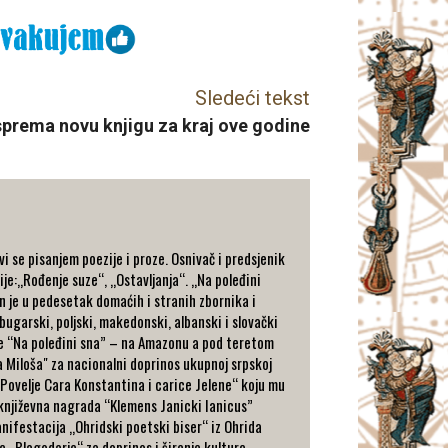
Sledeći tekst
sprema novu knjigu za kraj ove godine
 se pisanjem poezije i proze. Osnivač i predsjenik
je:„Rođenje suze“, „Ostavljanja“. „Na poleđini
en je u pedesetak domaćih i stranih zbornika i
 bugarski, poljski, makedonski, albanski i slovački
ige “Na poleđini sna” – na Amazonu a pod teretom
 Miloša" za nacionalni doprinos ukupnoj srpskoj
 "Povelje Cara Konstantina i carice Jelene“ koju mu
a književna nagrada “Klemens Janicki Ianicus”
nifestacija „Ohridski poetski biser“ iz Ohrida
e „Blagodarje“ za doprinos i širenje kulture.