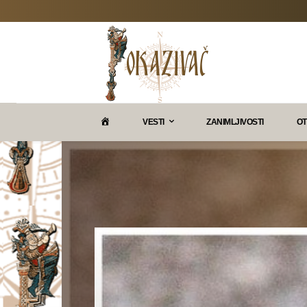
P
VESTI
ZANIMLJIVOSTI
OT
O
K
A
Z