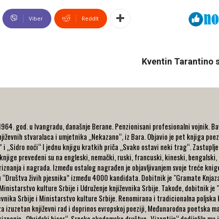
Viber
ReddIt
Kventin Tarantino 
64. god. u Ivangradu, današnje Berane. Penzionisani profesionalni vojnik. Bavi
ževnih stvaralaca i umjetnika „Nekazano“, iz Bara. Objavio je pet knjiga poezi
 i „Sidro noći“ I jednu knjigu kratkih priča „Svako ostavi neki trag“. Zastuplj
 knjige prevedeni su na engleski, nemački, ruski, francuski, kineski, bengalski,
priznanja i nagrada. Između ostalog nagrađen je objavljivanjem svoje treće kn
u “Društva živih pjesnika” između 4000 kandidata. Dobitnik je "Gramate Knjaza
 Ministarstvo kulture Srbije i Udruženje književnika Srbije. Takođe, dobitnik je
iževnika Srbije i Ministarstvo kulture Srbije. Renomirana i tradicionalna poljsk
 za izuzetan književni rad i doprinos evropskoj poeziji, Međunarodna poetska ma
priznanje „Ohridski biser“. Srpsko akademsko društvo „Vizantija“ dodijelila mu j