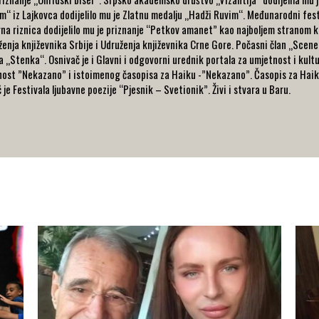
m“ iz Lajkovca dodijelilo mu je Zlatnu medalju „Hadži Ruvim“. Međunarodni festi
a riznica dodijelilo mu je priznanje “Petkov amanet” kao najboljem stranom kn
ženja književnika Srbije i Udruženja književnika Crne Gore. Počasni član „Scene
 „Stenka“. Osnivač je i Glavni i odgovorni urednik portala za umjetnost i kult
tnost ”Nekazano” i istoimenog časopisa za Haiku -”Nekazano”. Časopis za Haiku
je Festivala ljubavne poezije “Pjesnik – Svetionik”. Živi i stvara u Baru.