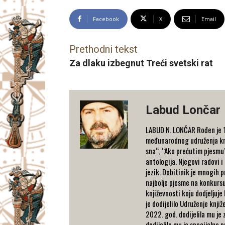
Facebook
X
Email
Prethodni tekst
Za dlaku izbegnut Treći svetski rat
Labud Lončar
LABUD N. LONČAR Rođen je 19
međunarodnog udruženja knji
sna“, “Ako prećutim pjesmu”
antologija. Njegovi radovi i
jezik. Dobitinik je mnogih 
najbolje pjesme na konkurs
književnosti koju dodjeljuje
je dodijelilo Udruženje knj
2022. god. dodijelila mu je
dodijelila mu je specijalno 