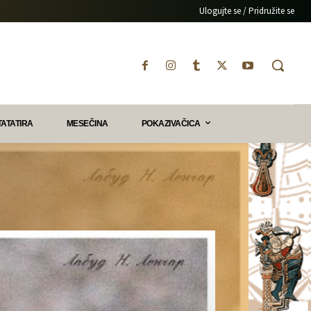
Ulogujte se / Pridružite se
TATATIRA
MESEČINA
POKAZIVAČICA