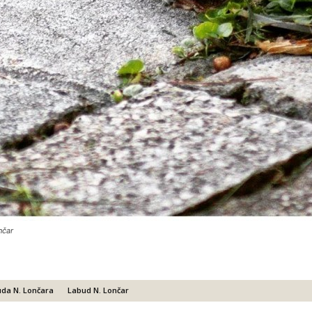
nčar
uda N. Lončara
Labud N. Lončar