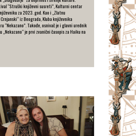
val “Struški književni susreti”, Kulturni centar
jiževniku za 2023. god. Kao i „Zlatnu
 Crnjanski“ iz Beograda, Kluba književnika
uru “Nekazano”. Takođe, osnivač je i glavni urednik
 „Nekazano“ je prvi zvanični časopis za Haiku na